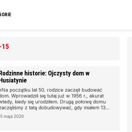
GORIE
-15
Rodzinne historie: Ojczysty dom w
Husiatynie
«Na początku lat 50. rodzice zaczęli budować
dom. Wprowadzili się tutaj już w 1956 r., akurat
wtedy, kiedy się urodziłem. Drugą połowę domu
zaczęliśmy z tatą dobudowywać, gdy miałem 13
lat. Pamiętam, jak pomagałem mu kopać
15 maja 2026
fundamenty. I tak, krok po kroku, w ciągu
siedmiu lat skończyliśmy budowę» – wspomina
Włodzimierz Bodryn z Husiatyna w rejonie