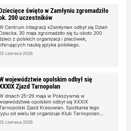
Dziecięce święto w Zamłyniu zgromadziło
ok. 200 uczestników
W Centrum Integracji «Zamłynie» odbył się Dzień
Dziecka. 30 maja zgromadziło się tu około 200
dzieci z polskich organizacji i placówek,
oferujących naukę języka polskiego.
02 czerwca 2026
W województwie opolskim odbył się
XXXIX Zjazd Tarnopolan
W dniach 25–29 maja w Pokszywnej w
województwie opolskim odbył się XXXIX
Tarnopolski Zjazd Kresowian. Spotkania tego
typu od wielu lat organizuje Klub Tarnopolan
pod przewodnictwem Janiny Stadnik.
02 czerwca 2026