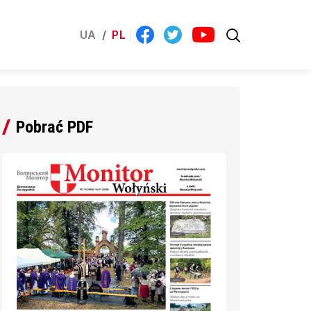
UA
/
PL
Pobrać PDF