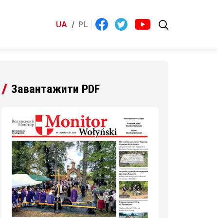
UA
/
PL
Завантажити PDF