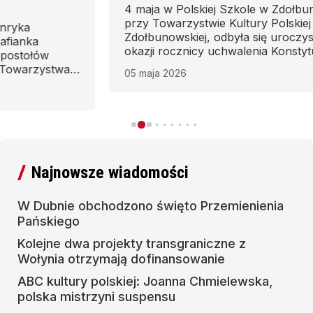
4 maja w Polskiej Szkole w Zdołbunowie, działającej
przy Towarzystwie Kultury Polskiej Ziemi
Zdołbunowskiej, odbyła się uroczysta akademia z
okazji rocznicy uchwalenia Konstytucji 3 Maja –
jednego z najważniejszych wydarzeń w historii
05 maja 2026
Polski. Wydarzenie zgromadziło uczniów,
nauczycieli, rodziców oraz zaproszonych gości,
którzy wspólnie uczcili pamięć o tym doniosłym
święcie narodowym.
Najnowsze wiadomości
W Dubnie obchodzono święto Przemienienia
Pańskiego
Kolejne dwa projekty transgraniczne z
Wołynia otrzymają dofinansowanie
ABC kultury polskiej: Joanna Chmielewska,
polska mistrzyni suspensu