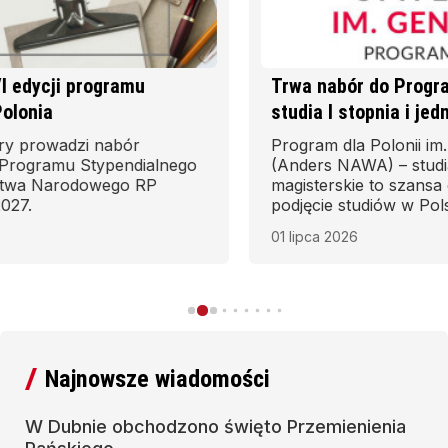
Trwa nabór do Programu Anders NAWA na
studia I stopnia i jednolite studia magisterskie
Program dla Polonii im. gen. Władysława Andersa
(Anders NAWA) – studia I stopnia i jednolite studia
magisterskie to szansa dla młodzieży polonijnej na
podjęcie studiów w Polsce, rozwój znajomości języka
polskiego oraz zdobycie wykształcenia na polskich
01 lipca 2026
uczelniach – podaje Narodowa Agencja Wymiany
Akademickiej.
Najnowsze wiadomości
W Dubnie obchodzono święto Przemienienia