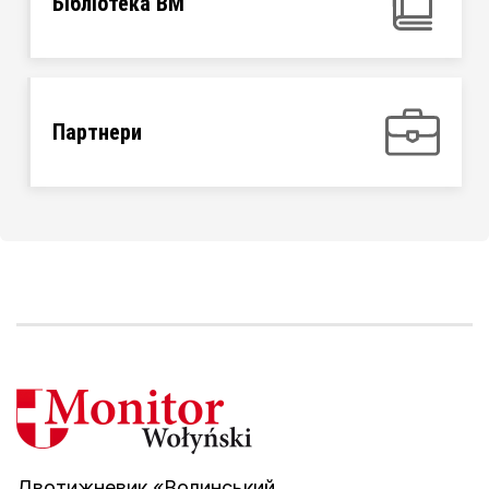
Бібліотека ВМ
Партнери
Двотижневик «Волинський