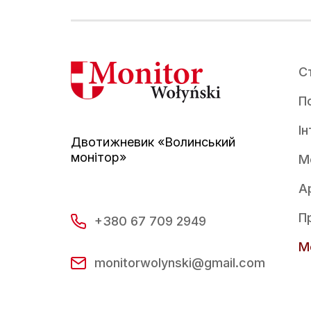
С
По
І
Двотижневик «Волинський
монітор»
М
А
П
+380 67 709 2949
Mo
monitorwolynski@gmail.com