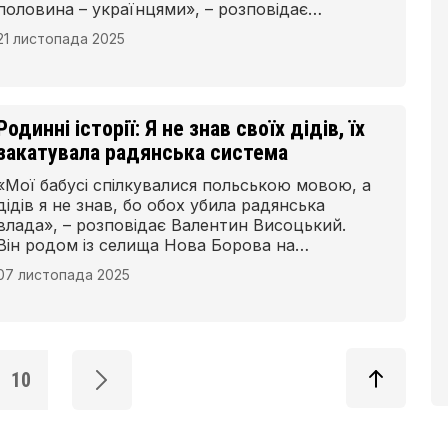
половина – українцями», – розповідає
Людмила Висоцька, в дівоцтві Русецька.
21 листопада 2025
Родинні історії: Я не знав своїх дідів, їх
закатувала радянська система
«Мої бабусі спілкувалися польською мовою, а
дідів я не знав, бо обох убила радянська
влада», – розповідає Валентин Висоцький.
Він родом із селища Нова Борова на
Житомирщині, зараз мешкає в Здолбунові
07 листопада 2025
Рівненської області.
10