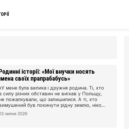
ОРІЇ
Родинні історії: «Мої внучки носять
імена своїх прапрабабусь»
«У мене була велика і дружня родина. Ті, хто
в силу різних обставин не виїхав у Польщу,
не пожалкували, що залишилися. А ті, хто
вимушений був покинути рідну землю, ніколи
не забували, звідки походять», – зауважує
03 липня 2026
Галина Підодвірна, в дівоцтві Стремецька.