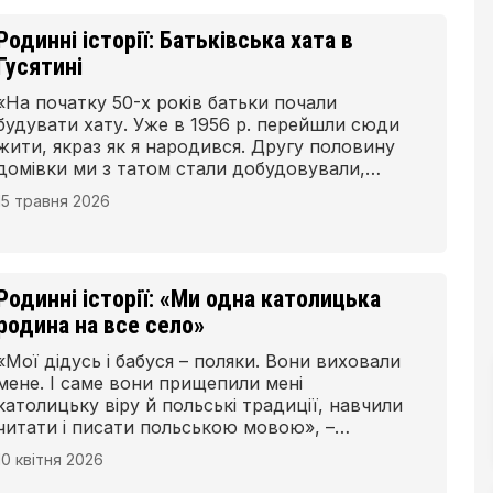
Родинні історії: Батьківська хата в
Гусятині
«На початку 50-х років батьки почали
будувати хату. Уже в 1956 р. перейшли сюди
жити, якраз як я народився. Другу половину
домівки ми з татом стали добудовували,
коли мені було 13 років. Пам’ятаю, як
15 травня 2026
допомагав йому копати фундамент. І так ми
потрохи за сім років її добудували», –
зазначає Володимир Бодрин із Гусятина
Чортківського району Тернопільської області,
Родинні історії: «Ми одна католицька
парафіянин костелу Святого Антонія, член
Надзбручанського товариства польської
родина на все село»
культури та мови.
«Мої дідусь і бабуся – поляки. Вони виховали
мене. І саме вони прищепили мені
католицьку віру й польські традиції, навчили
читати і писати польською мовою», –
розповідає Оксана Велика, в дівоцтві
10 квітня 2026
Поліщук.