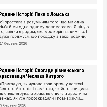
Родинні історії: Лехи з Ломська
«Я зростала з розумінням того, що ми одна
сім’я й ми одне одному допомагаємо. Я ціную
те, звідки я родом, яке моє коріння, ким я є. І
дуже горджуся, що походжу з такої родини.
Мабуть, я не була б настільки впевненою в
27 березня 2026
собі, якби не мама, дідусь і бабуся, які завжди
мене підтримували», – говорить Тетяна
Поліщук.
Родинні історії: Спогади рівненського
краєзнавця Чеслава Хитрого
«Пригадую, як чудово грав орган у костелі
Святого Антонія. І пам’ятаю, як його знищили,
як сплюндрували храм, як спиляли хрести на
вежах, як усе порозкрадали і повивозили.
Костел закрили, але ми все одно молилися
13 березня 2026