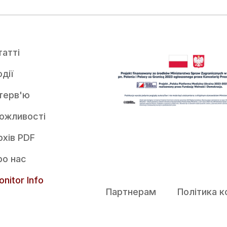
татті
дії
нтерв'ю
ожливості
рхів PDF
ро нас
nitor Info
Партнерам
Політика к