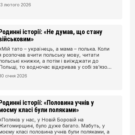
українського кордону їх відділяють сотні
13 лютого 2026
кілометрів, місцевим польським громадам
вдалося вижити та зберегти свою
національну ідентичність.
Родинні історії: «Не думав, що стану
військовим»
«Мій тато – українець, а мама – полька. Коли
я розпочав вчити польську мову, читати
польські книжки, а потім і виїжджати до
Польщі, то водночас відкривав у собі зв’язок
із польською гілкою моєї сім’ї. Зараз я
30 січня 2026
вважаю себе українським поляком.
Людиною, яка має одне серце на два
народи», – зазначає 45-річний Андрій Конько.
Родинні історії: «Половина учнів у
моєму класі були поляками»
«Поляків у нас, у Новій Боровій на
Житомирщині, було дуже багато. Мабуть, у
моєму класі половина учнів були поляками, а