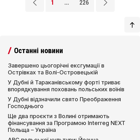
1
...
226
Останні новини
Завершено цьогорічні ексгумації в
Острівках та Волі-Островецькій
У Дубні й Тараканівському форті триває
впорядкування поховань польських воїнів
У Дубні відзначили свято Преображення
Господнього
Ще два проєкти з Волині отримають
фінансування за Програмою Interreg NEXT
Польща – Україна
АВС польської культури: Йоанна