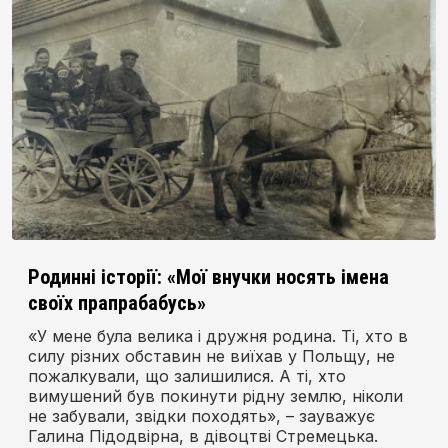
Родинні історії: «Мої внучки носять імена
своїх прапрабабусь»
«У мене була велика і дружня родина. Ті, хто в
силу різних обставин не виїхав у Польщу, не
пожалкували, що залишилися. А ті, хто
вимушений був покинути рідну землю, ніколи
не забували, звідки походять», – зауважує
Галина Підодвірна, в дівоцтві Стремецька.