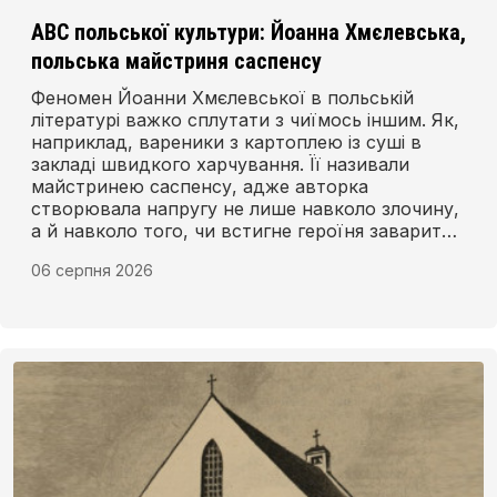
АВС польської культури: Йоанна Хмєлевська,
польська майстриня саспенсу
Феномен Йоанни Хмєлевської в польській
літературі важко сплутати з чиїмось іншим. Як,
наприклад, вареники з картоплею із суші в
закладі швидкого харчування. Її називали
майстринею саспенсу, адже авторка
створювала напругу не лише навколо злочину,
а й навколо того, чи встигне героїня заварити
чай, перш ніж хтось знову почне в неї стріляти.
06 серпня 2026