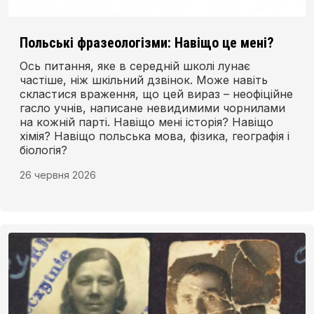
Польські фразеологізми: Навіщо це мені?
Ось питання, яке в середній школі лунає
частіше, ніж шкільний дзвінок. Може навіть
скластися враження, що цей вираз – неофіційне
гасло учнів, написане невидимими чорнилами
на кожній парті. Навіщо мені історія? Навіщо
хімія? Навіщо польська мова, фізика, географія і
біологія?
26 червня 2026