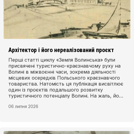
Архітектор і його нереалізований проєкт
Перші статті циклу «Земля Волинська» були
присвячені туристично-краєзнавчому руху на
Волині в міжвоєнні часи, зокрема діяльності
місцевих осередків Польського краєзнавчого
товариства. Натомість ця публікація висвітлює
один із проєктів подальшого розвитку
туристичного потенціалу Волині. На жаль, йому
не судилося збутися. Трагічною була й доля
06 липня 2026
його автора.