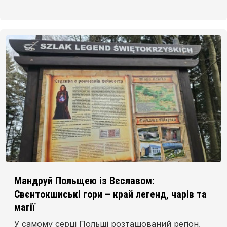
Мандруй Польщею із Вєславом:
Свєнтокшиські гори – край легенд, чарів та
магії
У самому серці Польщі розташований регіон,