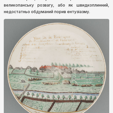
великопанську розвагу, або як швидкоплинний,
недостатньо обдуманий порив ентузіазму.