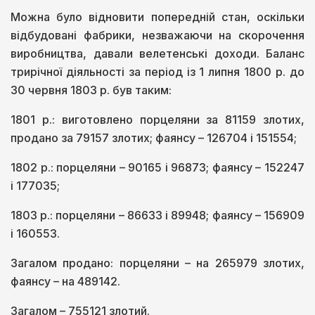
Можна було відновити попередній стан, оскільки
відбудовані фабрики, незважаючи на скорочення
виробництва, давали велетенські доходи. Баланс
трирічної діяльності за період із 1 липня 1800 р. до
30 червня 1803 р. був таким:
1801 р.: виготовлено порцеляни за 81159 злотих,
продано за 79157 злотих; фаянсу – 126704 і 151554;
1802 р.: порцеляни – 90165 і 96873; фаянсу – 152247
і 177035;
1803 р.: порцеляни – 86633 і 89948; фаянсу – 156909
і 160553.
Загалом продано: порцеляни – на 265979 злотих,
фаянсу – на 489142.
Загалом – 755121 злотий.