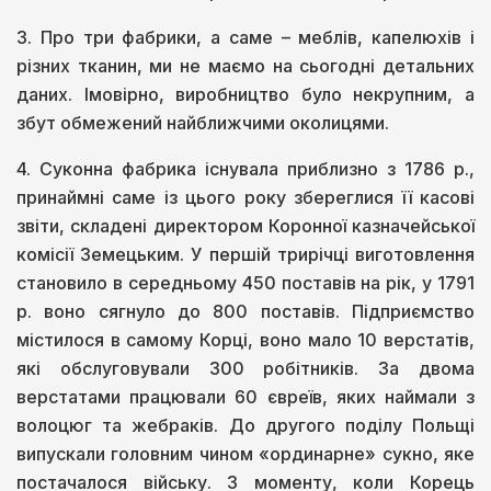
3. Про три фабрики, а саме – меблів, капелюхів і
різних тканин, ми не маємо на сьогодні детальних
даних. Імовірно, виробництво було некрупним, а
збут обмежений найближчими околицями.
4. Суконна фабрика існувала приблизно з 1786 р.,
принаймні саме із цього року збереглися її касові
звіти, складені директором Коронної казначейської
комісії Земецьким. У першій трирічці виготовлення
становило в середньому 450 поставів на рік, у 1791
р. воно сягнуло до 800 поставів. Підприємство
містилося в самому Корці, воно мало 10 верстатів,
які обслуговували 300 робітників. За двома
верстатами працювали 60 євреїв, яких наймали з
волоцюг та жебраків. До другого поділу Польщі
випускали головним чином «ординарне» сукно, яке
постачалося війську. З моменту, коли Корець