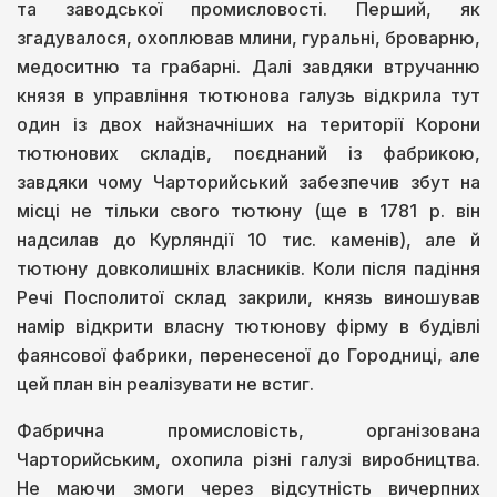
та заводської промисловості. Перший, як
згадувалося, охоплював млини, гуральні, броварню,
медоситню та грабарні. Далі завдяки втручанню
князя в управління тютюнова галузь відкрила тут
один із двох найзначніших на території Корони
тютюнових складів, поєднаний із фабрикою,
завдяки чому Чарторийський забезпечив збут на
місці не тільки свого тютюну (ще в 1781 р. він
надсилав до Курляндії 10 тис. каменів), але й
тютюну довколишніх власників. Коли після падіння
Речі Посполитої склад закрили, князь виношував
намір відкрити власну тютюнову фірму в будівлі
фаянсової фабрики, перенесеної до Городниці, але
цей план він реалізувати не встиг.
Фабрична промисловість, організована
Чарторийським, охопила різні галузі виробництва.
Не маючи змоги через відсутність вичерпних