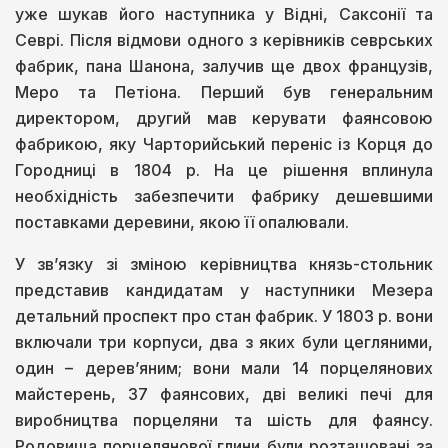
уже шукав його наступника у Відні, Саксонії та
Севрі. Після відмови одного з керівників севрських
фабрик, пана Шанона, залучив ще двох французів,
Меро та Петіона. Перший був генеральним
директором, другий мав керувати фаянсовою
фабрикою, яку Чарторийський переніс із Корця до
Городниці в 1804 р. На це рішення вплинула
необхідність забезпечити фабрику дешевшими
поставками деревини, якою її опалювали.
У зв’язку зі зміною керівництва князь-стольник
представив кандидатам у наступники Мезера
детальний проспект про стан фабрик. У 1803 р. вони
включали три корпуси, два з яких були цегляними,
один – дерев’яним; вони мали 14 порцелянових
майстерень, 37 фаянсових, дві великі печі для
виробництва порцеляни та шість для фаянсу.
Родовища порцелянової глини були розташовані за