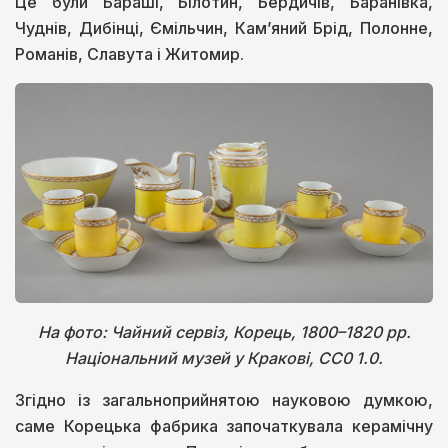
Це були Бараші, Білотин, Бердичів, Баранівка,
Чуднів, Дибінці, Ємільчин, Кам’яний Брід, Полонне,
Романів, Славута і Житомир.
На фото: Чайний сервіз, Корець, 1800–1820 рр.
Національний музей у Кракові, СС0 1.0.
Згідно із загальноприйнятою науковою думкою,
саме Корецька фабрика започаткувала керамічну