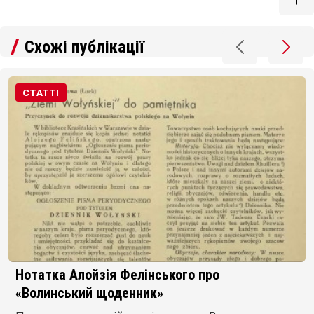
Схожі публікації
СТАТТІ
Нотатка Алойзія Фелінського про
«Волинський щоденник»