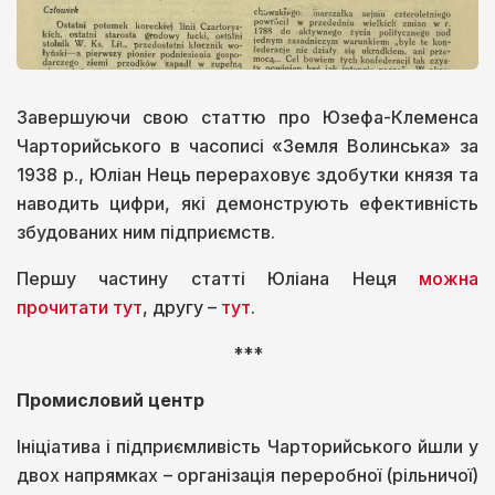
Завершуючи свою статтю про Юзефа-Клеменса
Чарторийського в часописі «Земля Волинська» за
1938 р., Юліан Нець перераховує здобутки князя та
наводить цифри, які демонструють ефективність
збудованих ним підприємств.
Першу частину статті Юліана Неця
можна
прочитати тут
, другу –
тут
.
***
Промисловий центр
Ініціатива і підприємливість Чарторийського йшли у
двох напрямках – організація переробної (рільничої)