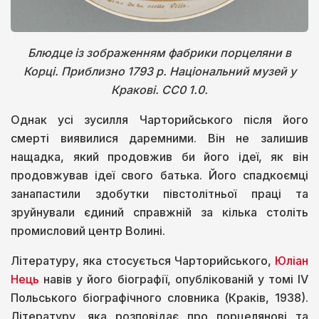
Блюдце із зображенням фабрики порцеляни в
Корці. Приблизно 1793 р. Національний музей у
Кракові. СС0 1.0.
Однак усі зусилля Чарторийського після його
смерті виявилися даремними. Він не залишив
нащадка, який продовжив би його ідеї, як він
продовжував ідеї свого батька. Його спадкоємці
занапастили здобутки півстолітньої праці та
зруйнували єдиний справжній за кілька століть
промисловий центр Волині.
Літературу, яка стосується Чарторийського,
Юліан
Нець
навів у його біографії, опублікованій у томі IV
Польського біографічного словника (Краків, 1938).
Літературу, яка розповідає про порцелянові та