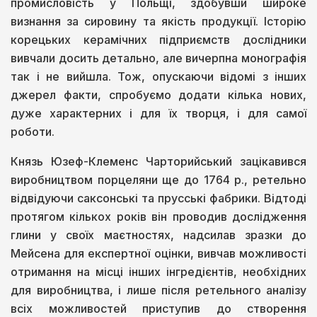
промисловість у Польщі, здобувши широке
визнання за сировину та якість продукції. Історію
корецьких керамічних підприємств дослідники
вивчали досить детально, але вичерпна монографія
так і не вийшла. Тож, опускаючи відомі з інших
джерел факти, спробуємо додати кілька нових,
дуже характерних і для їх творця, і для самої
роботи.
Князь Юзеф-Клеменс Чарторийський зацікавився
виробництвом порцеляни ще до 1764 р., ретельно
відвідуючи саксонські та прусські фабрики. Відтоді
протягом кількох років він проводив дослідження
глини у своїх маєтностях, надсилав зразки до
Мейсена для експертної оцінки, вивчав можливості
отримання на місці інших інгредієнтів, необхідних
для виробництва, і лише після ретельного аналізу
всіх можливостей приступив до створення