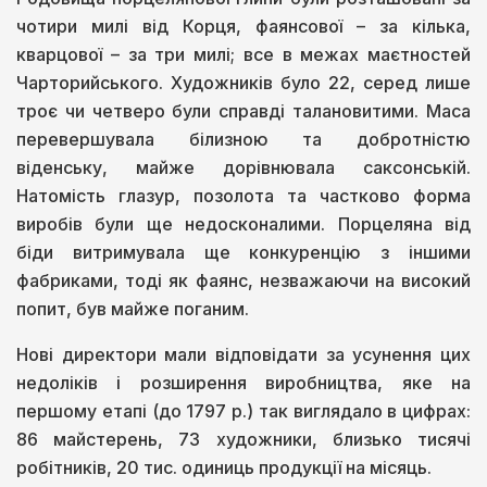
чотири милі від Корця, фаянсової – за кілька,
кварцової – за три милі; все в межах маєтностей
Чарторийського. Художників було 22, серед лише
троє чи четверо були справді талановитими. Маса
перевершувала білизною та добротністю
віденську, майже дорівнювала саксонській.
Натомість глазур, позолота та частково форма
виробів були ще недосконалими. Порцеляна від
біди витримувала ще конкуренцію з іншими
фабриками, тоді як фаянс, незважаючи на високий
попит, був майже поганим.
Нові директори мали відповідати за усунення цих
недоліків і розширення виробництва, яке на
першому етапі (до 1797 р.) так виглядало в цифрах:
86 майстерень, 73 художники, близько тисячі
робітників, 20 тис. одиниць продукції на місяць.