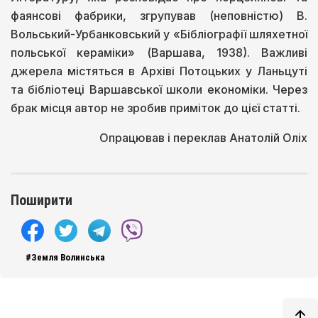
фаянсові фабрики, згрупував (неповністю) В.
Вольський-Урбанковський у «Бібліографії шляхетної
польської кераміки» (Варшава, 1938). Важливі
джерела містяться в Архіві Потоцьких у Ланьцуті
та бібліотеці Варшавської школи економіки. Через
брак місця автор не зробив приміток до цієї статті.
Опрацював і переклав Анатолій Оліх
Поширити
#Земля Волинська