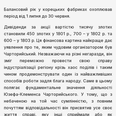
Балансовий рік у корецьких фабриках охоплював
період від 1 липня до 30 червня.
Дивіденди за акції вартістю тисячу злотих
становили 450 злотих у 1801 р., 700 – у 1802 р. та
600 – у 1803 р. Ця фінансова картина найкраще дає
уявлення про те, яким чудовим організатором був
Чарторийський. Незважаючи на різні негаразди, він
зміг переможно провести свою справу
індустріалізації регіону крізь хаос поділів і таким
чином продемонструвати один із найважливіших
способів роботи задля блага народу. Саме в цьому
полягає фундаментальне значення діяльності
Юзефа-Клеменса Чарторийського. У тому, що з
небаченою на той час сумлінністю, з повним
почуттям відповідальності він присвятив усе своє
життя справі, яку інші сприймали або як