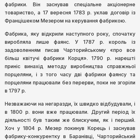
фабрики. Він заснував спеціальне акціонерне
товариство, а 17 вересня 1783 р. уклав договір із
Францішеком Мезером на керування фабрикою.
Фабрика, яку відкрили наступного року, спочатку
виробляла лише фаянс. У 1787 р. король із
задоволенням писав Чарторийському «про все
більш квітучі фабрики Корця». 1790 р. нарешті
приніс винахід методу виробництва справжньої
порцеляни, і з того часу дві фабрики фаянсу та
порцеляни працювали без перерви, поки не згоріли
в 1797 р.
Незважаючи на негаразди, їх швидко відбудували, і
в 1800 р. вони вже працювали. Другий період їх
діяльності був таким же блискучим, як і перший.
Хоч у 1804 р. Мезер покинув Корець і заснував
фабрику-конкурентку в Баранівці, Чарторийський