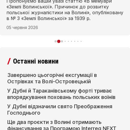
Пропонуємо вашій увазі статтю «В мемуари
«Землі Волинської». Причинок до розвитку
польської журналістики на Волині», опубліковану
в № 3 «Землі Волинської» за 1939 р.
05 червня 2026
Останні новини
Завершено цьогорічні ексгумації в
Острівках та Волі-Островецькій
У Дубні й Тараканівському форті триває
впорядкування поховань польських воїнів
У Дубні відзначили свято Преображення
Господнього
Ще два проєкти з Волині отримають
фінансування за Програмою Interreg NEXT