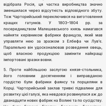
відібрала Росія, ця частка виробництва значно
зменшилася через відсутність відповідного збуту.
Тож Чарторийський переключився на виготовлення
кращих гатунків. У 1803–1804 рр. за
посередництвом Малешевського князь намагався
найняти керівником фабрики француза, який мав
управляти нею за зразком з Елбефа чи Лув’є.
Паралельно він удосконалював розведення овець,
щоб власною продукцією замінити найкращі
імпортовані зразки вовни.
5. Проте найбільшою заслугою князя-стольника,
його головним досягненням і виправданою
гордістю були фабрики фаянсу та порцеляни в
Корці. Чарторийський заклав тривкі підвалини для
розвитку цієї галузі, яка невдовзі розвинулася аж до
дванадцяти нових фабрик на Волині та по сусідству.