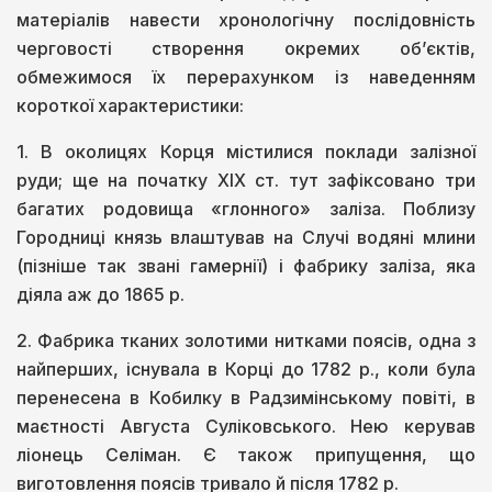
матеріалів навести хронологічну послідовність
черговості створення окремих об’єктів,
обмежимося їх перерахунком із наведенням
короткої характеристики:
1. В околицях Корця містилися поклади залізної
руди; ще на початку ХІХ ст. тут зафіксовано три
багатих родовища «глонного» заліза. Поблизу
Городниці князь влаштував на Случі водяні млини
(пізніше так звані гамернії) і фабрику заліза, яка
діяла аж до 1865 р.
2. Фабрика тканих золотими нитками поясів, одна з
найперших, існувала в Корці до 1782 р., коли була
перенесена в Кобилку в Радзимінському повіті, в
маєтності Августа Суліковського. Нею керував
ліонець Селіман. Є також припущення, що
виготовлення поясів тривало й після 1782 р.