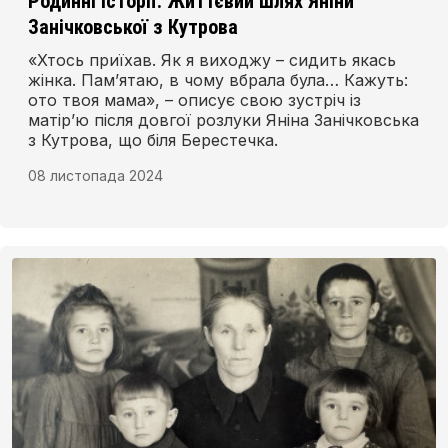
Родинні історії: Життєвий шлях Яніни
Занічковської з Кутрова
«Хтось приїхав. Як я виходжу – сидить якась
жінка. Пам’ятаю, в чому вбрала була… Кажуть:
ото твоя мама», – описує свою зустріч із
матір’ю після довгої розлуки Яніна Занічковська
з Кутрова, що біля Берестечка.
08 листопада 2024