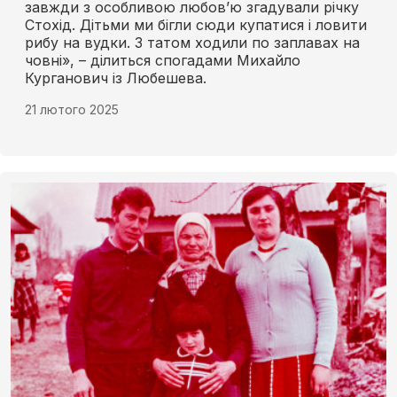
завжди з особливою любов’ю згадували річку
Стохід. Дітьми ми бігли сюди купатися і ловити
рибу на вудки. З татом ходили по заплавах на
човні», – ділиться спогадами Михайло
Курганович із Любешева.
21 лютого 2025