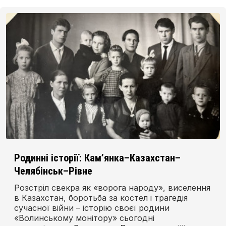
Родинні історії: Кам’янка–Казахстан–
Челябінськ–Рівне
Розстріл свекра як «ворога народу», виселення
в Казахстан, боротьба за костел і трагедія
сучасної війни – історію своєї родини
«Волинському монітору» сьогодні