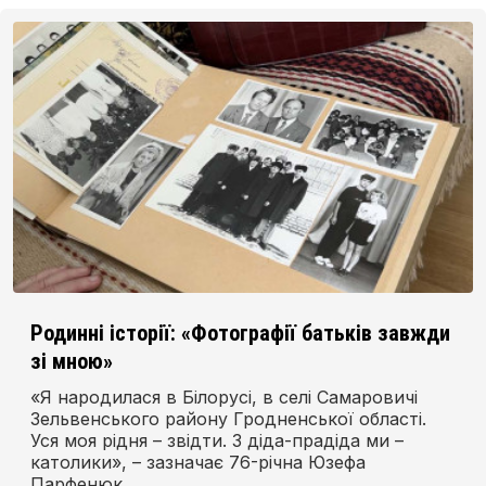
Родинні історії: «Фотографії батьків завжди
зі мною»
«Я народилася в Білорусі, в селі Самаровичі
Зельвенського району Гродненської області.
Уся моя рідня – звідти. З діда-прадіда ми –
католики», – зазначає 76-річна Юзефа
Парфенюк.