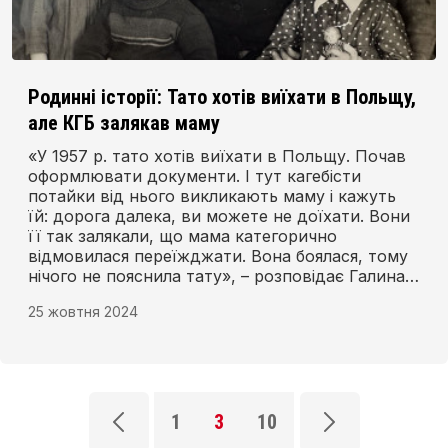
Родинні історії: Тато хотів виїхати в Польщу,
але КГБ залякав маму
«У 1957 р. тато хотів виїхати в Польщу. Почав
оформлювати документи. І тут кагебісти
потайки від нього викликають маму і кажуть
їй: дорога далека, ви можете не доїхати. Вони
її так залякали, що мама категорично
відмовилася переїжджати. Вона боялася, тому
нічого не пояснила тату», – розповідає Галина
Сокальська.
25 жовтня 2024
1
3
10