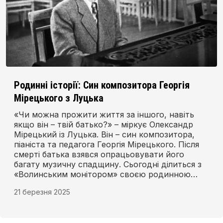
Родинні історії: Син композитора Георгія
Мірецького з Луцька
«Чи можна прожити життя за іншого, навіть
якщо він – твій батько?» – міркує Олександр
Мірецький із Луцька. Він – син композитора,
піаніста та педагога Георгія Мірецького. Після
смерті батька взявся опрацьовувати його
багату музичну спадщину. Сьогодні ділиться з
«Волинським монітором» своєю родинною
історією.
21 березня 2025