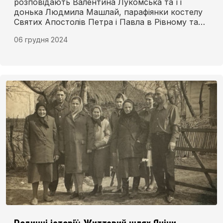
розповідають Валентина Лукомська та її
донька Людмила Машлай, парафіянки костелу
Святих Апостолів Петра і Павла в Рівному та
членкині Товариства польської культури імені
06 грудня 2024
Владислава Реймонта.