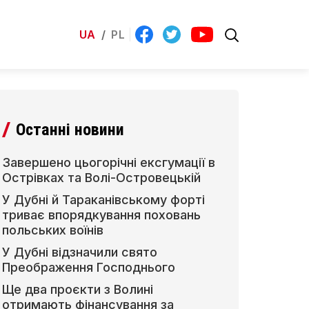
UA
/
PL
Останні новини
Завершено цьогорічні ексгумації в
Острівках та Волі-Островецькій
У Дубні й Тараканівському форті
триває впорядкування поховань
польських воїнів
У Дубні відзначили свято
Преображення Господнього
Ще два проєкти з Волині
отримають фінансування за