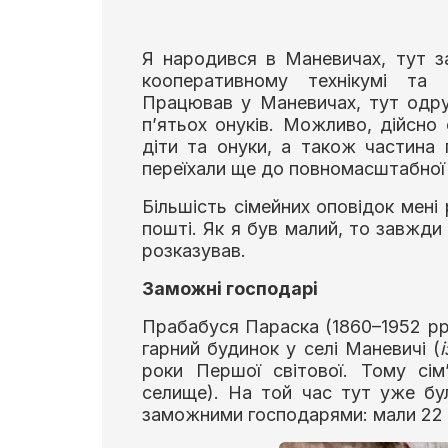
Я народився в Маневичах, тут з
кооперативному технікумі та 
Працював у Маневичах, тут одру
п’ятьох онуків. Можливо, дійсно 
діти та онуки, а також частина
переїхали ще до повномасштабної 
Більшість сімейних оповідок мені
пошті. Як я був малий, то завжди 
розказував.
Заможні господарі
Прабабуся Параска (1860–1952 рр
гарний будинок у селі Маневичі (
роки Першої світової. Тому сім
селище). На той час тут уже бу
заможними господарями: мали 22 г