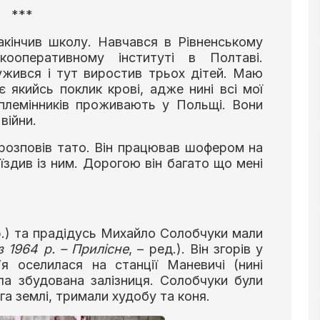
***
акінчив школу. Навчався в Рівненському
кооперативному інституті в Полтаві.
жився і тут виростив трьох дітей. Маю
є якийсь поклик крові, адже нині всі мої
 племінників проживають у Польщі. Вони
війни.
 розповів тато. Він працював шофером на
їздив із ним. Дорогою він багато що мені
.) та прадідусь Михайло Солобчуки мали
із 1964 р. – Прилісне
, – ред.). Він згорів у
’я оселилася на станції Маневичі (нині
ла збудована залізниця. Солобчуки були
а землі, тримали худобу та коня.