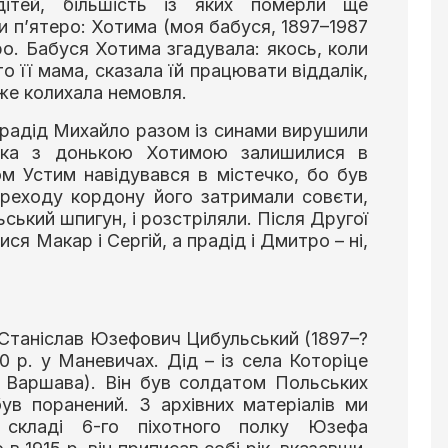
тей, більшість із яких померли ще
и п’ятеро: Хотима (моя бабуся, 1897–1987
ро. Бабуся Хотима згадувала: якось, коли
о її мама, сказала їй працювати віддалік,
вже колихала немовля.
прадід Михайло разом із синами вирушили
аска з донькою Хотимою залишилися в
м Устим навідувався в містечко, бо був
ереходу кордону його затримали совєти,
ський шпигун, і розстріляли. Після Другої
ися Макар і Сергій, а прадід і Дмитро – ні,
 Станіслав Юзефович Цибульський (1897–?
 р. у Маневичах. Дід – із села Которіце
е Варшава). Він був солдатом Польських
був поранений. З архівних матеріалів ми
складі 6-го піхотного полку Юзефа