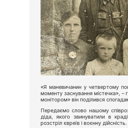
«Я маневичанин у четвертому пок
моменту заснування містечка», – 
монітором» він поділився спогада
Передаємо слово нашому співроз
діда, якого звинуватили в краді
розстріл євреїв і воєнну дійсність