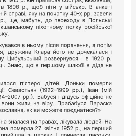
 1915 р. він приписав собі рік, вказавши,
 1896 р., щоб піти у військо. В анкеті
ій справі, яку на початку 40-х рр. завели
 р., ще, мабуть, до переходу в Польські
окшанському піхотному полку російської
ьку.
кувався в ньому після поранення, а потім
я, дружина Клара його не дочекалася і
му Цибульський розвернувся і в 1920 р.
бці. Знаю, що в першому шлюбі в діда не
илося п’ятеро дітей. Доньки померли
і: Севастьян (1922–1999 рр.), Іван (мій
4–2007 рр.). Бабуся і дідусь офіційно не
, вони жили на віру. Прабабуся Параска
равославна, як ви можете поєднатися?»
а зналася на травах, лікувала людей. На
она померла 27 квітня 1952 р., на перший
прийшла з церкви і принесла пасочку.