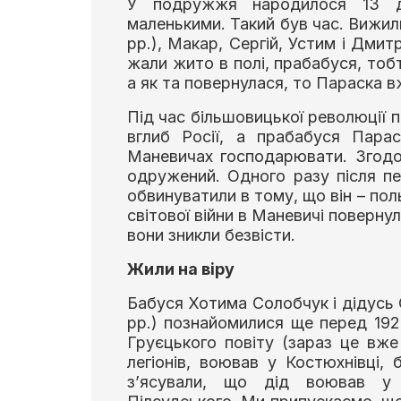
У подружжя народилося 13 ді
маленькими. Такий був час. Вижил
рр.), Макар, Сергій, Устим і Дмит
жали жито в полі, прабабуся, тобт
а як та повернулася, то Параска 
Під час більшовицької революції 
вглиб Росії, а прабабуся Пар
Маневичах господарювати. Згодо
одружений. Одного разу після п
обвинуватили в тому, що він – поль
світової війни в Маневичі повернул
вони зникли безвісти.
Жили на віру
Бабуся Хотима Солобчук і дідусь
рр.) познайомилися ще перед 1920
Груєцького повіту (зараз це вж
легіонів, воював у Костюхнівці, 
з’ясували, що дід воював у 