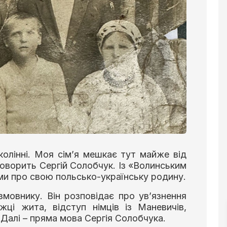
олінні. Моя сім’я мешкає тут майже від
говорить Сергій Солобчук. Із «Волинським
ми про свою польсько-українську родину.
мовнику. Він розповідає про ув’язнення
жці жита, відступ німців із Маневичів,
. Далі – пряма мова Сергія Солобчука.