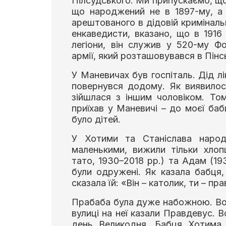
Пілсудського. Ми припускаємо, що в
що народжений не в 1897-му, а в
арештованого в дідовій кримінальн
енкаведисти, вказано, що в 1916
легіони, він служив у 520-му Ф
армії, який розташовувався в Пінс
У Маневичах був госпіталь. Дід лі
повернувся додому. Як виявилос
зійшлася з іншим чоловіком. То
приїхав у Маневичі – до моєї ба
було дітей.
У Хотими та Станіслава народ
маленькими, вижили тільки хлопц
тато, 1930–2018 рр.) та Адам (193
були одружені. Як казала бабця
сказала їй: «Він – католик, ти – п
Прабаба була дуже набожною. Вон
вулиці на неї казали Правдевус. В
день Великодня. Бабця Хотима 