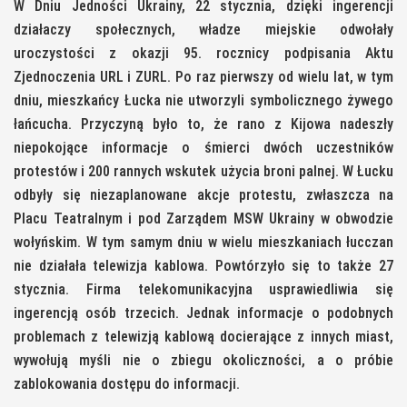
W Dniu Jedności Ukrainy, 22 stycznia, dzięki ingerencji
działaczy społecznych, władze miejskie odwołały
uroczystości z okazji 95. rocznicy podpisania Aktu
Zjednoczenia URL i ZURL. Po raz pierwszy od wielu lat, w tym
dniu, mieszkańcy Łucka nie utworzyli symbolicznego żywego
łańcucha. Przyczyną było to, że rano z Kijowa nadeszły
niepokojące informacje o śmierci dwóch uczestników
protestów i 200 rannych wskutek użycia broni palnej. W Łucku
odbyły się niezaplanowane akcje protestu, zwłaszcza na
Placu Teatralnym i pod Zarządem MSW Ukrainy w obwodzie
wołyńskim. W tym samym dniu w wielu mieszkaniach łucczan
nie działała telewizja kablowa. Powtórzyło się to także 27
stycznia. Firma telekomunikacyjna usprawiedliwia się
ingerencją osób trzecich. Jednak informacje o podobnych
problemach z telewizją kablową docierające z innych miast,
wywołują myśli nie o zbiegu okoliczności, a o próbie
zablokowania dostępu do informacji.