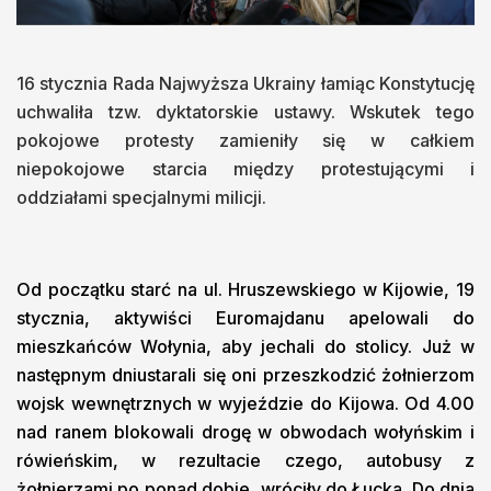
16 stycznia Rada Najwyższa Ukrainy łamiąc Konstytucję
uchwaliła tzw. dyktatorskie ustawy. Wskutek tego
pokojowe protesty zamieniły się w całkiem
niepokojowe starcia między protestującymi i
oddziałami specjalnymi milicji.
Od początku starć na ul. Hruszewskiego w Kijowie, 19
stycznia, aktywiści Euromajdanu apelowali do
mieszkańców Wołynia, aby jechali do stolicy. Już w
następnym dniustarali się oni przeszkodzić żołnierzom
wojsk wewnętrznych w wyjeździe do Kijowa. Od 4.00
nad ranem blokowali drogę w obwodach wołyńskim i
rówieńskim, w rezultacie czego, autobusy z
żołnierzami po ponad dobie, wróciły do Łucka. Do dnia