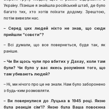
Україну. Пізніше я знайшла російський штаб, де було
багато тих, хто хотів поїхати додому. Зрештою,
потім вивезли нас.
– Серед цих людей ніхто не знав, що сюди
прийшли “совєти”?
– Всі думали, що все повернеться, буде так, як
раніше.
– Чи Ви щось чули про вбитих у Дахау, коли там
були? Чи було у вас якесь розуміння того, що
там убивають людей?
– Ні, ми нічого про це не знали. Нам було заборонено
з будь-ким розмовляти.
– Ви повернулися до Луцька в 1945 році. Якою
була реакція сім'ї? Якою була Ваша повоєнна