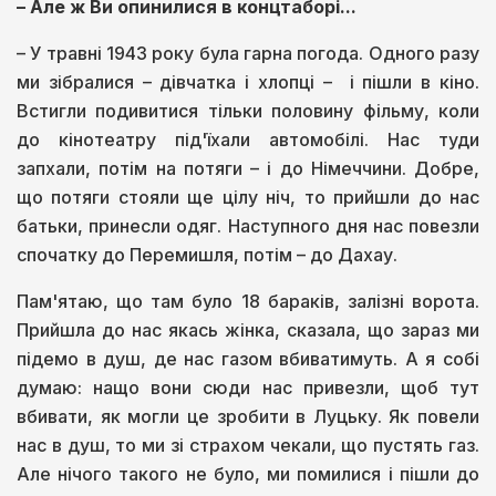
– Але ж Ви опинилися в концтаборі...
– У травні 1943 року була гарна погода. Одного разу
ми зібралися – дівчатка і хлопці – і пішли в кіно.
Встигли подивитися тільки половину фільму, коли
до кінотеатру під'їхали автомобілі. Нас туди
запхали, потім на потяги – і до Німеччини. Добре,
що потяги стояли ще цілу ніч, то прийшли до нас
батьки, принесли одяг. Наступного дня нас повезли
спочатку до Перемишля, потім – до Дахау.
Пам'ятаю, що там було 18 бараків, залізні ворота.
Прийшла до нас якась жінка, сказала, що зараз ми
підемо в душ, де нас газом вбиватимуть. А я собі
думаю: нащо вони сюди нас привезли, щоб тут
вбивати, як могли це зробити в Луцьку. Як повели
нас в душ, то ми зі страхом чекали, що пустять газ.
Але нічого такого не було, ми помилися і пішли до