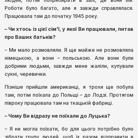
людей, потім поприбирати в залі, де вони їли.
Роботи було багато, але я завжди справлялася.
Працювала там до початку 1945 року.
– Чи хтось із цієї сім'ї, у якої Ви працювали, питав
про Ваших батьків?
– Ми мало розмовляли. Я ще майже не розмовляла
німецькою, а вони – польською. Але вони були
добрими людьми, завжди мене жаліли, купували
сукні, черевички.
Пізніше прийшли американці, я трохи ще побула
там, потім поїхала до Польщі – до Лодзі. Протягом
півроку працювала там на ткацькій фабриці.
– Чому Ви відразу не поїхали до Луцька?
– Я не могла поїхати, бо для цього потрібно було
зібрати групу людей, щоб їх разом відправити в