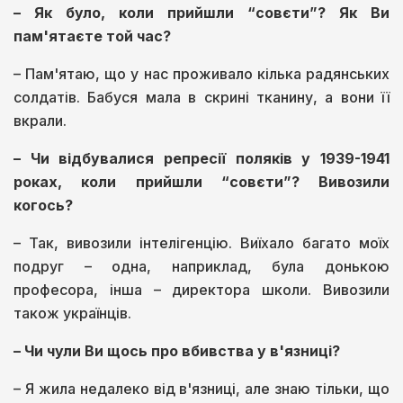
– Як було, коли прийшли “совєти”? Як Ви
пам'ятаєте той час?
– Пам'ятаю, що у нас проживало кілька радянських
солдатів. Бабуся мала в скрині тканину, а вони її
вкрали.
– Чи відбувалися репресії поляків у 1939-1941
роках, коли прийшли “совєти”? Вивозили
когось?
– Так, вивозили інтелігенцію. Виїхало багато моїх
подруг – одна, наприклад, була донькою
професора, інша – директора школи. Вивозили
також українців.
– Чи чули Ви щось про вбивства у в'язниці?
– Я жила недалеко від в'язниці, але знаю тільки, що