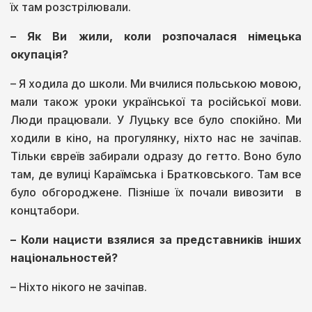
їх там розстрілювали.
– Як Ви жили, коли розпочалася німецька
окупація?
– Я ходила до школи. Ми вчилися польською мовою,
мали також уроки української та російської мови.
Люди працювали. У Луцьку все було спокійно. Ми
ходили в кіно, на прогулянку, ніхто нас не зачіпав.
Тільки євреїв забирали одразу до гетто. Воно було
там, де вулиці Караїмська і Братковського. Там все
було обгороджене. Пізніше їх почали вивозити в
концтабори.
– Коли нацисти взялися за представників інших
національностей?
– Ніхто нікого не зачіпав.