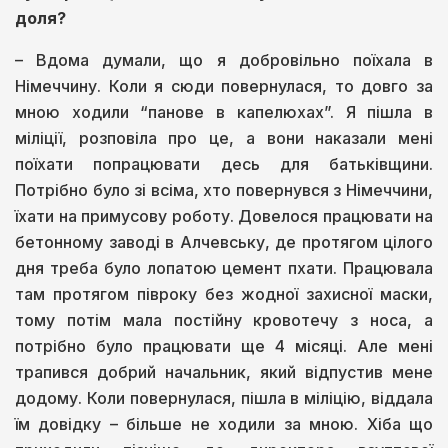
доля?
– Вдома думали, що я добровільно поїхала в
Німеччину. Коли я сюди повернулася, то довго за
мною ходили “панове в капелюхах”. Я пішла в
міліції, розповіла про це, а вони наказали мені
поїхати попрацювати десь для батьківщини.
Потрібно було зі всіма, хто повернувся з Німеччини,
їхати на примусову роботу. Довелося працювати на
бетонному заводі в Алчевську, де протягом цілого
дня треба було лопатою цемент пхати. Працювала
там протягом півроку без жодної захисної маски,
тому потім мала постійну кровотечу з носа, а
потрібно було працювати ще 4 місяці. Але мені
трапився добрий начальник, який відпустив мене
додому. Коли повернулася, пішла в міліцію, віддала
їм довідку – більше не ходили за мною. Хіба що