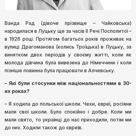
Ванда Рад (дівоче прізвище – Чайковська)
народилася в Луцьку ще за часів ІІ Речі Посполитої –
в 1926 році. Протягом багатьох років проживає на
вулиці Драгоманова (колись Троїцька) в Луцьку, за
винятком двох періодів у своєму житті, коли як
молода дівчина була вивезена до Німеччини і коли
пізніше повинна була працювати в Алчевську.
– Які були стосунки між національностями в 30-
их роках?
– Я ходила до польської школи. Чехи, євреї, росіяни
мали свої школи. Було спокійно і добре. Коли ми
мали свято, то українці до нас приходили, потім ми
до них. Ходили також до євреїв.