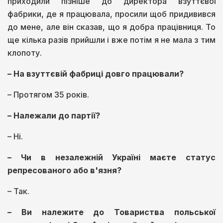
приходили пізніше до директора взуттєвої
фабрики, де я працювала, просили щоб придивився
до мене, але він сказав, що я добра працівниця. То
ще кілька разів прийшли і вже потім я не мала з тим
клопоту.
– На взуттєвій фабриці довго працювали?
– Протягом 35 років.
– Належали до партії?
– Ні.
– Чи в незалежній Україні маєте статус
репресованого або в'язня?
– Так.
– Ви належите до Товариства польської