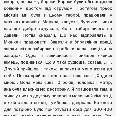
лікарів, потім – у бараки. Бараки були обгороджені
колючим дротом під струмом. Протягом трьох
місяців ми були в цьому таборі, працювали у
чеських колоніях. Морква, капуста, бурячки – чехи
нас ще добре годували, бо в таборі нічого не
давали. Потім сказали, що нас відправлять в
Мюнхен працювати. Завезли в Управління праці,
звідки всіх позабирали на роботи на залізниці чи на
заводах. Одна я залишилася. Прийшов якийсь
німець, подивився, що я така худюща, сказав: „Ні”.
Другий прийшов – також не захотів мене взяти до
себе. Потім прийшла одна пані і сказала: „Ходи зі
мною”. Вона мала сина 10 років, чоловіка і матір,
яка була власницею ресторану. Я працювала там, а
жила у них на другому поверсі в маленькій кімнатці,
в якій стояло ліжко, тумбочка, дзеркало. Кожного
дня потрібно було приготувати обід для 300-400