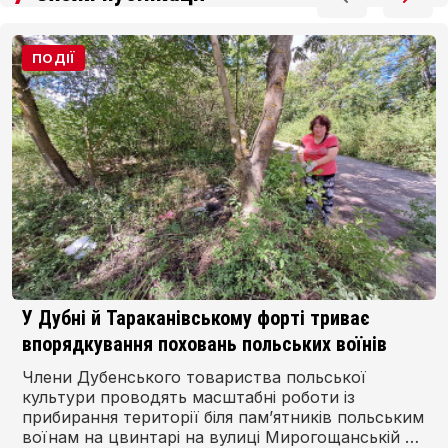
ПОДІЇ
У Дубні й Тараканівському форті триває
впорядкування поховань польських воїнів
Члени Дубенського товариства польської
культури проводять масштабні роботи із
прибирання території біля пам’ятників польським
воїнам на цвинтарі на вулиці Мирогощанській у