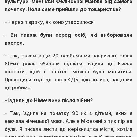
культури імені Єви Фелінської майже від самого
початку. Коли саме прийшли до товариства?
– Через півроку, як воно утворилося.
– Ви також були серед осіб, які виборювали
костел.
– Так, разом з ще 20 особами ми наприкінці років
80-их років збирали підписи, їздили до Києва
просити, щоб в костелі можна було молитися.
Приходили тоді до нас з КДБ, цікавилися, нащо ми
це робимо.
– Їздили до Німеччини після війни?
– Так, їздила на початку 90-их з дітьми, яких я
навчала німецької мови. Але в Мюнхені з тих пір не
була. Я писала листи до керівництва міста, хотіла