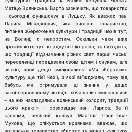
культурних традицій на Волині керувала Чеська
Матіце Волинська. Варто зазначити, що товариство
і сьогодні функціонує в Луцьку. Як вважає пані
Лариса Младанович, яка очолює товариство,
питання збереження культури і традицій чехів тут,
на Волині, є непростим. Оскільки чехи вже
проживають тут не одну сотню років, то виходить,
що традиції відзначення різних свят перші чеські
переселенці передавали своїм дітям і онукам, але
звісно, вони дещо змінювались. «Ми зберігаємо
культуру ще тієї Чехії, з якої виїжджали, тому від
бабусь ми отримували ці знання у дещо
законсервованому вигляді, хоча вони і змінювались
– на них накладались волинський колорит, традиції
цього краю,» – розповідає пані Лариса. За її
словами, чеський консул Мартіна Павлітова-
Мухова, що опікується краянами, вважає, що
волинське товариство зберігає ту мову і культуру