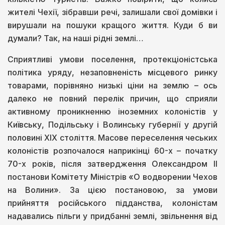
жителі Чехії, зібравши речі, залишали свої домівки і
вирушали на пошуки кращого життя. Куди б ви
думали? Так, на наші рідні землі…
Сприятливі умови поселення, протекціоністська
політика уряду, незаповненість місцевого ринку
товарами, порівняно низькі ціни на землю – ось
далеко не повний перелік причин, що сприяли
активному проникненню іноземних колоністів у
Київську, Подільську і Волинську губернії у другій
половині ХІХ століття. Масове переселення чеських
колоністів розпочалося наприкінці 60-х – початку
70-х років, після затвердження Олександром ІІ
постанови Комітету Міністрів «О водворении Чехов
на Волини». За цією постановою, за умови
прийняття російського підданства, колоністам
надавались пільги у придбанні землі, звільнення від