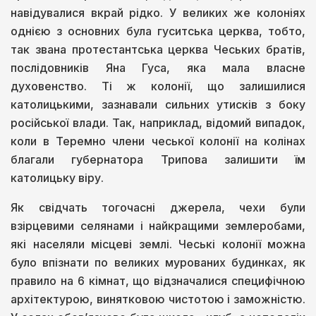
навідувалися вкрай рідко. У великих же колоніях
однією з основних була гуситська церква, тобто,
так звана протестантська церква Чеських братів,
послідовників Яна Гуса, яка мала власне
духовенство. Ті ж колонії, що залишилися
католицькими, зазнавали сильних утисків з боку
російської влади. Так, наприклад, відомий випадок,
коли в Теремно члени чеської колонії на колінах
благали губернатора Трипова залишити їм
католицьку віру.
Як свідчать тогочасні джерела, чехи були
взірцевими селянами і найкращими землеробами,
які населяли місцеві землі. Чеські колонії можна
було впізнати по великих мурованих будинках, як
правило на 6 кімнат, що відзначалися специфічною
архітектурою, винятковою чистотою і заможністю.