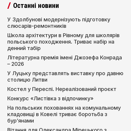
Останні новини
У Здолбунові модернізують підготовку
слюсарів-ремонтників
Школа архітектури в Рівному для школярів
польського походження. Триває набір на
денний табір
Літературна премія імені Джозефа Конрада
– 2026
У Луцьку представлять виставку про давню
столицю Литви
Костел у Переспі. Нереалізований проєкт
Конкурс «Листівка з відпочинку»
На польських похованнях на комунальному
кладовищі в Ковелі триває боротьба з
бур’янами
Вітання для Олександра Мірецького з