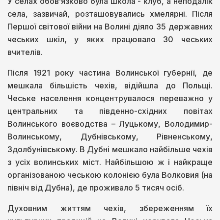
У селах обов’язково була школа - клуб, а неподалік
села, зазвичай, розташовувались хмелярні. Після
Першої світової війни на Волині діяло 35 державних
чеських шкіл, у яких працювало 30 чеських
вчителів.
Після 1921 року частина Волинської губернії, де
мешкала більшість чехів, відійшла до Польщі.
Чеське населення концентрувалося переважно у
центральних та південно-східних повітах
Волинського воєводства – Луцькому, Володимир-
Волинському, Дубнівському, Рівненському,
Здолбунівському. В Дубні мешкало найбільше чехів
з усіх волинських міст. Найбільшою ж і найкраще
організованою чеською колонією була Волковия (на
північ від Дубна), де проживало 5 тисяч осіб.
Духовним життям чехів, збереженням їх