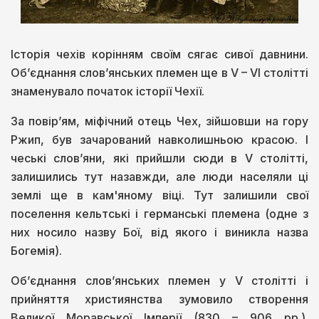
Історія чехів корінням своїм сягає сивої давнини.
Об’єднання слов’янських племен ще в V – VI столітті
знаменувало початок історії Чехії.
За повір’ям, міфічний отець Чех, зійшовши на гору
Ржип, був зачарований навколишньою красою. І
чеські слов’яни, які прийшли сюди в V столітті,
залишились тут назавжди, але люди населяли ці
землі ще в кам'яному віці. Тут залишили свої
поселення кельтські і германські племена (одне з
них носило назву Бої, від якого і виникла назва
Богемія).
Об’єднання слов’янських племен у V столітті і
прийняття християнства зумовило створення
Великої Моравської Імперії (830 – 906 рр.).