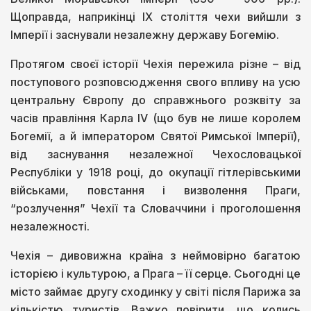
Щоправда, наприкінці ІХ століття чехи вийшли з
Імперії і заснували незалежну державу Богемію.
Протягом своєї історії Чехія пережила різне – від
поступового розповсюдження свого впливу на усю
центральну Європу до справжнього розквіту за
часів правління Карла IV (що був не лише королем
Богемії, а й імператором Святої Римської Імперії),
від заснування незалежної Чехословацької
Республіки у 1918 році, до окупації гітлерівськими
військами, повстання і визволення Праги,
“розлучення” Чехії та Словаччини і проголошення
незалежності.
Чехія – дивовижна країна з неймовірно багатою
історією і культурою, а Прага – її серце. Сьогодні це
місто займає другу сходинку у світі після Парижа за
кількістю туристів. Важко повірити, що колись