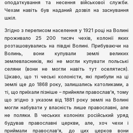
оподаткування та несення військової служби.
Чехам навіть був наданий дозвіл на заснування
шкіл.
Згідно з переписом населення у 1921 році на Волині
проживало 25 200 тисяч чехів, колонії яких
розташовувались на півдні Волині. Прибуваючи на
Волинь, вони купували землі великих
землевласників, які не могли купувати польські
селяни (вони не могли навіть тут оселятися).
Цікаво, що ті чеські колоністи, які прибули на ці
землі ще до 1868 року, залишались католиками, а
ті, що приїхали пізніше – прийняли православ’я, тому
що згідно з указом від 1881 року землі на Волині
могли набувати у власність лише православні, але
не поляки. В чеських колоніях російський уряд
будував православні церкви, але, хоч чехи і
приймали православ’я, до цих церков вони