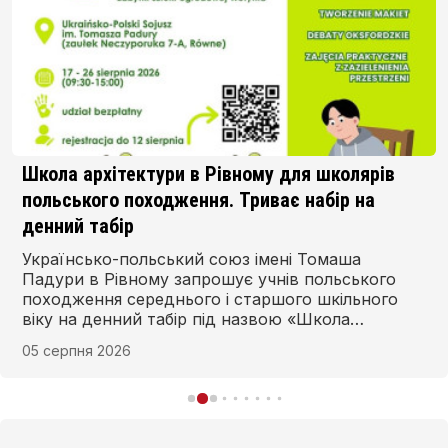
Школа архітектури в Рівному для школярів
польського походження. Триває набір на
денний табір
Українсько-польський союз імені Томаша
Падури в Рівному запрошує учнів польського
походження середнього і старшого шкільного
віку на денний табір під назвою «Школа
архітектури. Пам’ятки паркової архітектури
05 серпня 2026
Волині». Реалізація проєкту відбувається за
фінансової підтримки Інституту розвитку
польської мови.