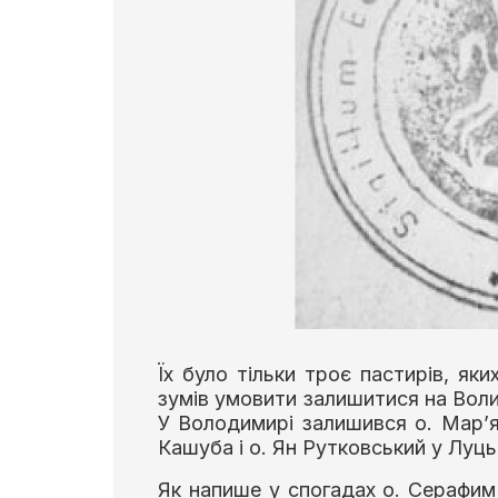
Їх було тільки троє пастирів, яки
зумів умовити залишитися на Волині
У Володимирі залишився о. Мар’я
Кашуба і о. Ян Рутковський у Луць
Як напише у спогадах о. Серафим