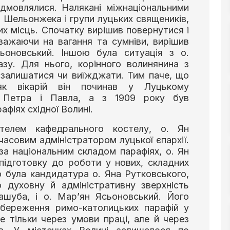
ідмовлялися. Налякані міжнаціональними
 Шельонжека і групи луцьких священиків,
их місць. Спочатку вирішив повернутися і
ажаючи на вагання та сумніви, вирішив
ьоновський. Іншою була ситуація з о.
азу. Для нього, корінного волинянина з
: залишатися чи виїжджати. Тим паче, що
як вікарій він починав у Луцькому
х Петра і Павла, а з 1909 року був
афіях східної Волині.
телем кафедрального костелу, о. Ян
асовим адміністратором луцької єпархії.
за національним складом парафіях, о. Ян
підготовку до роботи у нових, складних
ю була кандидатура о. Яна Рутковського,
 духовну й адміністративну зверхність
ашуба, і о. Мар’ян Ясьоновський. Його
збереження римо-католицьких парафій у
не тільки через умови праці, але й через