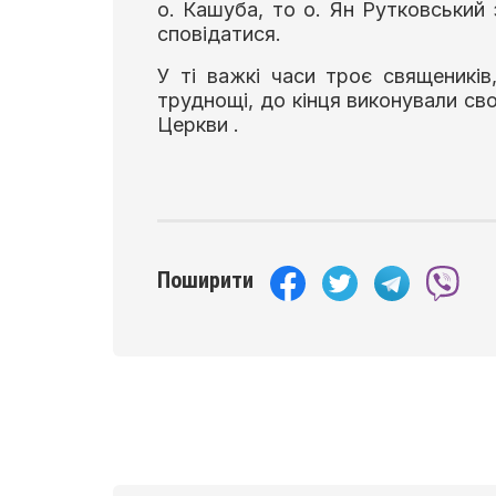
о. Кашуба, то о. Ян Рутковськи
сповідатися.
У ті важкі часи троє священикі
труднощі, до кінця виконували св
Церкви .
Поширити