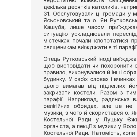
недостатню кількість священик
декілька десятків католиків, напри
31. Обслуговували ці громади у 
Ясьоновський та о. Ян Рутковсь
Кашуба, лише часом приїжджав
ситуацію ускладнювали переслід
містечках почали клопотатися п
священикам виїжджати в ті парафії
Отець Рутковський іноді виїжджа
щоб висповідати чи похоронити с
правило, виконувалися й інші обряд
будинку. У своїх словах і вчинка
цього вимагав від підлеглих й
закривати костели. Разом з ти
парафії. Наприклад, радянська 
релігійних обрядах, але це не
музики, з чого й скористався о. Я
Костельної Ради у Луцьку Єж
органіста, а лекції з музики у Вол
Костельної Ради. Натомість, коли