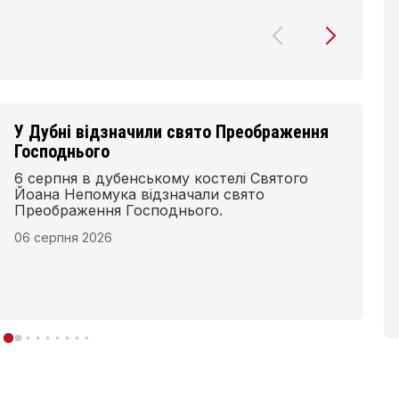
Ще два проєкти з Волині отримають
фінансування за Програмою Interreg
NEXT Польща – Україна
Два проєкти з Волинської області стали
переможцями першого конкурсу Фонду
малих проєктів Програми Interreg NEXT
Польща–Україна 2021–2027 та отримають
фінансування для реалізації у 2026–2027 рр.
06 серпня 2026