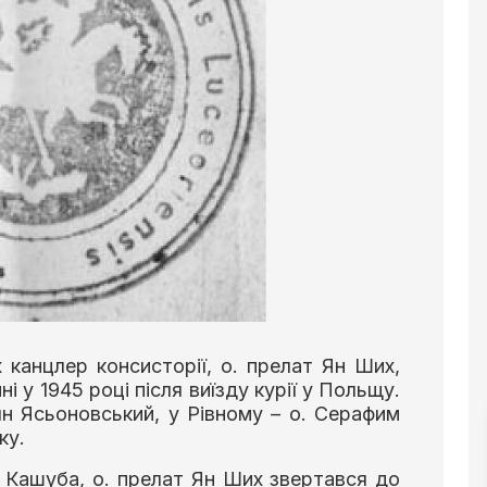
х канцлер консисторії, о. прелат Ян Ших,
 у 1945 році після виїзду курії у Польщу.
н Ясьоновський, у Рівному – о. Серафим
ку.
 Кашуба, о. прелат Ян Ших звертався до