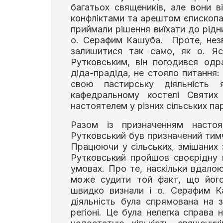
багатьох священиків, але вони в
конфліктами та арештом єпископа
приймали рішення виїхати до рідн
о. Серафим Кашуба. Проте, незв
залишитися так само, як о. Яс
Рутковським, він погодився одр
діда-прадіда, не стояло питання
свою пастирську діяльність 
кафедральному костелі Святи
настоятелем у різних сільських пар
Разом із призначенням настоя
Рутковський був призначений тимч
Працюючи у сільських, змішаних 
Рутковський пройшов своєрідну 
умовах. Про те, наскільки вдало
може судити той факт, що його
швидко визнали і о. Серафим К
діяльність була спрямована на 
регіоні. Це була нелегка справа 