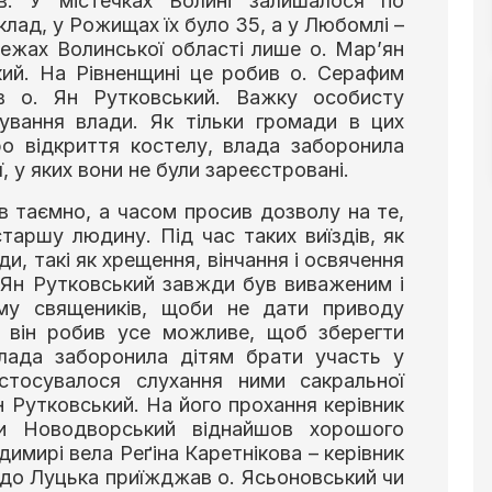
ів. У містечках Волині залишалося по
клад, у Рожищах їх було 35, а у Любомлі –
межах Волинської області лише о. Мар’ян
кий. На Рівненщині це робив о. Серафим
 о. Ян Рутковський. Важку особисту
ування влади. Як тільки громади в цих
ро відкриття костелу, влада заборонила
, у яких вони не були зареєстровані.
в таємно, а часом просив дозволу на те,
таршу людину. Під час таких виїздів, як
и, такі як хрещення, вінчання і освячення
х Ян Рутковський завжди був виваженим і
ому священиків, щоби не дати приводу
м він робив усе можливе, щоб зберегти
влада заборонила дітям брати участь у
 стосувалося слухання ними сакральної
н Рутковський. На його прохання керівник
и Новодворський віднайшов хорошого
одимирі вела Реґіна Каретнікова – керівник
 до Луцька приїжджав о. Ясьоновський чи