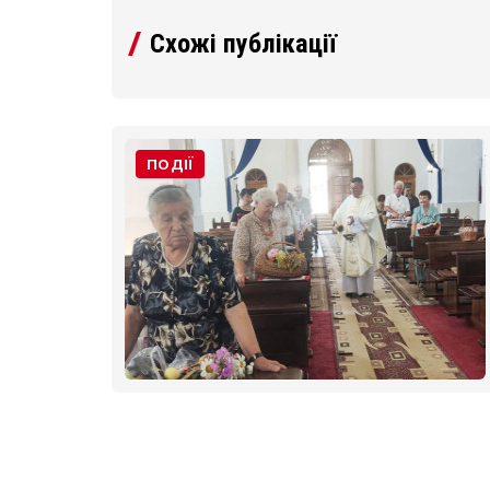
Схожі публікації
ення
ПОДІЇ
го