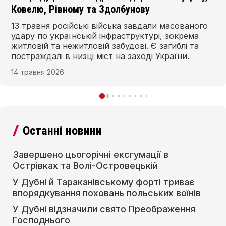
та інших містах
Однієї з наймасштабніших повітряних атак
зазнала Тернопільська область, на територію
якої залетіли 50 безпілотників ворога. Тут
повідомляють про 10 поранених. Російські дрони
атакували також Рівне, Дубно,
01 травня 2026
Старокостянтинів, Житомир, Вінницю та інші
міста.
Останні новини
Завершено цьогорічні ексгумації в
Острівках та Волі-Островецькій
У Дубні й Тараканівському форті триває
впорядкування поховань польських воїнів
У Дубні відзначили свято Преображення
Господнього