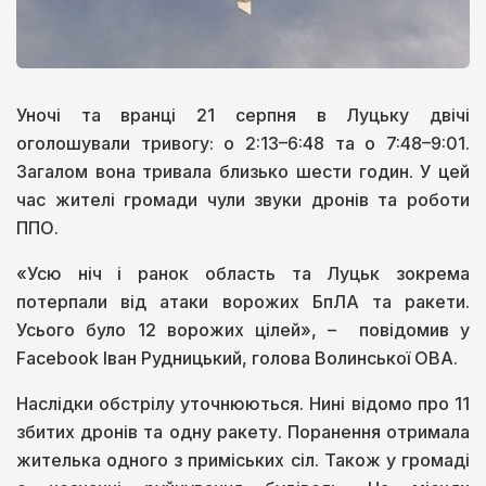
Уночі та вранці 21 серпня в Луцьку двічі
оголошували тривогу: о 2:13–6:48 та о 7:48–9:01.
Загалом вона тривала близько шести годин. У цей
час жителі громади чули звуки дронів та роботи
ППО.
«Усю ніч і ранок область та Луцьк зокрема
потерпали від атаки ворожих БпЛА та ракети.
Усього було 12 ворожих цілей», – повідомив у
Facebook Іван Рудницький, голова Волинської ОВА.
Наслідки обстрілу уточнюються. Нині відомо про 11
збитих дронів та одну ракету. Поранення отримала
жителька одного з приміських сіл. Також у громаді