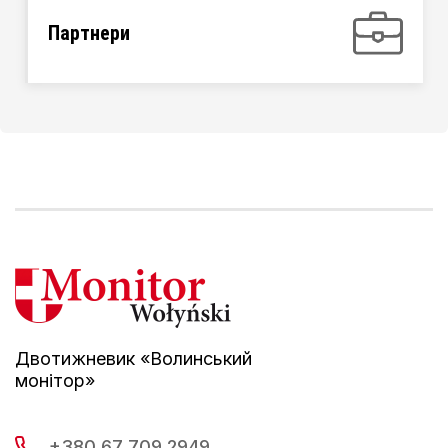
Партнери
Двотижневик «Волинський
монітор»
+380 67 709 2949