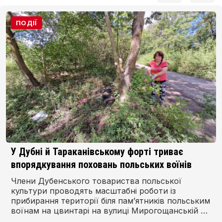
ПОДІЇ
У Дубні й Тараканівському форті триває
впорядкування поховань польських воїнів
Члени Дубенського товариства польської
культури проводять масштабні роботи із
прибирання території біля пам’ятників польським
воїнам на цвинтарі на вулиці Мирогощанській у
Дубні та в Тараканівському форті.