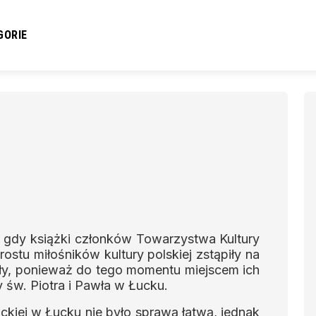
GORIE
i, gdy książki członków Towarzystwa Kultury
prostu miłośników kultury polskiej zstąpiły na
dły, ponieważ do tego momentu miejscem ich
 św. Piotra i Pawła w Łucku.
kiej w Łucku nie było sprawą łatwą, jednak