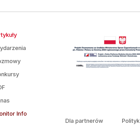
tykuły
ydarzenia
ozmowy
onkursy
DF
 nas
nitor Info
Dla partnerów
Polity