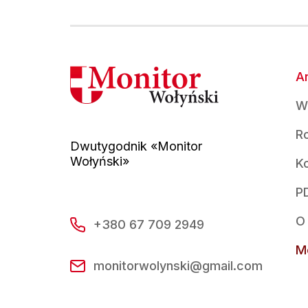
Ar
W
R
Dwutygodnik «Monitor
Wołyński»
K
P
O
+380 67 709 2949
Mo
monitorwolynski@gmail.com