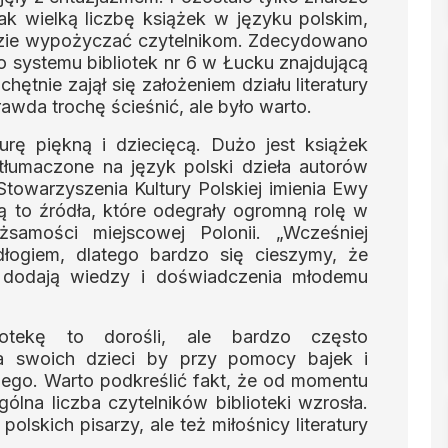
 tak wielką liczbę książek w języku polskim,
dzie wypożyczać czytelnikom. Zdecydowano
o systemu bibliotek nr 6 w Łucku znajdującą
chętnie zajął się założeniem działu literatury
rawda trochę ścieśnić, ale było warto.
urę piękną i dziecięcą. Dużo jest książek
tłumaczone na język polski dzieła autorów
towarzyszenia Kultury Polskiej imienia Ewy
ą to źródła, które odegrały ogromną rolę w
żsamości miejscowej Polonii. „Wcześniej
dłogiem, dlatego bardzo się cieszymy, że
ej dodają wiedzy i doświadczenia młodemu
iotekę to dorośli, ale bardzo często
la swoich dzieci by przy pomocy bajek i
ego. Warto podkreślić fakt, że od momentu
ogólna liczba czytelników biblioteki wzrosła.
polskich pisarzy, ale też miłośnicy literatury