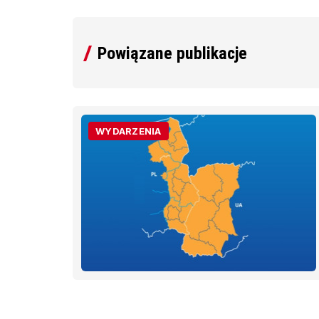
Powiązane publikacje
ARTYKUŁY
uszu
XT
26–