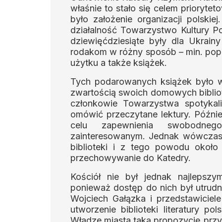
właśnie to stało się celem prioryt
było założenie organizacji polski
działalność Towarzystwo Kultury Pol
dziewięćdziesiąte były dla Ukrain
rodakom w różny sposób – min. popr
użytku a także książek.
Tych podarowanych książek było wie
zwartością swoich domowych bibliot
członkowie Towarzystwa spotykali
omówić przeczytane lektury. Później
celu zapewnienia swobodneg
zainteresowanym. Jednak wówczas 
biblioteki i z tego powodu około 
przechowywanie do Katedry.
Kościół nie był jednak najlepsz
ponieważ dostęp do nich był utrudn
Wojciech Gałązka i przedstawiciel
utworzenie biblioteki literatury pol
Władze miasta taką propozycję przy