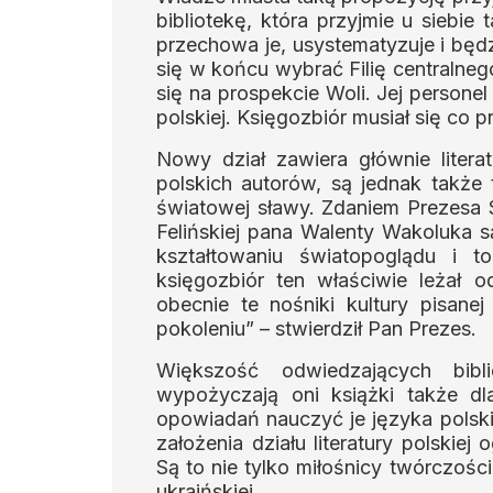
bibliotekę, która przyjmie u siebie
przechowa je, usystematyzuje i bę
się w końcu wybrać Filię centralneg
się na prospekcie Woli. Jej personel 
polskiej. Księgozbiór musiał się co p
Nowy dział zawiera głównie literat
polskich autorów, są jednak także 
światowej sławy. Zdaniem Prezesa S
Felińskiej pana Walenty Wakoluka s
kształtowaniu światopoglądu i to
księgozbiór ten właściwie leżał o
obecnie te nośniki kultury pisan
pokoleniu” – stwierdził Pan Prezes.
Większość odwiedzających bibl
wypożyczają oni książki także d
opowiadań nauczyć je języka polski
założenia działu literatury polskiej 
Są to nie tylko miłośnicy twórczości 
ukraińskiej.