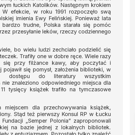
etowym łuckich Katolików. Następnym krokiem
ej. W efekcie, w roku 1991 rozpoczęło swą
skiej imienia Ewy Felińskiej. Ponieważ lata
y bardzo trudne, Polska starała się pomóc
zez przesyłanie leków, rzeczy codziennego
le, bo wielu ludzi zechciało podzielić się
eczek. Trafiły one w dobre ręce. Wiele razy
 się przy filżance kawy, aby poczytać i
 pojawił się pomysł, założenia biblioteki, w
o dostępu do literatury wszystkim
nie znaleziono odpowiedniego miejsca dla
11 tysięcy książek trafiło na tymczasowe
ym miejscem dla przechowywania książek,
iony. Stąd też pierwszy Konsul RP w Łucku
e Fundacji „Semper Polonia” zaproponowali
skiej na bazie jednej z lokalnych bibliotek.
jęły z entuzjazmem. Pozostało tylko znaleźć