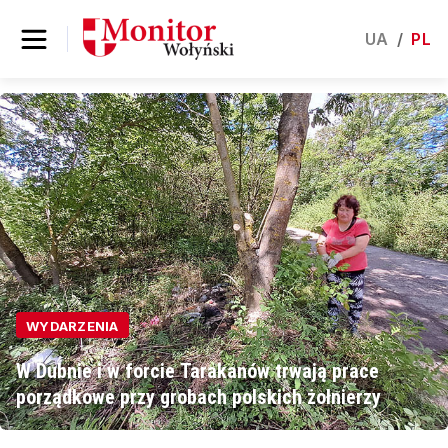
UA
/
PL
WYDARZENIA
W Dubnie i w forcie Tarakanów trwają prace
porządkowe przy grobach polskich żołnierzy