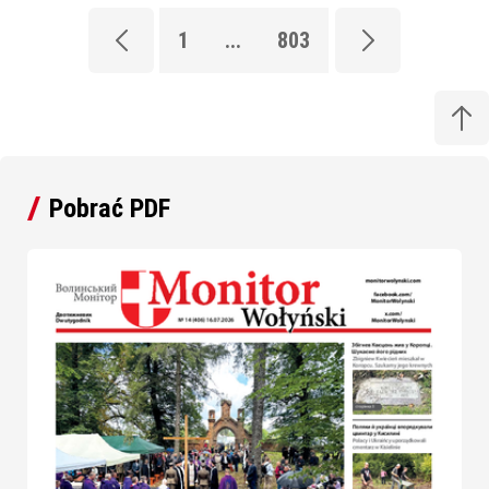
1
...
803
Pobrać PDF