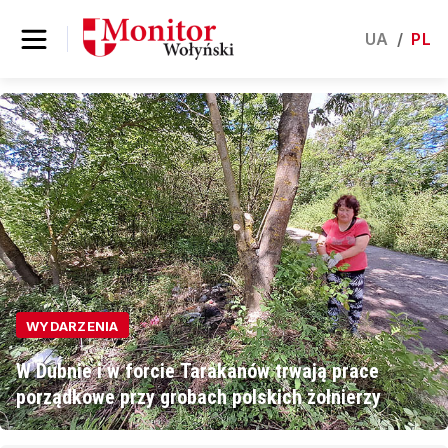
UA
/
PL
WYDARZENIA
W Dubnie i w forcie Tarakanów trwają prace
porządkowe przy grobach polskich żołnierzy