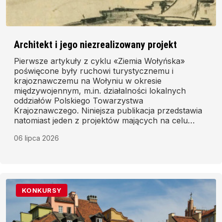
Architekt i jego niezrealizowany projekt
Pierwsze artykuły z cyklu «Ziemia Wołyńska»
poświęcone były ruchowi turystycznemu i
krajoznawczemu na Wołyniu w okresie
międzywojennym, m.in. działalności lokalnych
oddziałów Polskiego Towarzystwa
Krajoznawczego. Niniejsza publikacja przedstawia
natomiast jeden z projektów mających na celu
dalszy rozwój potencjału turystycznego Wołynia.
06 lipca 2026
Niestety, nie został on zrealizowany. Tragiczny
okazał się również los jego autora.
KONKURSY