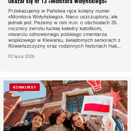
Ukazał się nr 13 «Monitora Wołyńskiego»
Przekazujemy w Państwa ręce kolejny numer
«Monitora Wołyńskiego». Nieco uszczuplony, ale
jednak jest. Piszemy w nim m.in. o obchodach 35.
rocznicy zwrotu łuckiej katedry katolikom,
otwarciu odnowionego polskiego cmentarza
wojskowego w Klewaniu, świadomych seniorach z
Rówieńszczyzny oraz rodzinnych historiach Haliny
Pidodwirnej z Husiatyna.
02 lipca 2026
KONKURSY