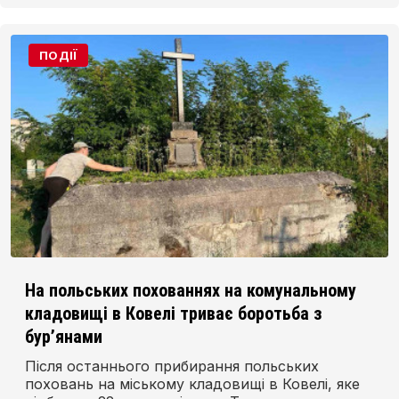
ПОДІЇ
На польських похованнях на комунальному
кладовищі в Ковелі триває боротьба з
бур’янами
Після останнього прибирання польських
поховань на міському кладовищі в Ковелі, яке