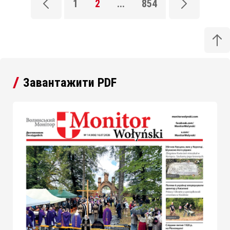
1
2
...
854
Завантажити PDF