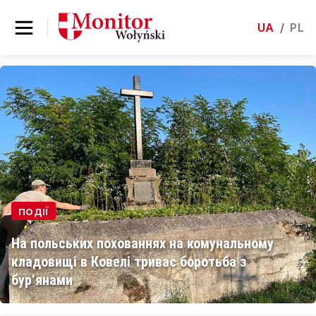
UA
/
PL
ПОДІЇ
На польських похованнях на комунальному
кладовищі в Ковелі триває боротьба з
бур’янами