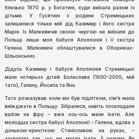
близько 1970 р. у Богатині, куди виїхала разом із
дітьми. У Гусятині з родини Стремецьких
залишилися тільки мій дід Казимир і його сестра
Марія. Із Малкевичів своєю чергою не виїхали до
Польщі лише моя бабуся Аполлонія і її сестра
Гелена. Малкевичі облаштувалися в Оборніках-
Шльонських.
Дідусь Казимир і бабуся Аполлонія Стремецькі
мали чотирьох дітей: Болеслава (1930–2005, мій
тато), Галину, Йосипа та Яна.
Тато розказував: коли він був підлітком, сім’я мала
виїжджати в Польщу. Зібралися, навіть поскладали
валізи на фіру – вже ось-ось мали їхати. Але
молодша сестра бабусі Аполлонії – Гелена, вдова з
донькою-крихіткою Станіславою на руках, –
захворіла так, що не могла їхати. Її чоловік Ян