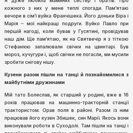
Я дуже любила маминих сестер і братів. Про
кожного з них у мене теплі спогади. Пам’ятаю
вечори в сім’ї вуйка Франчішека. Його доньки Віра і
Марія – мої найкращі подруги. Вуйко Павло при
першій нагоді, коли бував у Гусятині, провідував
наш дім. Ще пам’ятаю, як на Святвечір я з тіткою
Стефанією запалювали свічки на цвинтарі. Був
мороз, кучугури і, щоб свічки не погасли, ми мусили
зробити снігову нішу.
Кузени разом пішли на танці й познайомилися з
майбутніми дружинами
Мій тато Болеслав, як старший у родині, вже в 16
років працював на машинно-тракторній станції
трактористом. Орав поля в районі. Разом із ним
працював його кузен Збишек, син Марії. Якось вони
виконували роботи в Суходолі. Там пішли на танці і