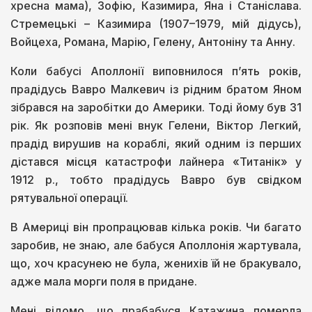
хресна мама), Зофію, Казимира, Яна і Станіслава.
Стремецькі – Казимира (1907–1979, мій дідусь),
Войцеха, Романа, Марію, Гелену, Антоніну та Анну.
Коли бабусі Аполлонії виповнилося п’ять років,
прадідусь Вавро Малкевич із рідним братом Яном
зібрався на заробітки до Америки. Тоді йому був 31
рік. Як розповів мені внук Гелени, Віктор Легкий,
прадід вирушив на кораблі, який одним із перших
дістався місця катастрофи лайнера «Титанік» у
1912 р., тобто прадідусь Вавро був свідком
рятувальної операції.
В Америці він пропрацював кілька років. Чи багато
заробив, не знаю, але бабуся Аполлонія жартувала,
що, хоч красунею не була, женихів їй не бракувало,
адже мала морги поля в придане.
Мені відомо, що прабабуся Катажина померла