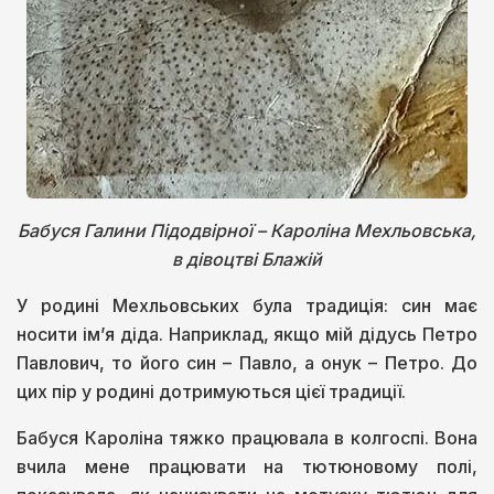
Бабуся Галини Підодвірної – Кароліна Мехльовська,
в дівоцтві Блажій
У родині Мехльовських була традиція: син має
носити ім’я діда. Наприклад, якщо мій дідусь Петро
Павлович, то його син – Павло, а онук – Петро. До
цих пір у родині дотримуються цієї традиції.
Бабуся Кароліна тяжко працювала в колгоспі. Вона
вчила мене працювати на тютюновому полі,