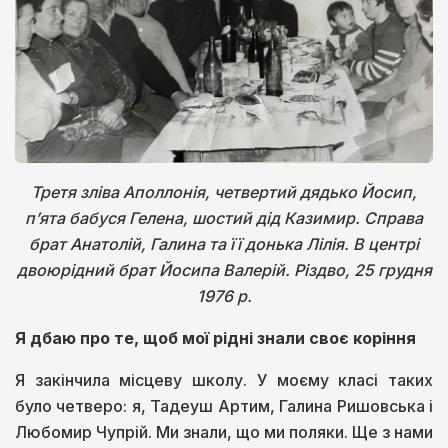
Третя зліва Аполлонія, четвертий дядько Йосип,
п’ята бабуся Гелена, шостий дід Казимир. Справа
брат Анатолій, Галина та її донька Лілія. В центрі
двоюрідний брат Йосипа Валерій. Різдво, 25 грудня
1976 р.
Я дбаю про те, щоб мої рідні знали своє коріння
Я закінчила місцеву школу. У моєму класі таких
було четверо: я, Тадеуш Артим, Галина Ришовська і
Любомир Чупрій. Ми знали, що ми поляки. Ще з нами