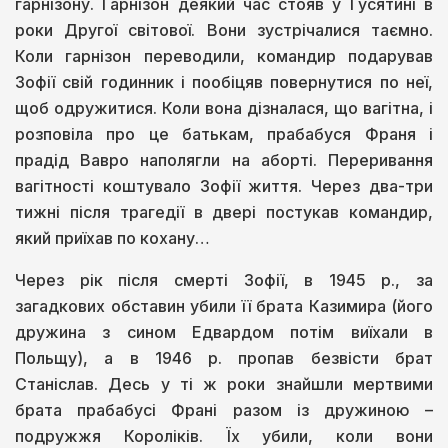
гарнізону. Гарнізон деякий час стояв у Гусятині в
роки Другої світової. Вони зустрічалися таємно.
Коли гарнізон переводили, командир подарував
Зофії свій годинник і пообіцяв повернутися по неї,
щоб одружитися. Коли вона дізналася, що вагітна, і
розповіла про це батькам, прабабуся Франя і
прадід Вавро наполягли на аборті. Переривання
вагітності коштувало Зофії життя. Через два-три
тижні після трагедії в двері постукав командир,
який приїхав по кохану…
Через рік після смерті Зофії, в 1945 р., за
загадкових обставин убили її брата Казимира (його
дружина з сином Едвардом потім виїхали в
Польщу), а в 1946 р. пропав безвісти брат
Станіслав. Десь у ті ж роки знайшли мертвими
брата прабабусі Франі разом із дружиною –
подружжя Короліків. Їх убили, коли вони