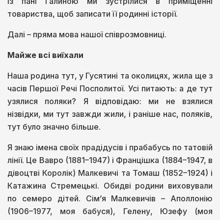
Із пані Галиною ми зустрілися в приміщенні
товариства, щоб записати її родинні історії.
Далі – пряма мова нашої співрозмовниці.
Майже всі виїхали
Наша родина тут, у Гусятині та околицях, жила ще з
часів Першої Речі Посполитої. Усі питають: а де тут
узялися поляки? Я відповідаю: ми не взялися
нізвідки, ми тут завжди жили, і раніше нас, поляків,
тут було значно більше.
Я знаю імена своїх прадідусів і прабабусь по татовій
лінії. Це Вавро (1881–1947) і Францішка (1884–1947, в
дівоцтві Королік) Малкевичі та Томаш (1852–1924) і
Катажина Стремецькі. Обидві родини виховували
по семеро дітей. Сім’я Малкевичів – Аполлонію
(1906–1977, моя бабуся), Гелену, Юзефу (моя