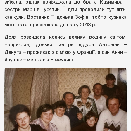
виїхала, однак приїжджала до брата Казимира і
сестри Марії в Гусятин. Її діти проводили тут літні
канікули. Востаннє її донька Зофія, тобто кузинка
мого тата, приїжджала до нас у 2013 р.
Доля розкидала колись велику родину світом.
Наприклад, донька сестри дідуся Антоніни –
Данута – проживає з сім’єю у Франції, а син Анни –
Янушек – мешкає в Німеччині.