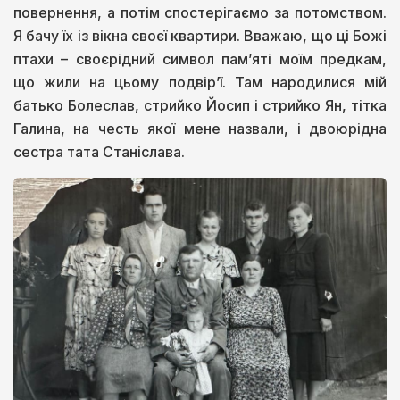
повернення, а потім спостерігаємо за потомством.
Я бачу їх із вікна своєї квартири. Вважаю, що ці Божі
птахи – своєрідний символ пам’яті моїм предкам,
що жили на цьому подвір’ї. Там народилися мій
батько Болеслав, стрийко Йосип і стрийко Ян, тітка
Галина, на честь якої мене назвали, і двоюрідна
сестра тата Станіслава.