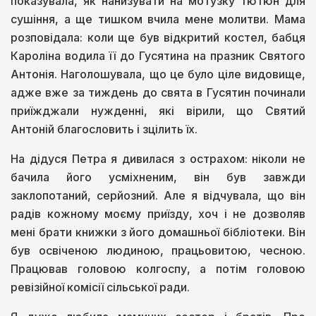
показувала, як нанизувати на мотузку тютюн для
сушіння, а ще тишком вчила мене молитви. Мама
розповідала: коли ще був відкритий костел, бабця
Кароліна водила її до Гусятина на празник Святого
Антонія. Наголошувала, що це було ціле видовище,
адже вже за тиждень до свята в Гусятин починали
приїжджали нужденні, які вірили, що Святий
Антоній благословить і зцілить їх.
На дідуся Петра я дивилася з острахом: ніколи не
бачила його усміхненим, він був завжди
заклопотаний, серйозний. Але я відчувала, що він
радів кожному моєму приїзду, хоч і не дозволяв
мені брати книжки з його домашньої бібліотеки. Він
був освіченою людиною, працьовитою, чесною.
Працював головою колгоспу, а потім головою
ревізійної комісії сільської ради.