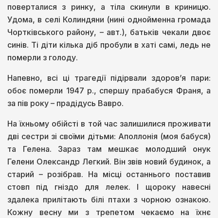
поверталися з ринку, а тіла скинули в криницю.
Удома, в селі Колиндяни (нині однойменна громада
Чортківського району, – авт.), батьків чекали двоє
синів. Ті діти кілька діб пробули в хаті самі, ледь не
померли з голоду.
Напевно, всі ці трагедії підірвали здоров’я пари:
обоє померли 1947 р., спершу прабабуся Франя, а
за пів року – прадідусь Вавро.
На їхньому обійсті в той час залишилися проживати
дві сестри зі своїми дітьми: Аполлонія (моя бабуся)
та Гелена. Зараз там мешкає молодший онук
Гелени Олександр Легкий. Він звів новий будинок, а
старий – розібрав. На місці останнього поставив
стовп під гніздо для лелек. І щороку навесні
здалека прилітають білі птахи з чорною ознакою.
Кожну весну ми з трепетом чекаємо на їхнє