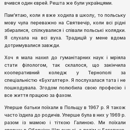
вчився один єврей. Решта же були українцями.
Пам’ятаю, коли я вже ходила в школу, то польську
мову чула переважно на Святвечір, коли всі рідні
збиралися, спілкувалися і співали польські колядки.
Я слухала на всі вуха. Традицій у мене вдома
дотримувалися завжди.
Хоч я мала нахил до гуманітарних наук і мріяла
стати філологом, так склалося, що закінчила
кооперативний коледж у Тернополі за
спеціальністю «Бухгалтер». Я послухалася тата і не
пошкодувала. Згодом полюбила свою професію і
все життя працюю за фахом.
Уперше батьки поїхали в Польщу в 1967 р. Я також
часто їздила до родичів. Уперше була в них у 1969 р.
разом із мамою і тіткою Галиною. Ми поїхали
спершу в Оборніки-Шльонські, а потім у Богатиню.