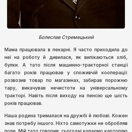
Болеслав Стремецький
Мама працювала в пекарні. Я часто приходила до
неї на роботу й дивилася, як випікаються хліб,
булки. А тато після машинно-тракторної станції
багато років працював у споживчій кооперації:
розвозив товар по магазинах, забирав порожню
тару, викачував нечистоти на універсальному
тракторі. Навіть після виходу на пенсію ще шість
років працював.
Наша родина трималася на дружбі й любові. Кожен
знав потребу іншого. Ніхто самотужки не обробляв
поле. Мій тато говорив: сьогодні копаємо картоплю