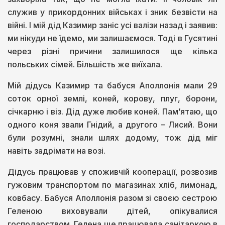
служив у прикордонних військах і зник безвісти на
війні. І мій дід Казимир заніс усі валізи назад і заявив:
ми нікуди не їдемо, ми залишаємося. Тоді в Гусятині
через різні причини залишилося ще кілька
польських сімей. Більшість же виїхала.
Мій дідусь Казимир та бабуся Аполлонія мали 29
соток орної землі, коней, корову, плуг, борони,
січкарню і віз. Дід дуже любив коней. Пам’ятаю, що
одного коня звали Гнідий, а другого – Лисий. Вони
були розумні, знали шлях додому, тож дід міг
навіть задрімати на возі.
Дідусь працював у споживчій кооперації, розвозив
гужовим транспортом по магазинах хліб, лимонад,
ковбасу. Бабуся Аполлонія разом зі своєю сестрою
Геленою виховували дітей, опікувалися
господарством. Гелена ще працювала санітаркою в