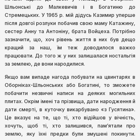
Шльонські до Малкевичів і в Богатиню до
Стремецьких. У 1965 р. мій дідусь Казимир уперше
після довгої розлуки побачив свою маму Катажину,
сестер Анну та Антоніну, брата Войцеха. Потрібно
зазначити, що, хоч рівень життя в них був дещо
кращий за наш, їм теж доводилося важко
працювати. До того ж у них залишалася ностальгія
за землею, де вони народилися.
Якщо вам випаде нагода побувати на цвинтарях в
Оборніках-Шльонських або Богатині, то зможете
побачити незвичні написи на деяких могильних
плитах. Окрім імені та прізвища, дати народження й
дати смерті, в куточку викарбувано «з Гусятина».
Це вказує на те, що ті, хто відійшов у вічність,
хочуть, щоб ті, хто залишився, пам’ятали про
землю, яку їхні предки були змушені покинути.