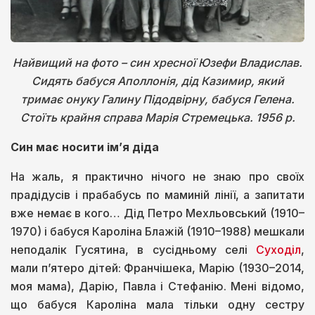
Найвищий на фото – син хресної Юзефи Владислав.
Сидять бабуся Аполлонія, дід Казимир, який
тримає онуку Галину Підодвірну, бабуся Гелена.
Стоїть крайня справа Марія Стремецька. 1956 р.
Син має носити ім’я діда
На жаль, я практично нічого не знаю про своїх
прадідусів і прабабусь по маминій лінії, а запитати
вже немає в кого… Дід Петро Мехльовський (1910–
1970) і бабуся Кароліна Блажій (1910–1988) мешкали
неподалік Гусятина, в сусідньому селі
Суходіл
,
мали п’ятеро дітей: Франчішека, Марію (1930–2014,
моя мама), Дарію, Павла і Стефанію. Мені відомо,
що бабуся Кароліна мала тільки одну сестру