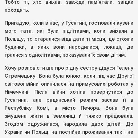
Тобто ті, хто виїхав, завжди пам’ятали, звідки
походять.
Пригадую, коли в нас, у Гусятині, гостювали кузени
мого тата, які були підлітками, коли виїхали в
Польщу, то старалися відвідати ті місця, де стояли
будинки, в яких вони народилися, локації, де
гралися з однолітками, показували їх своїм дітям.
Хочу розповісти ще про рідну сестру дідуся Гелену
Стремецьку. Вона була юною, коли під час Другої
світової війни опинилася на примусових роботах у
Німеччині. Після війни хотіла повернутися до
Гусятина, але радянський режим заслав її в
Республіку Комі, в місто Печора. Вона була
змушена жити в землянці й тяжко працювала.
Згодом одружилася, народила двох дітей. До
України чи Польщі на постійне проживання так і не