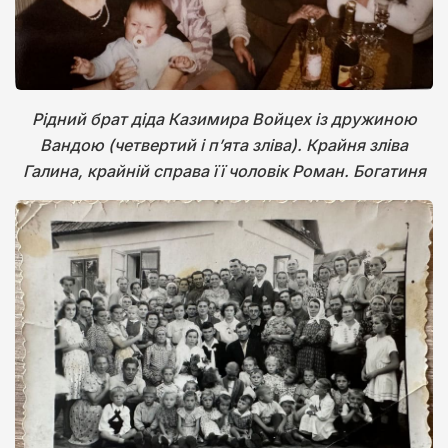
Рідний брат діда Казимира Войцех із дружиною
Вандою (четвертий і п’ята зліва). Крайня зліва
Галина, крайній справа її чоловік Роман. Богатиня