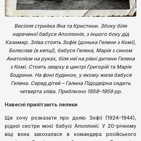
Весілля стрийка Яна та Кристини. Збоку біля
нареченої бабуся Аполлонія, з іншого боку дід
Казимир. Зліва стоять Зофія (донька Гелени з Комі),
Болеслав (в кепці), бабуся Гелена, Марія з сином
Анатолієм на руках, біля неї на рівні дитини Гелена
з Комі. Стоять зверху в центрі Григорій та Марія
Бодрини. На фоні будинок, у якому жила бабуся
Гелена. Серед дітей – Галина Підодвірна сидить
четверта зліва. Приблизно 1958–1959 рр.
Навесні прилітають лелеки
Ще хочу розказати про долю Зофії (1924–1944),
рідної сестри моєї бабусі Аполлонії. У 20-річному
віці вона закохалася в командира російського