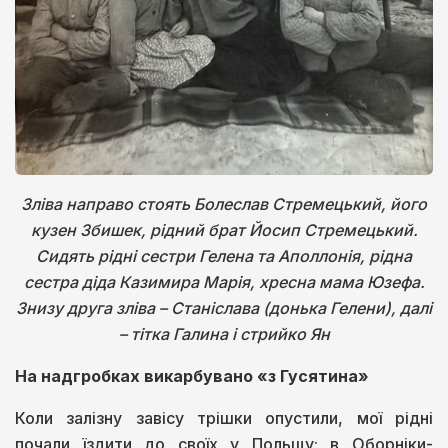
Зліва направо стоять Болеслав Стремецький, його
кузен Збишек, рідний брат Йосип Стремецький.
Сидять рідні сестри Гелена та Аполлонія, рідна
сестра діда Казимира Марія, хресна мама Юзефа.
Знизу друга зліва – Станіслава (донька Гелени), далі
– тітка Галина і стрийко Ян
На надгробках викарбувано «з Гусятина»
Коли залізну завісу трішки опустили, мої рідні
почали їздити до своїх у Польщу: в Оборніки-