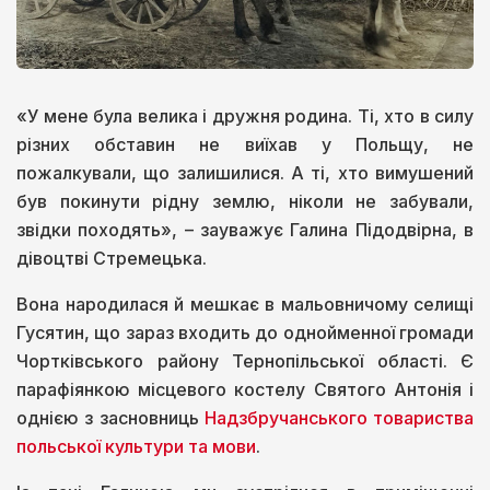
«У мене була велика і дружня родина. Ті, хто в силу
різних обставин не виїхав у Польщу, не
пожалкували, що залишилися. А ті, хто вимушений
був покинути рідну землю, ніколи не забували,
звідки походять», – зауважує Галина Підодвірна, в
дівоцтві Стремецька.
Вона народилася й мешкає в мальовничому селищі
Гусятин, що зараз входить до однойменної громади
Чортківського району Тернопільської області. Є
парафіянкою місцевого костелу Святого Антонія і
однією з засновниць
Надзбручанського товариства
польської культури та мови
.