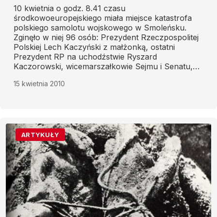
10 kwietnia o godz. 8.41 czasu
środkowoeuropejskiego miała miejsce katastrofa
polskiego samolotu wojskowego w Smoleńsku.
Zginęło w niej 96 osób: Prezydent Rzeczpospolitej
Polskiej Lech Kaczyński z małżonką, ostatni
Prezydent RP na uchodźstwie Ryszard
Kaczorowski, wicemarszałkowie Sejmu i Senatu,
grupa parlamentarzystów, dowódcy wszystkich
15 kwietnia 2010
rodzajów Sił Zbrojnych RP, pracownicy Kancelarii
Prezydenta, duchowni, przedstawiciele ministerstw,
instytucji państwowych, organizacji kombatanckich
i społecznych oraz osoby towarzyszące,
stanowiący delegację polską na uroczystości
związane z obchodami 70. rocznicy zbrodni
ARTYKUŁY
katyńskiej, a także załoga samolotu.