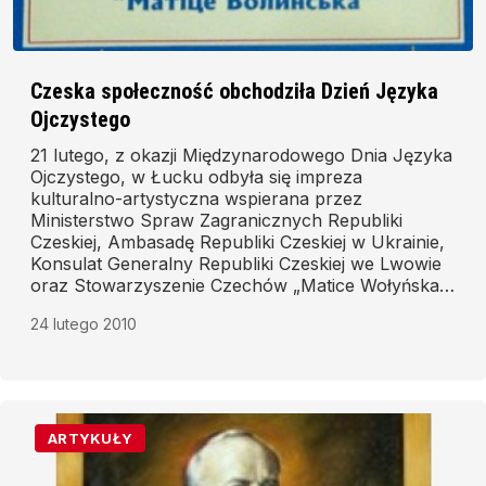
Czeska społeczność obchodziła Dzień Języka
Ojczystego
21 lutego, z okazji Międzynarodowego Dnia Języka
Ojczystego, w Łucku odbyła się impreza
kulturalno-artystyczna wspierana przez
Ministerstwo Spraw Zagranicznych Republiki
Czeskiej, Ambasadę Republiki Czeskiej w Ukrainie,
Konsulat Generalny Republiki Czeskiej we Lwowie
oraz Stowarzyszenie Czechów „Matice Wołyńska”.
Członkowie Stowarzyszenia przygotowali też
24 lutego 2010
koncert.
ARTYKUŁY