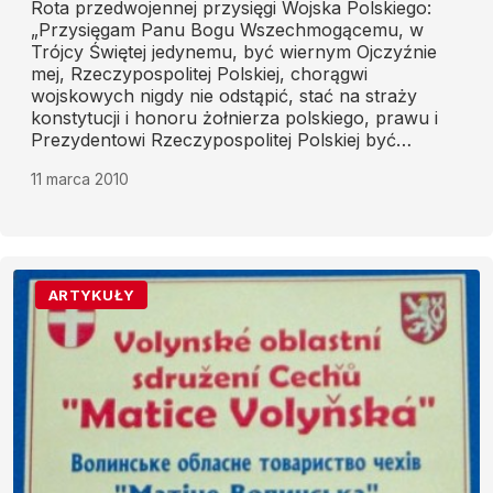
Rota przedwojennej przysięgi Wojska Polskiego:
„Przysięgam Panu Bogu Wszechmogącemu, w
Trójcy Świętej jedynemu, być wiernym Ojczyźnie
mej, Rzeczypospolitej Polskiej, chorągwi
wojskowych nigdy nie odstąpić, stać na straży
konstytucji i honoru żołnierza polskiego, prawu i
Prezydentowi Rzeczypospolitej Polskiej być
uległym, rozkazy dowódców i przełożonych
11 marca 2010
wiernie wykonywać, tajemnic wojskowych strzec,
za sprawę Ojczyzny mej walczyć do ostatniego
tchu w piersiach i tak postępować, abym mógł żyć
i umierać jak prawy żołnierz polski. Tak mi
dopomóż Bóg i święta Syna Jego męka. Amen.”
ARTYKUŁY