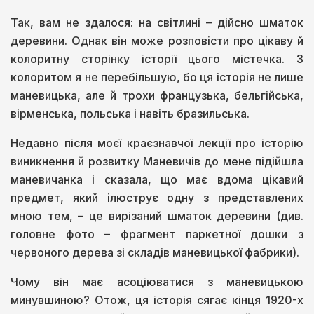
Так, вам не здалося: на світлині – дійсно шматок
деревини. Однак він може розповісти про цікаву й
колоритну сторінку історії цього містечка. З
колоритом я не перебільшую, бо ця історія не лише
маневицька, але й трохи французька, бельгійська,
вірменська, польська і навіть бразильська.
Недавно після моєї краєзнавчої лекції про історію
виникнення й розвитку Маневичів до мене підійшла
маневичанка і сказала, що має вдома цікавий
предмет, який ілюструє одну з представлених
мною тем, – це вирізаний шматок деревини (див.
головне фото – фрагмент паркетної дошки з
червоного дерева зі складів маневицької фабрики).
Чому він має асоціюватися з маневицькою
минувшиною? Отож, ця історія сягає кінця 1920-х