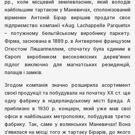
рр., коли місцевий землевласник, який володів
найбільшим тартаком у Маневичах, сполонізований
вірменин Антоній Бірар вирішив продати своє
підприємство компанії «Aug. Lachappelle Parquets»
– потужному бельгійському виробнику паркету.
Фірма, заснована в 1889 р. в Антверпені французом
Огюстом Ляшаппеллем, спочатку була єдиним в
Європі виробником високоякісних дерев’яних
підлог виключно для магнатських резиденцій,
палаців і замків.
Згодом компанія значно розширила асортимент
своєї продукції та побудувала на початку ХХ ст. ще
одну фабрику в нідерландському місті Бреда. А
приблизно в 1930 р. концерн, який уже мав свої
офіси в найбільших метрополіях, побудував третю
фабрику. Так, саме у волинських Маневичах! Вона
з’явилася на місці того ж тартаку Бірарів, до якого