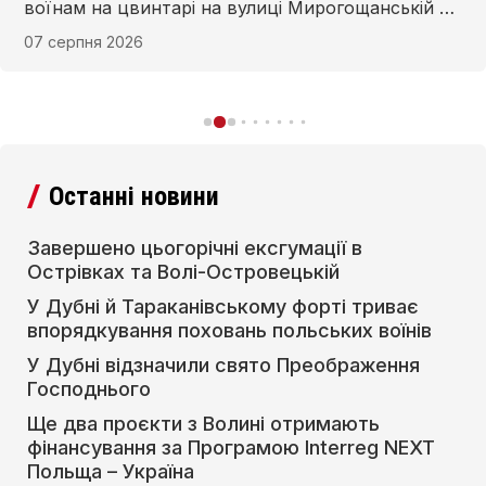
воїнам на цвинтарі на вулиці Мирогощанській у
Дубні та в Тараканівському форті.
07 серпня 2026
Останні новини
Завершено цьогорічні ексгумації в
Острівках та Волі-Островецькій
У Дубні й Тараканівському форті триває
впорядкування поховань польських воїнів
У Дубні відзначили свято Преображення
Господнього
Ще два проєкти з Волині отримають
фінансування за Програмою Interreg NEXT
Польща – Україна