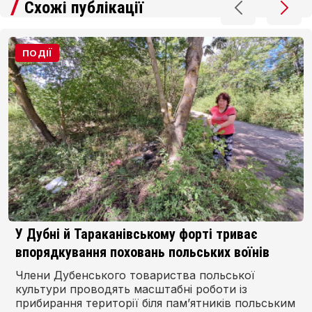
Схожі публікації
ПОДІЇ
У Дубні й Тараканівському форті триває
впорядкування поховань польських воїнів
Члени Дубенського товариства польської
культури проводять масштабні роботи із
прибирання території біля пам’ятників польським