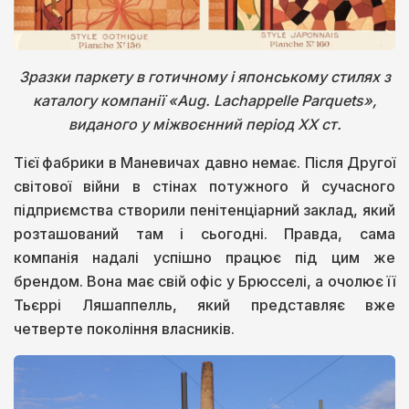
Зразки паркету в готичному і японському стилях з
каталогу компанії «Aug. Lachappelle Parquets»,
виданого у міжвоєнний період ХХ ст.
Тієї фабрики в Маневичах давно немає. Після Другої
світової війни в стінах потужного й сучасного
підприємства створили пенітенціарний заклад, який
розташований там і сьогодні. Правда, сама
компанія надалі успішно працює під цим же
брендом. Вона має свій офіс у Брюсселі, а очолює її
Тьєррі Ляшаппелль, який представляє вже
четверте покоління власників.