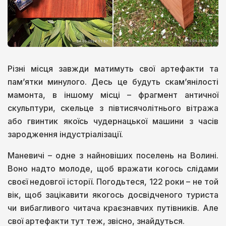
Різні місця завжди матимуть свої артефакти та
пам’ятки минулого. Десь це будуть скам’янілості
мамонта, в іншому місці – фрагмент античної
скульптури, скельце з півтисячолітнього вітража
або гвинтик якоїсь чудернацької машини з часів
зародження індустріалізації.
Маневичі – одне з найновіших поселень на Волині.
Воно надто молоде, щоб вражати когось слідами
своєї недовгої історії. Погодьтеся, 122 роки – не той
вік, щоб зацікавити якогось досвідченого туриста
чи вибагливого читача краєзнавчих путівників. Але
свої артефакти тут теж, звісно, знайдуться.