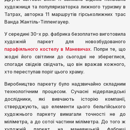
художниця та популяризаторка лижного туризму в
Татрах, авторка 11 маршрутів гірськолижних трас
Ванда Жантіль-Тіппенгауер.
У середині 30-х рр. фабрика безоплатно виготовила
художній паркет для новозбудованого
парафіяльного костелу в Маневичах
. Попри те, що
жодні його світлини до сьогодні не збереглися,
спогади свідків свідчать, що він вражав кожного,
хто переступав поріг цього храму.
Виробництво паркету було надзвичайно складним
технологічним процесом. Сучасні нідерландські
дослідники, які вивчають історію компанії,
стверджують, що елементи цього бельгійського
художнього паркету вимагали точності не до
міліметра, а до сотої частини міліметра. До того ж
художній паркет на маневицькій фабриці