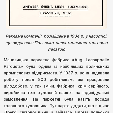
Реклама компанії, розміщена в 1934 р. у часописі,
що видавався Польсько-палестинською торговою
палатою
Маневицька паркетна фабрика «Aug. Lachappelle
Parquets» була одним із найбільших волинських
промислових підприємств. У 1937 р. вона надавала
роботу понад 800 робітникам, які працювали
цілодобово, у три зміни. Фабрика, крім серійного,
виробляла теж художній паркет на індивідуальні
замовлення. На паркетні була навіть посада
головного художника. Тут варто додати, що під час
Другої світової війни її займала відома польська