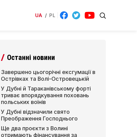
UA
/
PL
Останні новини
Завершено цьогорічні ексгумації в
Острівках та Волі-Островецькій
У Дубні й Тараканівському форті
триває впорядкування поховань
польських воїнів
У Дубні відзначили свято
Преображення Господнього
Ще два проєкти з Волині
отримають фінансування за