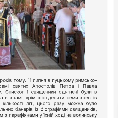
 років тому. 11 липня в луцькому римсько-
рамі святих Апостолів Петра і Павла
у. Єпископ і священики одягнені були в
 а в храмі, крім шістдесяти семи хрестів
о кількості літ, цього разу можна було
ьних банерів із біографіями священиків,
м з парафіянами у їхній ході на волинську