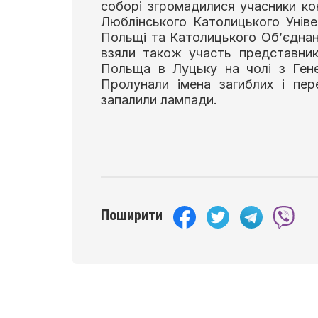
соборі згромадилися учасники ко
Люблінського Католицького Уніве
Польщі та Католицького Об’єднання
взяли також участь представник
Польща в Луцьку на чолі з Ген
Пролунали імена загиблих і пе
запалили лампади.
Поширити