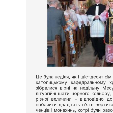
Це була неділя, як і шістдесят сім
католицькому кафедральному х
зібралися вірні на недільну Мес
літургійні шати чорного кольору,
різної величини – відповідно д
побачити двадцять п’ять вертикал
ченців і монахинь, котрі були разо