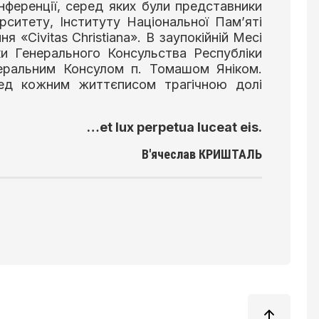
нференції, серед яких були представники
рситету, Інституту Національної Пам’яті
 «Civitas Christiana». В заупокійній Месі
и Генерального Консульства Республіки
еральним Консулом п. Томашом Яніком.
ред кожним життєписом трагічною долі
…et lux perpetua luceat eis.
В'ячеслав КРИШТАЛЬ