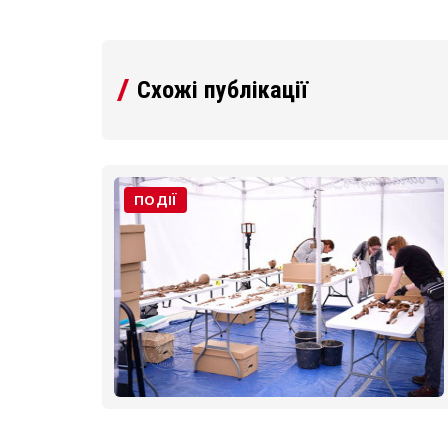
Схожі публікації
ПОДІЇ
Волі-
ивали
шли
ькій
ному
и 48