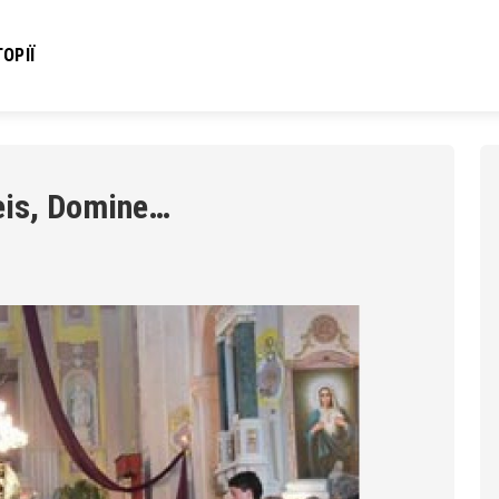
ОРІЇ
eis, Domine…