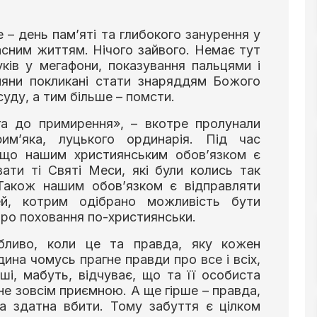
 – день пам’яті та глибокого занурення у
сним життям. Нічого зайвого. Немає тут
уків у мегафони, показування пальцями і
ияни покликані стати знаряддям Божого
суду, а тим більше – помсти.
а до примирення», – вкотре пролунали
им’яка, луцького ординарія. Під час
, що нашим християнським обов’язком є
ати ті Святі Меси, які були колись так
 Також нашим обов’язком є відправляти
дей, котрим одібрано можливість бути
про поховання по-християнськи.
ливо, коли це та правда, яку кожен
ина чомусь прагне правди про все і всіх,
ші, мабуть, відчуває, що та її особиста
не зовсім приємною. А ще гірше – правда,
да здатна вбити. Тому забуття є цілком