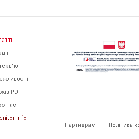
татті
дії
нтерв'ю
ожливості
рхів PDF
ро нас
nitor Info
Партнерам
Політика к