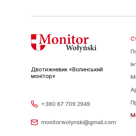
С
По
І
Двотижневик «Волинський
монітор»
М
А
П
+380 67 709 2949
Mo
monitorwolynski@gmail.com