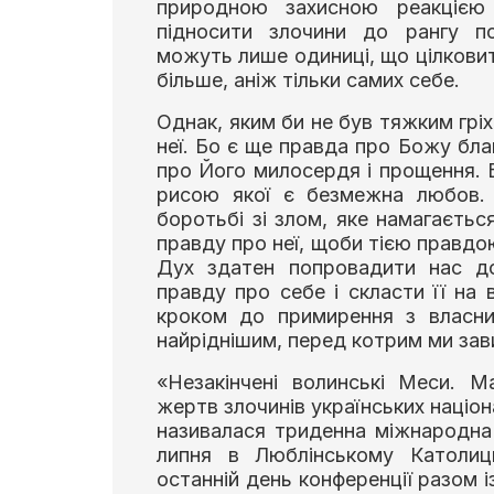
природною захисною реакцією
підносити злочини до рангу по
можуть лише одиниці, що цілковит
більше, аніж тільки самих себе.
Однак, яким би не був тяжким гріх
неї. Бо є ще правда про Божу благ
про Його милосердя і прощення. 
рисою якої є безмежна любов. 
боротьбі зі злом, яке намагаєть
правду про неї, щоби тією правд
Дух здатен попровадити нас до
правду про себе і скласти її на
кроком до примирення з власни
найріднішим, перед котрим ми зав
«Незакінчені волинські Меси. М
жертв злочинів українських націона
називалася триденна міжнародна 
липня в Люблінському Католиць
останній день конференції разом 