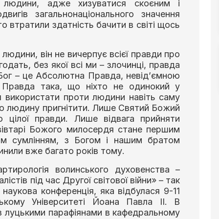
 людини, адже хизуватися скоєним і
двигів загальнонаціонального значення
о втратили здатність бачити в світі щось
 людини, він не вичерпує всієї правди про
одать, без якої всі ми – злочинці, правда
Бог – це Абсолютна Правда, невід’ємною
Правда така, що ніхто не одинокий у
ся використати проти людини навіть саму
ою людину пригнітити. Лише Святий Божий
 цілої правди. Лише відвага прийняти
 вівтарі Божого милосердя стане першим
м сумлінням, з Богом і нашим братом
инили вже багато років тому.
артирологія волинського духовенства –
лістів під час Другої світової війни» – так
наукова конференція, яка відбулася 9-11
кому Університеті Йоана Павла ІІ. В
із луцькими парафіянами в кафедральному