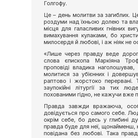
Голгофу.
Це – день молитви за загиблих. Це
роздуми над їхньою долею та вла
місця для галасливих гнівних виг
вимахування кулаками, бо христ
милосердя й любові, і аж ніяк не о
«Лише через правду веде дорог
слова єпископа Маркіяна Троф
проповіді владика наголошував
молитися за убієнних і довершув
раптово і жорстоко перервані.
заупокійні літургії за тих лю
похованими гідно, не кажучи вже 
Правда завжди вражаюча, особ
довідується про самого себе. Люд
окрім себе, бо десь у глибині ду
правда буде для неї, щонайменш, 
повідана без любові. Така прав