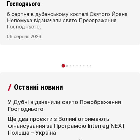
фінансування за Програмою Interreg NEXT
Польща – Україна
Два проєкти з Волинської області стали
переможцями першого конкурсу Фонду малих
проєктів Програми Interreg NEXT Польща–
Україна 2021–2027 та отримають фінансування
для реалізації у 2026–2027 рр.
06 серпня 2026
Останні новини
У Дубні відзначили свято Преображення
Господнього
Ще два проєкти з Волині отримають
фінансування за Програмою Interreg NEXT
Польща – Україна