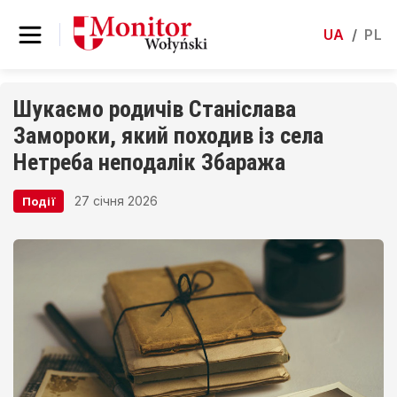
UA
/
PL
Шукаємо родичів Станіслава
Замороки, який походив із села
Нетреба неподалік Збаража
27 січня 2026
Події