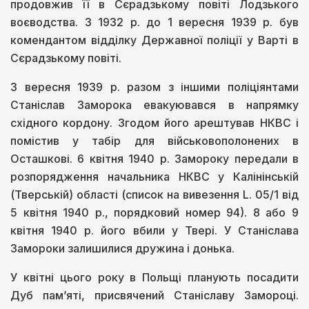
продовжив її в Сєрадзькому повіті Лодзького
воєводства. З 1932 р. до 1 вересня 1939 р. був
комендантом відділку Державної поліції у Варті в
Сєрадзькому повіті.
3 вересня 1939 р. разом з іншими поліціянтами
Станіслав Заморока евакуювався в напрямку
східного кордону. Згодом його арештував НКВС і
помістив у табір для військовополонених в
Осташкові. 6 квітня 1940 р. Замороку передали в
розпорядження начальника НКВС у Калінінській
(Тверській) області (список на вивезення L. 05/1 від
5 квітня 1940 р., порядковий номер 94). 8 або 9
квітня 1940 р. його вбили у Твері. У Станіслава
Замороки залишилися дружина і донька.
У квітні цього року в Польщі планують посадити
Дуб пам’яті, присвячений Станіславу Замороці.