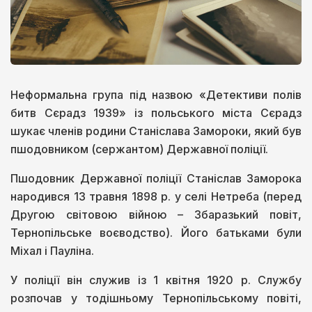
Неформальна група під назвою «Детективи полів
битв Сєрадз 1939» із польського міста Сєрадз
шукає членів родини Станіслава Замороки, який був
пшодовником (сержантом) Державної поліції.
Пшодовник Державної поліції Станіслав Заморока
народився 13 травня 1898 р. у селі Нетреба (перед
Другою світовою війною – Збаразький повіт,
Тернопільське воєводство). Його батьками були
Міхал і Пауліна.
У поліції він служив із 1 квітня 1920 р. Службу
розпочав у тодішньому Тернопільському повіті,