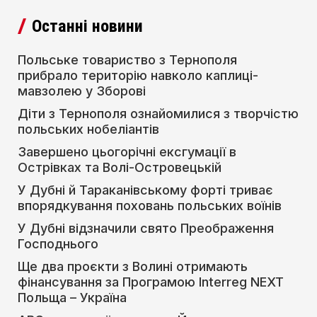
Останні новини
Польське товариство з Тернополя
прибрало територію навколо каплиці-
мавзолею у Зборові
Діти з Тернополя ознайомилися з творчістю
польських нобеліантів
Завершено цьогорічні ексгумації в
Острівках та Волі-Островецькій
У Дубні й Тараканівському форті триває
впорядкування поховань польських воїнів
У Дубні відзначили свято Преображення
Господнього
Ще два проєкти з Волині отримають
фінансування за Програмою Interreg NEXT
Польща – Україна