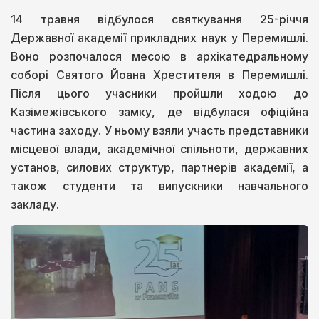
14 травня відбулося святкування 25-річчя
Державної академії прикладних наук у Перемишлі.
Воно розпочалося месою в архікатедральному
соборі Святого Йоана Хрестителя в Перемишлі.
Після цього учасники пройшли ходою до
Казімежівського замку, де відбулася офіційна
частина заходу. У ньому взяли участь представники
місцевої влади, академічної спільноти, державних
установ, силових структур, партнерів академії, а
також студенти та випускники навчального
закладу.