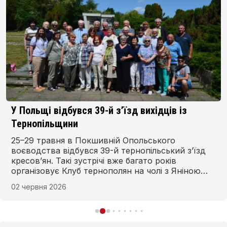
У Польщі відбувся 39-й з’їзд вихідців із
Тернопільщини
25–29 травня в Покшивній Опольського
воєводства відбувся 39-й тернопільський з’їзд
кресов’ян. Такі зустрічі вже багато років
організовує Клуб тернополян на чолі з Яніною
Стадник.
02 червня 2026