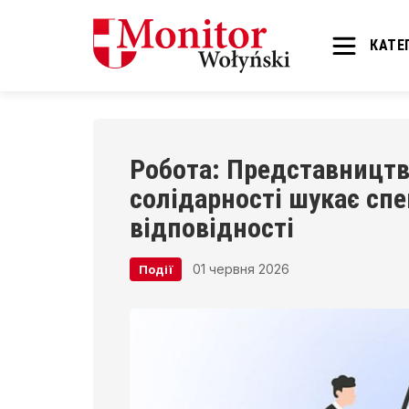
КАТЕГ
Робота: Представницт
солідарності шукає спе
відповідності
01 червня 2026
Події