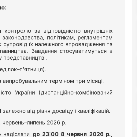
ію:
я контролю за відповідністю внутрішніх
 законодавства, політикам, регламентам
ож супровід їх належного впровадження та
ставництва. Завдання стосуватимуться в
у представництві.
еділок–п’ятниця).
з випробувальним терміном три місяці.
сто України (дистанційно-комбінований
залежно від рівня досвіду і кваліфікацій.
: червень–липень 2026 р.
о надіслати
до 23:00 8 червня 2026 р.,