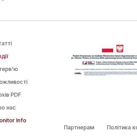
татті
дії
нтерв'ю
ожливості
рхів PDF
ро нас
nitor Info
Партнерам
Політика к