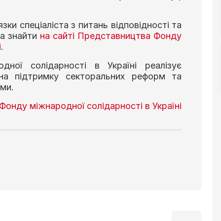
ки спеціаліста з питань відповідності та
на знайти
на сайті Представництва Фонду
і
.
ної солідарності в Україні реалізує
і на підтримку секторальних реформ та
ми.
онду міжнародної солідарності в Україні