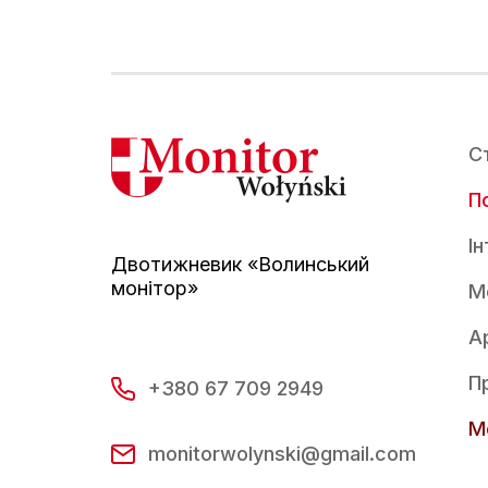
С
По
І
Двотижневик «Волинський
монітор»
М
А
П
+380 67 709 2949
Mo
monitorwolynski@gmail.com