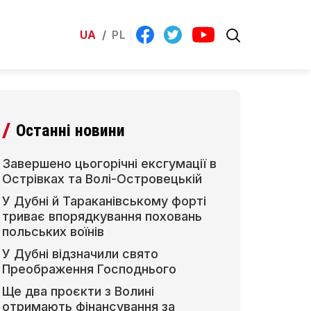
UA
/
PL
Останні новини
Завершено цьогорічні ексгумації в
Острівках та Волі-Островецькій
У Дубні й Тараканівському форті
триває впорядкування поховань
польських воїнів
У Дубні відзначили свято
Преображення Господнього
Ще два проєкти з Волині
отримають фінансування за