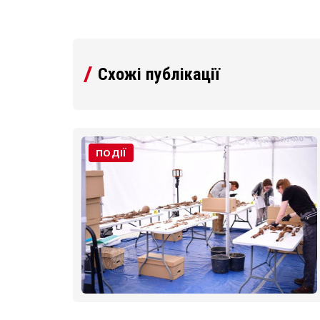
Схожі публікації
ПОДІЇ
а Волі-
ривали
ень
йшли
тській
ьному
ки 48