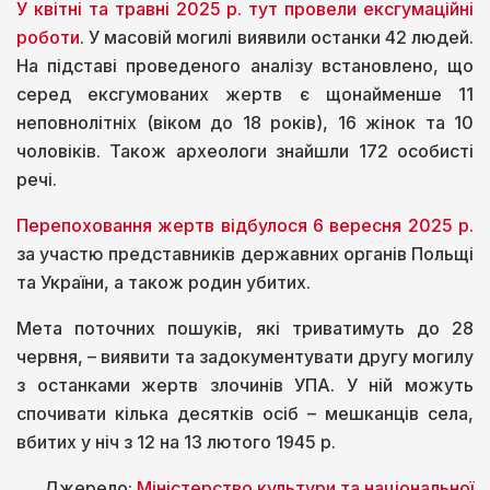
У квітні та травні 2025 р. тут провели ексгумаційні
роботи
. У масовій могилі виявили останки 42 людей.
На підставі проведеного аналізу встановлено, що
серед ексгумованих жертв є щонайменше 11
неповнолітніх (віком до 18 років), 16 жінок та 10
чоловіків. Також археологи знайшли 172 особисті
речі.
Перепоховання жертв відбулося 6 вересня 2025 р.
за участю представників державних органів Польщі
та України, а також родин убитих.
Мета поточних пошуків, які триватимуть до 28
червня, – виявити та задокументувати другу могилу
з останками жертв злочинів УПА. У ній можуть
спочивати кілька десятків осіб – мешканців села,
вбитих у ніч з 12 на 13 лютого 1945 р.
Джерело:
Міністерство культури та національної