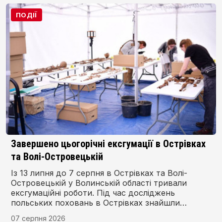
ПОДІЇ
У Дубні й Тараканівському форті триває
впорядкування поховань польських воїнів
Члени Дубенського товариства польської
культури проводять масштабні роботи із
прибирання території біля пам’ятників польським
воїнам на цвинтарі на вулиці Мирогощанській у
Дубні та в Тараканівському форті.
07 серпня 2026