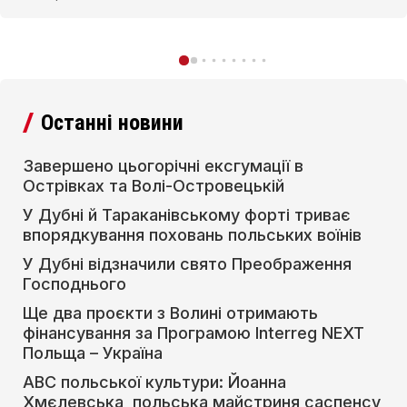
Останні новини
Завершено цьогорічні ексгумації в
Острівках та Волі-Островецькій
У Дубні й Тараканівському форті триває
впорядкування поховань польських воїнів
У Дубні відзначили свято Преображення
Господнього
Ще два проєкти з Волині отримають
фінансування за Програмою Interreg NEXT
Польща – Україна
АВС польської культури: Йоанна
Хмєлевська, польська майстриня саспенсу