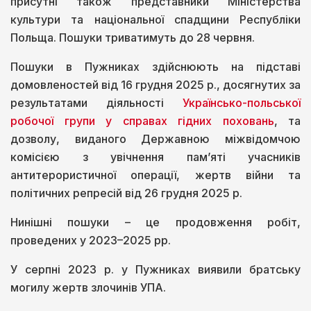
присутні також представники Міністерства
культури та національної спадщини Республіки
Польща. Пошуки триватимуть до 28 червня.
Пошуки в Пужниках здійснюють на підставі
домовленостей від 16 грудня 2025 р., досягнутих за
результатами діяльності
Українсько-польської
робочої групи у справах гідних поховань
, та
дозволу, виданого Державною міжвідомчою
комісією з увічнення пам’яті учасників
антитерористичної операції, жертв війни та
політичних репресій від 26 грудня 2025 р.
Нинішні пошуки – це продовження робіт,
проведених у 2023–2025 рр.
У серпні 2023 р. у Пужниках виявили братську
могилу жертв злочинів УПА.