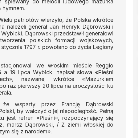
en śpiewany do melodii ludowego mazurka
im hymnem.
. Wielu patriotów wierzyło, że Polska wkrótce
a należeli generał Jan Henryk Dąbrowski i
zef Wybicki. Dąbrowski przedstawił generałowi
tworzenia polskich formacji wojskowych,
9 stycznia 1797 r. powołano do życia Legiony
i stacjonowali we włoskim mieście Reggio
16 a 19 lipca Wybicki napisał słowa «Pieśni
ech», nazwanej wkrótce «Mazurkiem
 raz pierwszy 20 lipca na uroczystości ku
rała.
 że wsparty przez Francję Dąbrowski
lski, by walczyć o jej niepodległość. Pełną
 jest refren «Pieśni», rozpoczynający się
 marsz Dąbrowski, / Z ziemi włoskiej do
czym się z narodem».