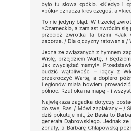
było tu słowa «póki». «Kiedy» i «
«póki» oznacza kres czegoś, a «kied
To nie jedyny błąd. W trzeciej zwr
«Czarnecki», a zamiast «wrócim się
przecież zwrotka ta brzmi «Jak
zaborze, / Dla ojczyzny ratowania /
Jedna ze związanych z hymnem zaga
Wisłę, przejdziem Wartę, / Będziem
Jak zwyciężać mamy!». Przedstawi
budzić wątpliwości – idący z Wło
przekroczyć Wartę, a dopiero późn
Legionów miała bowiem prowadzić 
północ. Rzut oka na mapę – i wszyst
Największa zagadka dotyczy postaci
do swej Basi / Mówi zapłakany – / Sł
dziś pokutuje mit, że Basia to Bar
generała Dąbrowskiego. Jednak ze ź
żonaty, a Barbarę Chłapowską pozn