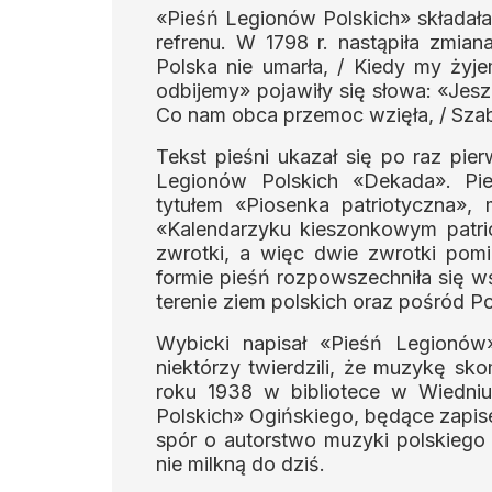
«Pieśń Legionów Polskich» składała
refrenu. W 1798 r. nastąpiła zmia
Polska nie umarła, / Kiedy my żyj
odbijemy» pojawiły się słowa: «Jesz
Co nam obca przemoc wzięła, / Sza
Tekst pieśni ukazał się po raz pie
Legionów Polskich «Dekada». Pie
tytułem «Piosenka patriotyczna»,
«Kalendarzyku kieszonkowym patrio
zwrotki, a więc dwie zwrotki pomin
formie pieśń rozpowszechniła się w
terenie ziem polskich oraz pośród P
Wybicki napisał «Pieśń Legionów
niektórzy twierdzili, że muzykę sk
roku 1938 w bibliotece w Wiedni
Polskich» Ogińskiego, będące zapis
spór o autorstwo muzyki polskiego 
nie milkną do dziś.