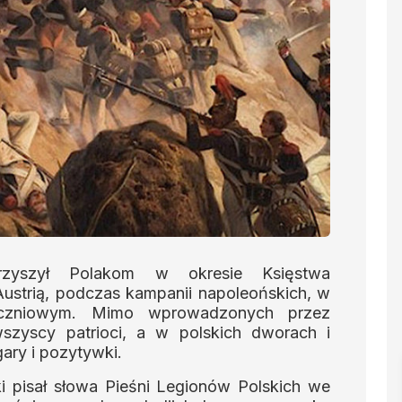
rzyszył Polakom w okresie Księstwa
ustrią, podczas kampanii napoleońskich, w
yczniowym. Mimo wprowadzonych przez
zyscy patrioci, a w polskich dworach i
ary i pozytywki.
i pisał słowa Pieśni Legionów Polskich we