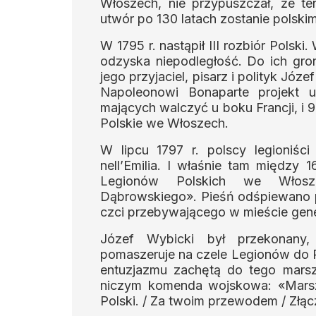
Włoszech, nie przypuszczał, że t
utwór po 130 latach zostanie polsk
W 1795 r. nastąpił III rozbiór Polski
odzyska niepodległość. Do ich gron
jego przyjaciel, pisarz i polityk Jó
Napoleonowi Bonaparte projekt u
mających walczyć u boku Francji, i 
Polskie we Włoszech.
W lipcu 1797 r. polscy legioniśc
nell’Emilia. I właśnie tam między 
Legionów Polskich we Włosz
Dąbrowskiego». Pieśń odśpiewano po
czci przebywającego w mieście gene
Józef Wybicki był przekonany,
pomaszeruje na czele Legionów do Po
entuzjazmu zachętą do tego marszu
niczym komenda wojskowa: «Marsz,
Polski. / Za twoim przewodem / Złą