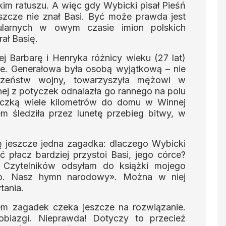
m ratuszu. A więc gdy Wybicki pisał Pieśń
szcze nie znał Basi. Być może prawda jest
ularnych w owym czasie imion polskich
ał Basię.
 Barbarę i Henryka różnicy wieku (27 lat)
e. Generałowa była osobą wyjątkową – nie
eczeństw wojny, towarzyszyła mężowi w
nej z potyczek odnalazła go rannego na polu
yczką wiele kilometrów do domu w Winnej
m śledziła przez lunetę przebieg bitwy, w
 jeszcze jedna zagadka: dlaczego Wybicki
ć płacz bardziej przystoi Basi, jego córce?
 Czytelników odsyłam do książki mojego
go. Nasz hymn narodowy». Można w niej
tania.
m zagadek czeka jeszcze na rozwiązanie.
biazgi. Nieprawda! Dotyczy to przecież