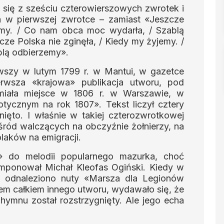
 się z sześciu czterowierszowych zwrotek i
na w pierwszej zwrotce – zamiast «Jeszcze
emy. / Co nam obca moc wydarła, / Szablą
cze Polska nie zginęła, / Kiedy my żyjemy. /
blą odbierzemy».
rwszy w lutym 1799 r. w Mantui, w gazetce
rwsza «krajowa» publikacja utworu, pod
 miała miejsce w 1806 r. w Warszawie, w
tycznym na rok 1807». Tekst liczył cztery
ięto. I właśnie w takiej czterozwrotkowej
śród walczących na obczyźnie żołnierzy, na
olaków na emigracji.
» do melodii popularnego mazurka, choć
omponował Michał Kleofas Ogiński. Kiedy w
u odnaleziono nuty «Marsza dla Legionów
em całkiem innego utworu, wydawało się, że
hymnu został rozstrzygnięty. Ale jego echa