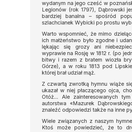
wydanym na jego cześć w poznański
Legionów (rok 1797), Dąbrowski je
bardziej banalna – spośród pop
szlachcianek Wybicki po prostu wybr
Warto wspomnieć, że mimo dzielącej
ich małżeństwo było zgodne i udan
lękając się grozy ani niebezpi
wyprawie na Rosję w 1812 r. (po jed
bitwy i razem z bratem wiozła br
Górze), a w roku 1813 pod Lipskie
której brał udział mąż.
Z czwartą zwrotką hymnu wiąże się
ukazał w niej płaczącego ojca, cho
Otóż… Ale zainteresowanych tym
autorstwa «Mazurek Dąbrowskie
znaleźć odpowiedzi także na inne py
Wiele związanych z naszym hymne
Ktoś może powiedzieć, że to dro