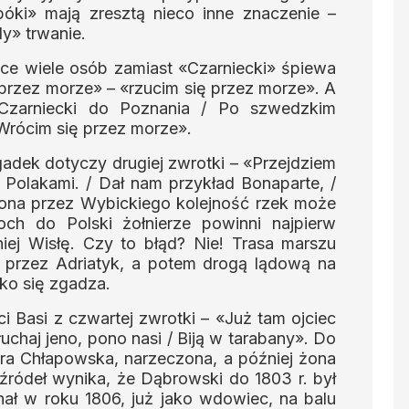
póki» mają zresztą nieco inne znaczenie –
y» trwanie.
otce wiele osób zamiast «Czarniecki» śpiewa
 przez morze» – «rzucim się przez morze». A
 Czarniecki do Poznania / Po szwedzkim
 Wrócim się przez morze».
dek dotyczy drugiej zwrotki – «Przejdziem
 Polakami. / Dał nam przykład Bonaparte, /
ona przez Wybickiego kolejność rzek może
ch do Polski żołnierze powinni najpierw
iej Wisłę. Czy to błąd? Nie! Trasa marszu
przez Adriatyk, a potem drogą lądową na
ko się zgadza.
 Basi z czwartej zwrotki – «Już tam ojciec
uchaj jeno, pono nasi / Biją w tarabany». Do
bara Chłapowska, narzeczona, a później żona
ródeł wynika, że Dąbrowski do 1803 r. był
ał w roku 1806, już jako wdowiec, na balu