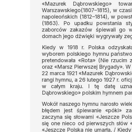
«Mazurek Dąbrowskiego» towa
Warszawskiego(1807–1815), w czasie
napoleońskich (1812–1814), w pows
(1863). Po upadku powstania s
zaborców zakazów śpiewali go ws
domach jego dźwięki wygrywały zeg
Kiedy w 1918 r. Polska odzyskała
wyborem polskiego hymnu państw
pretendowała «Rota» (Nie rzucim z
oraz «Marsz Pierwszej Brygady». W
22 marca 1921 «Mazurek Dąbrowskie
rangi hymnu, a 26 lutego 1927 r. of
w całym kraju. I tę datę uzna
Dąbrowskiego» polskim hymnem p
Wokół naszego hymnu narosło wiel
błędem jest śpiewanie «póki» z
zaczyna się słowami «Jeszcze Polsk
się one nieco od pierwszych słów 
«Jeszcze Polska nie umarła, / Kied