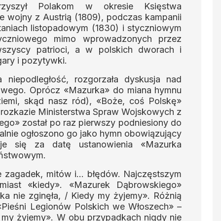
rzyszył Polakom w okresie Księstwa
 wojny z Austrią (1809), podczas kampanii
taniach listopadowym (1830) i styczniowym
tyczniowego mimo wprowadzonych przez
zyscy patrioci, a w polskich dworach i
ary i pozytywki.
 niepodległość, rozgorzała dyskusja nad
owego. Oprócz «Mazurka» do miana hymnu
iemi, skąd nasz ród), «Boże, coś Polskę»
 rozkazie Ministerstwa Spraw Wojskowych z
go» został po raz pierwszy podniesiony do
icjalnie ogłoszono go jako hymn obowiązujący
je się za datę ustanowienia «Mazurka
aństwowym.
e zagadek, mitów i… błędów. Najczęstszym
amiast «kiedy». «Mazurek Dąbrowskiego»
a nie zginęła, / Kiedy my żyjemy». Różnią
«Pieśni Legionów Polskich we Włoszech» –
y my żyjemy». W obu przypadkach nigdy nie