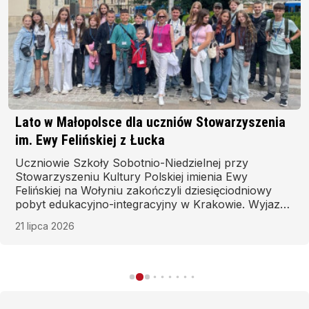
Lato w Małopolsce dla uczniów Stowarzyszenia
im. Ewy Felińskiej z Łucka
Uczniowie Szkoły Sobotnio-Niedzielnej przy
Stowarzyszeniu Kultury Polskiej imienia Ewy
Felińskiej na Wołyniu zakończyli dziesięciodniowy
pobyt edukacyjno-integracyjny w Krakowie. Wyjazd
odbył się w ramach XXIV edycji akcji Stowarzyszenia
21 lipca 2026
Gmin i Powiatów Małopolski «Podarujmy Lato
Dzieciom ze Wschodu».