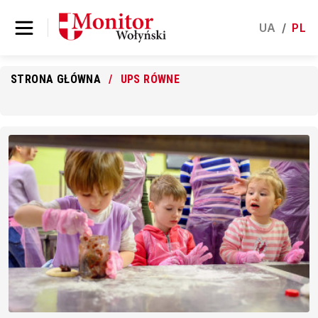
UA
/
PL
STRONA GŁÓWNA
UPS RÓWNE