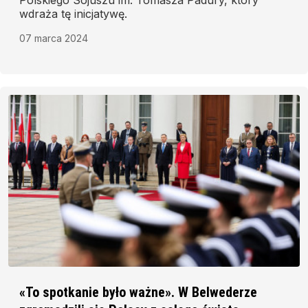
Polskiego Sojuszu im. Tomasza Padury, który
wdraża tę inicjatywę.
07 marca 2024
«To spotkanie było ważne». W Belwederze