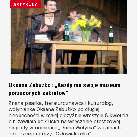
ARTYKUŁY
Oksana Zabużko : „Każdy ma swoje muzeum
porzuconych sekretów”
Znana pisarka, literaturoznawca i kulturolog,
wołynianka Oksana Zabużko po długiej
nieobecności w małej ojczyźnie wreszcie 8 kwietnia
b.r. zawitała do Łucka na wręczenie prestiżowej
nagrody w nominacji „Duma Wołynia” w ramach
corocznej imprezy „Człowiek roku”.