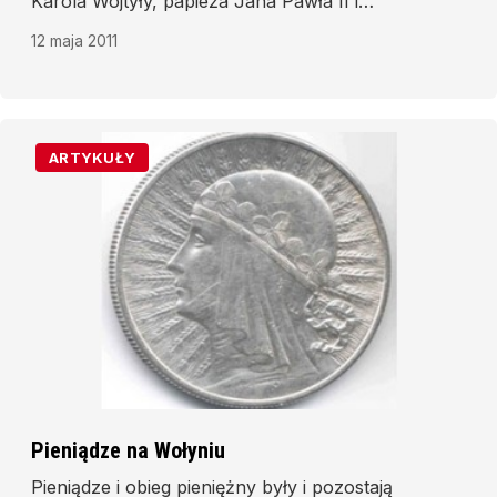
Karola Wojtyły, papieża Jana Pawła II i
podziękować Mu za łaskę dojrzewania dzięki
12 maja 2011
Niemu do pełni chrześcijaństwa.
ARTYKUŁY
Pieniądze na Wołyniu
Pieniądze i obieg pieniężny były i pozostają