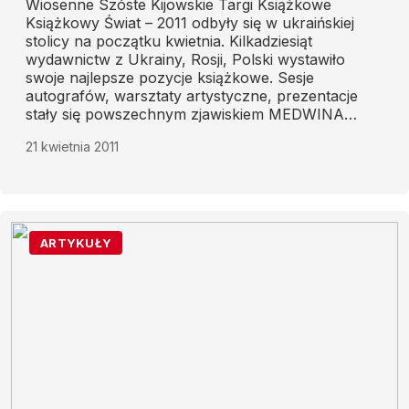
Wiosenne Szóste Kijowskie Targi Książkowe
Książkowy Świat – 2011 odbyły się w ukraińskiej
stolicy na początku kwietnia. Kilkadziesiąt
wydawnictw z Ukrainy, Rosji, Polski wystawiło
swoje najlepsze pozycje książkowe. Sesje
autografów, warsztaty artystyczne, prezentacje
stały się powszechnym zjawiskiem MEDWINA
(corocznej wystawy książek w stolicy odbywającej
21 kwietnia 2011
się wiosną i jesienią już wiele lat z rzędu – WJ).
Szczególną popularnością cieszyły się spotkania z
czytelnikami takich pisarzy ukraińskich, jak Jurij
Wynnyczuk, Łesia Taniuka oraz amerykańskich
mistrzów słowa Williama Paula Younga i Dawida
Bakera. Dyrektor wydawnictwa Twerdynia z Łucka
ARTYKUŁY
Mykoła Martyniuk, który również uczestniczył w
targach książkowych, opowiedział czytelnikom
«MW» o wynikach targów.