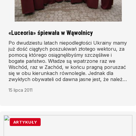
«Luceoria» śpiewała w Wąwolnicy
Po dwudziestu latach niepodległości Ukrainy mamy
już dość ciągłych poszukiwań złotego wektoru, za
pomocą którego osiągnęlibyśmy szczęśliwe i
bogate państwo. Władze są wpatrzone raz we
Wschód, raz w Zachód, w końcu pragną poruszać
się w obu kierunkach równolegle. Jednak dla
zwykłych obywateli od dawna jasne jest, że należy
wzorować się na tych, którzy żyją lepiej. Nie
15 lipca 2011
bierzmy za wzór takich metropolii, jak Warszawa,
Praga czy Budapeszt. Spójrzmy na życie zwykłych
Polaków z polskiej prowincji. Proszę mi wierzyć,
otrzymamy odpowiedź, dokąd iść.
ARTYKUŁY