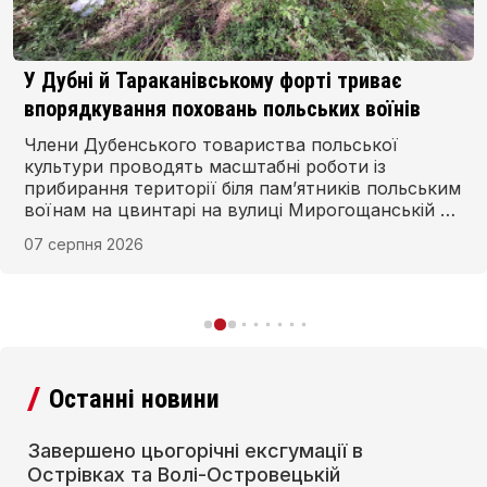
У Дубні й Тараканівському форті триває
впорядкування поховань польських воїнів
Члени Дубенського товариства польської
культури проводять масштабні роботи із
прибирання території біля пам’ятників польським
воїнам на цвинтарі на вулиці Мирогощанській у
Дубні та в Тараканівському форті.
07 серпня 2026
Останні новини
Завершено цьогорічні ексгумації в
Острівках та Волі-Островецькій