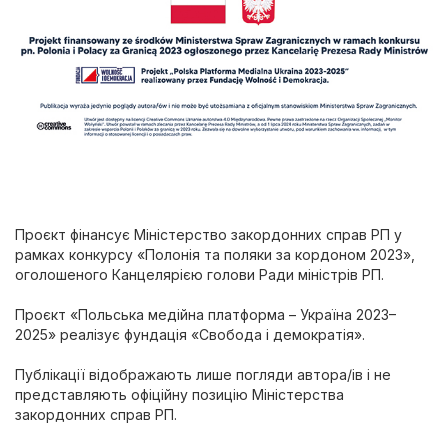
Проєкт фінансує Міністерство закордонних справ РП у
рамках конкурсу «Полонія та поляки за кордоном 2023»,
оголошеного Канцелярією голови Ради міністрів РП.
Проєкт «Польська медійна платформа – Україна 2023–
2025» реалізує фундація «Свобода і демократія».
Публікації відображають лише погляди автора/ів і не
представляють офіційну позицію Міністерства
закордонних справ РП.