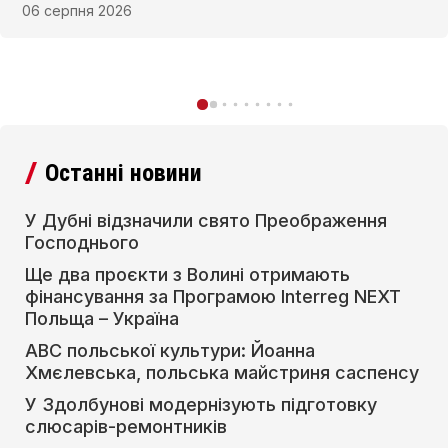
проєктів Програми Interreg NEXT Польща–
Україна 2021–2027 та отримають фінансування
для реалізації у 2026–2027 рр.
06 серпня 2026
Останні новини
У Дубні відзначили свято Преображення
Господнього
Ще два проєкти з Волині отримають
фінансування за Програмою Interreg NEXT
Польща – Україна
АВС польської культури: Йоанна
Хмєлевська, польська майстриня саспенсу
У Здолбунові модернізують підготовку
слюсарів-ремонтників