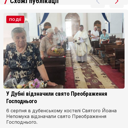
Схожі публікації
ПОДІЇ
Ще два проєкти з Волині отримають
фінансування за Програмою Interreg NEXT
Польща – Україна
Два проєкти з Волинської області стали
переможцями першого конкурсу Фонду малих