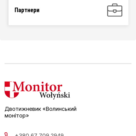
Партнери
Двотижневик «Волинський
монітор»
+380 67 709 2949