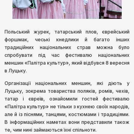
Польський журек, татарський плов, єврейський
форшмак, чеські кнедлики й багато інших
традиційних національних страв можна було
спробувати під час фестивалю національних
меншин «Палітра культур», який відбувся 8 вересня
в Луцьку.
Організації національних меншин, які діють у
Луцьку, зокрема товариства поляків, ромів, чехів,
татар і євреїв, ознайомили гостей фестивалю
«Палітра культур» не тільки з кухнею своїх народів,
але й із піснями, танцями, костюмами і традиціями.
В інформаційних наметах вони представили також
те, чим нині займаються їхні спільноти.