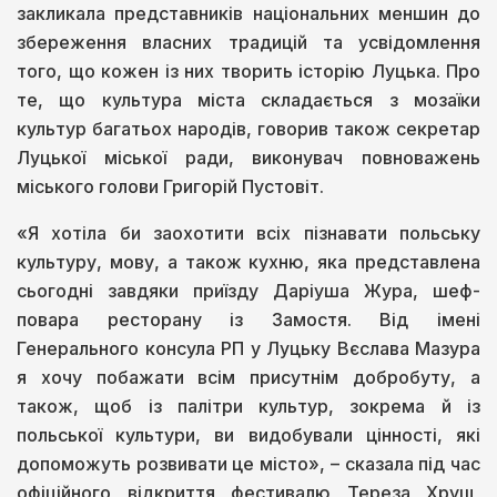
закликала представників національних меншин до
збереження власних традицій та усвідомлення
того, що кожен із них творить історію Луцька. Про
те, що культура міста складається з мозаїки
культур багатьох народів, говорив також секретар
Луцької міської ради, виконувач повноважень
міського голови Григорій Пустовіт.
«Я хотіла би заохотити всіх пізнавати польську
культуру, мову, а також кухню, яка представлена
сьогодні завдяки приїзду Даріуша Жура, шеф-
повара ресторану із Замостя. Від імені
Генерального консула РП у Луцьку Вєслава Мазура
я хочу побажати всім присутнім добробуту, а
також, щоб із палітри культур, зокрема й із
польської культури, ви видобували цінності, які
допоможуть розвивати це місто», – сказала під час
офіційного відкриття фестивалю Тереза Хрущ,