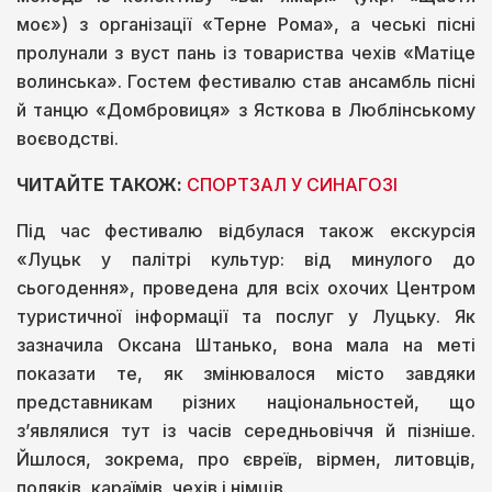
моє») з організації «Терне Рома», а чеські пісні
пролунали з вуст пань із товариства чехів «Матіце
волинська». Гостем фестивалю став ансамбль пісні
й танцю «Домбровиця» з Ясткова в Люблінському
воєводстві.
ЧИТАЙТЕ ТАКОЖ:
СПОРТЗАЛ У СИНАГОЗІ
Під час фестивалю відбулася також екскурсія
«Луцьк у палітрі культур: від минулого до
сьогодення», проведена для всіх охочих Центром
туристичної інформації та послуг у Луцьку. Як
зазначила Оксана Штанько, вона мала на меті
показати те, як змінювалося місто завдяки
представникам різних національностей, що
зʼявлялися тут із часів середньовіччя й пізніше.
Йшлося, зокрема, про євреїв, вірмен, литовців,
поляків, караїмів, чехів і німців.