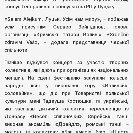
консул Генерального консульства РП у Луцьку.
«Selam Alejkum, Луцьк. Усім нам миру», – побажав
усім присутнім Сервер Зейнідінов, голова
організації «Кримські татари Волині». «Srdečně
zdravíм Váš», – додала представниця чеської
спільноти.
Пізніше відбувся концерт за участю творчих
колективів, які діють при організаціях національних
меншин. На сцені фестивалю залунали польські
народні пісні у виконанні хору «Волинські
соловейки», що діє при Товаристві польської
культури імені Тадеуша Костюшка, та українські,
які заспівав дитячий колектив переселенців із
Донбасу «Веселі співаночки». Єврейські танці
виконав ансамбль «Дрейдл», ромські танці –
молодь із колективу «Баг ямарі» (укр. «Щастя