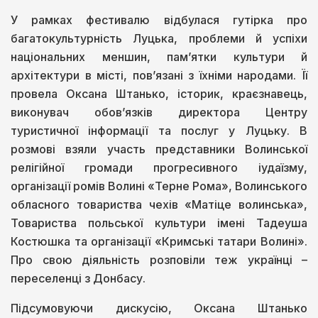
У рамках фестивалю відбулася гутірка про
багатокультурність Луцька, проблеми й успіхи
національних меншин, пам’ятки культури й
архітектури в місті, пов’язані з їхніми народами. Її
провела Оксана Штанько, історик, краєзнавець,
виконувач обов’язків директора Центру
туристичної інформації та послуг у Луцьку. В
розмові взяли участь представники Волинської
релігійної громади прогресивного іудаїзму,
організації ромів Волині «Терне Рома», Волинського
обласного товариства чехів «Матіце волинська»,
Товариства польської культури імені Тадеуша
Костюшка та організації «Кримські татари Волині».
Про свою діяльність розповіли теж українці –
переселенці з Донбасу.
Підсумовуючи дискусію, Оксана Штанько