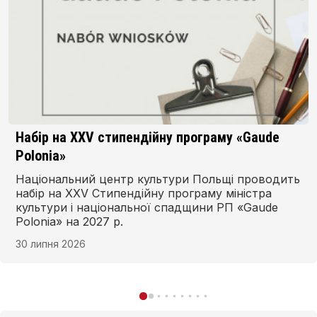
Завершується набір на програму «Андерс
NAWA» на бакалаврські та єдині магістерські
програми
Стипендійна програма для Полонії імені генерала
Владислава Андерса («Anders NAWA») – це шанс
для молоді польського походження розпочати
навчання в Польщі на бакалаврських та єдиних
магістерських програмах, вдосконалити знання
01 липня 2026
польської мови та отримати диплом у
польському закладі вищої освіти.