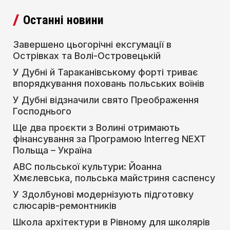
Останні новини
Завершено цьогорічні ексгумації в
Острівках та Волі-Островецькій
У Дубні й Тараканівському форті триває
впорядкування поховань польських воїнів
У Дубні відзначили свято Преображення
Господнього
Ще два проєкти з Волині отримають
фінансування за Програмою Interreg NEXT
Польща – Україна
АВС польської культури: Йоанна
Хмєлевська, польська майстриня саспенсу
У Здолбунові модернізують підготовку
слюсарів-ремонтників
Школа архітектури в Рівному для школярів