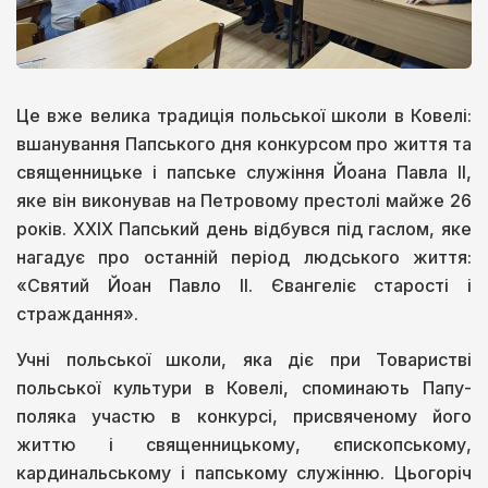
Це вже велика традиція польської школи в Ковелі:
вшанування Папського дня конкурсом про життя та
священницьке і папське служіння Йоана Павла ІІ,
яке він виконував на Петровому престолі майже 26
років. ХХІХ Папський день відбувся під гаслом, яке
нагадує про останній період людського життя:
«Святий Йоан Павло ІІ. Євангеліє старості і
страждання».
Учні польської школи, яка діє при Товаристві
польської культури в Ковелі, споминають Папу-
поляка участю в конкурсі, присвяченому його
життю і священницькому, єпископському,
кардинальському і папському служінню. Цьогоріч