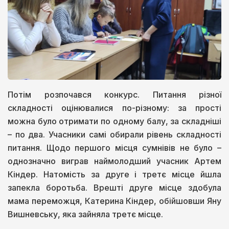
Потім розпочався конкурс. Питання різної
складності оцінювалися по-різному: за прості
можна було отримати по одному балу, за складніші
– по два. Учасники самі обирали рівень складності
питання. Щодо першого місця сумнівів не було –
однозначно виграв наймолодший учасник Артем
Кіндер. Натомість за друге і третє місце йшла
запекла боротьба. Врешті друге місце здобула
мама переможця, Катерина Кіндер, обійшовши Яну
Вишневську, яка зайняла третє місце.