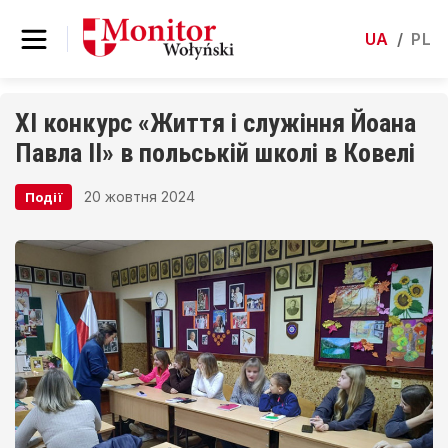
UA
/
PL
XI конкурс «Життя і служіння Йоана
Павла ІІ» в польській школі в Ковелі
20 жовтня 2024
Події