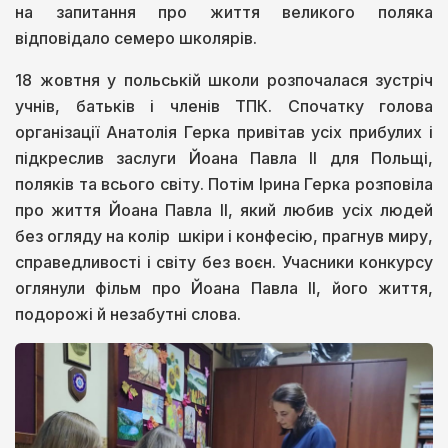
на запитання про життя великого поляка
відповідало семеро школярів.
18 жовтня у польській школи розпочалася зустріч
учнів, батьків і членів ТПК. Спочатку голова
організації Анатолія Герка привітав усіх прибулих і
підкреслив заслуги Йоана Павла ІІ для Польщі,
поляків та всього світу. Потім Ірина Герка розповіла
про життя Йоана Павла ІІ, який любив усіх людей
без огляду на колір шкіри і конфесію, прагнув миру,
справедливості і світу без воєн. Учасники конкурсу
оглянули фільм про Йоана Павла ІІ, його життя,
подорожі й незабутні слова.