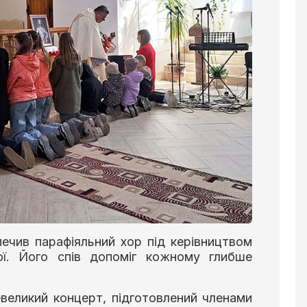
печив парафіяльний хор під керівництвом
ої. Його спів допоміг кожному глибше
великий концерт, підготовлений членами