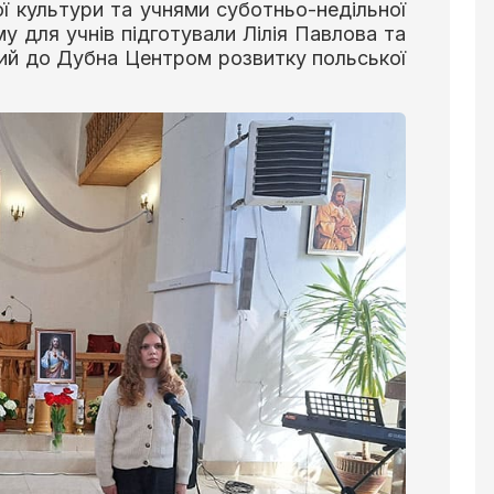
ї культури та учнями суботньо-недільної
у для учнів підготували Лілія Павлова та
ий до Дубна Центром розвитку польської