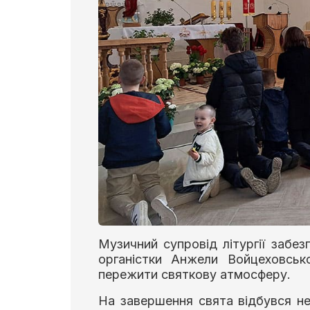
Музичний супровід літургії забез
органістки Анжели Войцеховськ
пережити святкову атмосферу.
На завершення свята відбувся не