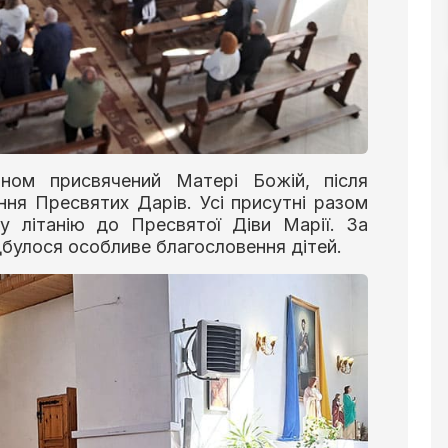
ном присвячений Матері Божій, після
ння Пресвятих Дарів. Усі присутні разом
у літанію до Пресвятої Діви Марії. За
дбулося особливе благословення дітей.