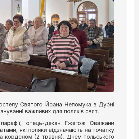
костелу Святого Йоана Непомука в Дубні
ануванні важливих для поляків свят.
ь парафії, отець-декан Гжегож Оважани
атами, які поляки відзначають на початку
за кордоном (2 травня), Днем польського