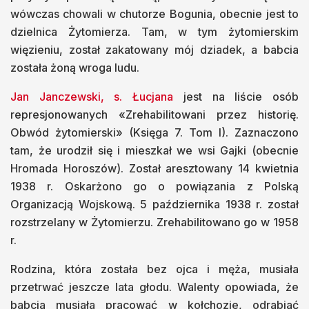
wówczas chowali w chutorze Bogunia, obecnie jest to
dzielnica Żytomierza. Tam, w tym żytomierskim
więzieniu, został zakatowany mój dziadek, a babcia
została żoną wroga ludu.
Jan Janczewski, s. Łucjana
jest na liście osób
represjonowanych «Zrehabilitowani przez historię.
Obwód żytomierski» (Księga 7. Tom I). Zaznaczono
tam, że urodził się i mieszkał we wsi Gajki (obecnie
Hromada Horoszów). Został aresztowany 14 kwietnia
1938 r. Oskarżono go o powiązania z Polską
Organizacją Wojskową. 5 października 1938 r. został
rozstrzelany w Żytomierzu. Zrehabilitowano go w 1958
r.
Rodzina, która została bez ojca i męża, musiała
przetrwać jeszcze lata głodu. Walenty opowiada, że
babcia musiała pracować w kołchozie, odrabiać