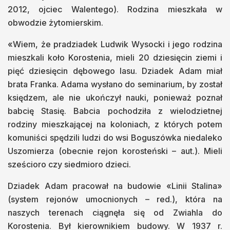
2012, ojciec Walentego). Rodzina mieszkała w
obwodzie żytomierskim.
«Wiem, że pradziadek Ludwik Wysocki i jego rodzina
mieszkali koło Korostenia, mieli 20 dziesięcin ziemi i
pięć dziesięcin dębowego lasu. Dziadek Adam miał
brata Franka. Adama wysłano do seminarium, by został
księdzem, ale nie ukończył nauki, ponieważ poznał
babcię Stasię. Babcia pochodziła z wielodzietnej
rodziny mieszkającej na koloniach, z których potem
komuniści spędzili ludzi do wsi Boguszówka niedaleko
Uszomierza (obecnie rejon korosteński – aut.). Mieli
sześcioro czy siedmioro dzieci.
Dziadek Adam pracował na budowie «Linii Stalina»
(system rejonów umocnionych – red.), która na
naszych terenach ciągnęła się od Zwiahla do
Korostenia. Był kierownikiem budowy. W 1937 r.