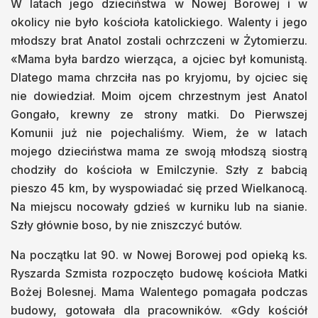
W latach jego dzieciństwa w Nowej Borowej i w
okolicy nie było kościoła katolickiego. Walenty i jego
młodszy brat Anatol zostali ochrzczeni w Żytomierzu.
«Mama była bardzo wierząca, a ojciec był komunistą.
Dlatego mama chrzciła nas po kryjomu, by ojciec się
nie dowiedział. Moim ojcem chrzestnym jest Anatol
Gongało, krewny ze strony matki. Do Pierwszej
Komunii już nie pojechaliśmy. Wiem, że w latach
mojego dzieciństwa mama ze swoją młodszą siostrą
chodziły do kościoła w Emilczynie. Szły z babcią
pieszo 45 km, by wyspowiadać się przed Wielkanocą.
Na miejscu nocowały gdzieś w kurniku lub na sianie.
Szły głównie boso, by nie zniszczyć butów.
Na początku lat 90. w Nowej Borowej pod opieką ks.
Ryszarda Szmista rozpoczęto budowę kościoła Matki
Bożej Bolesnej. Mama Walentego pomagała podczas
budowy, gotowała dla pracowników. «Gdy kościół