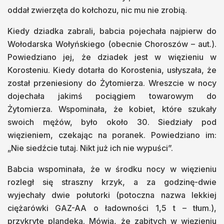
oddał zwierzęta do kołchozu, nic mu nie zrobią.
Kiedy dziadka zabrali, babcia pojechała najpierw do
Wołodarska Wołyńskiego (obecnie Choroszów – aut.).
Powiedziano jej, że dziadek jest w więzieniu w
Korosteniu. Kiedy dotarła do Korostenia, usłyszała, że
został przeniesiony do Żytomierza. Wreszcie w nocy
dojechała jakimś pociągiem towarowym do
Żytomierza. Wspominała, że kobiet, które szukały
swoich mężów, było około 30. Siedziały pod
więzieniem, czekając na poranek. Powiedziano im:
„Nie siedźcie tutaj. Nikt już ich nie wypuści”.
Babcia wspominała, że w środku nocy w więzieniu
rozległ się straszny krzyk, a za godzinę-dwie
wyjechały dwie połutorki (potoczna nazwa lekkiej
ciężarówki GAZ-AA o ładowności 1,5 t – tłum.),
przykryte plandeką. Mówią, że zabitych w więzieniu