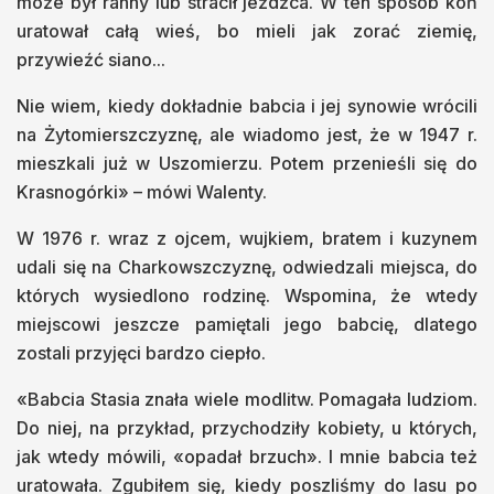
może był ranny lub stracił jeźdźca. W ten sposób koń
uratował całą wieś, bo mieli jak zorać ziemię,
przywieźć siano...
Nie wiem, kiedy dokładnie babcia i jej synowie wrócili
na Żytomierszczyznę, ale wiadomo jest, że w 1947 r.
mieszkali już w Uszomierzu. Potem przenieśli się do
Krasnogórki» – mówi Walenty.
W 1976 r. wraz z ojcem, wujkiem, bratem i kuzynem
udali się na Charkowszczyznę, odwiedzali miejsca, do
których wysiedlono rodzinę. Wspomina, że wtedy
miejscowi jeszcze pamiętali jego babcię, dlatego
zostali przyjęci bardzo ciepło.
«Babcia Stasia znała wiele modlitw. Pomagała ludziom.
Do niej, na przykład, przychodziły kobiety, u których,
jak wtedy mówili, «opadał brzuch». I mnie babcia też
uratowała. Zgubiłem się, kiedy poszliśmy do lasu po