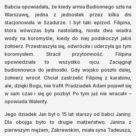
Babcia opowiadała, że kiedy armia Budionnego szła na
Warszawę, jedna z jednostek przez kilka dni
stacjonowała w Szadurze. I był taki epizod. Filipina,
która wówczas była nastolatką, niosła dwa wiadra
wody na koromyśle, kiedy do niej podskoczył jakiś
żołnierz. Przestraszyła się, odwróciła i uderzyła go tym
koromysłem. Stracił przytomność. Filipina
opowiedziała to wszystko ojcu. Zaciągnął
budionnowca do jednostki. Gdy wojsko poszło dalej,
żołnierz wrócił. Chciał zastrzelić Filipinę z karabinu,
ale, dzięki Bogu, nie trafił. Pradziadek Adam pojawił się
w sam czas i się go pozbył. Po tym już nie wracał» –
opowiada Walenty.
Jego dziadek Jan był o 15 lat starszy od babci Janiny.
Dla obojga było to drugie małżeństwo. Janina z
pierwszym mężem, Zakrewskim, miała syna Tadeusza,