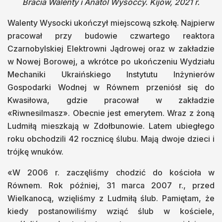
Bracia Walenty i Anatol Wysoccy. Kijów, 2021 r.
Walenty Wysocki ukończył miejscową szkołę. Najpierw
pracował przy budowie czwartego reaktora
Czarnobylskiej Elektrowni Jądrowej oraz w zakładzie
w Nowej Borowej, a wkrótce po ukończeniu Wydziału
Mechaniki Ukraińskiego Instytutu Inżynierów
Gospodarki Wodnej w Równem przeniósł się do
Kwasiłowa, gdzie pracował w zakładzie
«Riwnesilmasz». Obecnie jest emerytem. Wraz z żoną
Ludmiłą mieszkają w Zdołbunowie. Latem ubiegłego
roku obchodzili 42 rocznicę ślubu. Mają dwoje dzieci i
trójkę wnuków.
«W 2006 r. zaczęliśmy chodzić do kościoła w
Równem. Rok później, 31 marca 2007 r., przed
Wielkanocą, wzięliśmy z Ludmiłą ślub. Pamiętam, że
kiedy postanowiliśmy wziąć ślub w kościele,