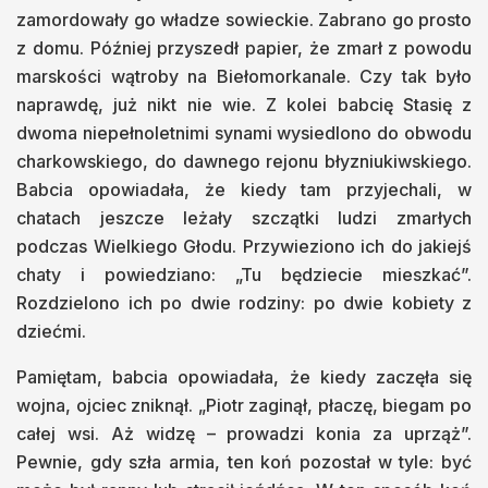
zamordowały go władze sowieckie. Zabrano go prosto
z domu. Później przyszedł papier, że zmarł z powodu
marskości wątroby na Biełomorkanale. Czy tak było
naprawdę, już nikt nie wie. Z kolei babcię Stasię z
dwoma niepełnoletnimi synami wysiedlono do obwodu
charkowskiego, do dawnego rejonu błyzniukiwskiego.
Babcia opowiadała, że kiedy tam przyjechali, w
chatach jeszcze leżały szczątki ludzi zmarłych
podczas Wielkiego Głodu. Przywieziono ich do jakiejś
chaty i powiedziano: „Tu będziecie mieszkać”.
Rozdzielono ich po dwie rodziny: po dwie kobiety z
dziećmi.
Pamiętam, babcia opowiadała, że kiedy zaczęła się
wojna, ojciec zniknął. „Piotr zaginął, płaczę, biegam po
całej wsi. Aż widzę – prowadzi konia za uprząż”.
Pewnie, gdy szła armia, ten koń pozostał w tyle: być