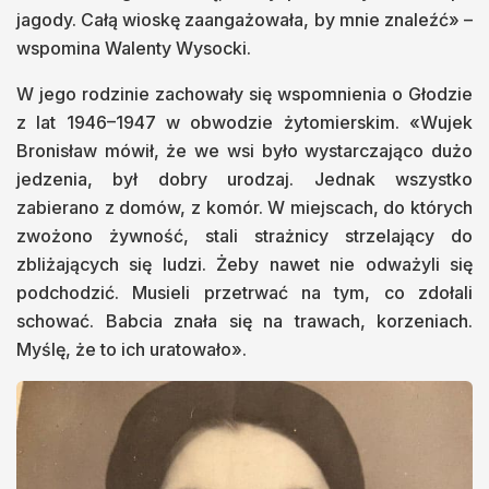
jagody. Całą wioskę zaangażowała, by mnie znaleźć» –
wspomina Walenty Wysocki.
W jego rodzinie zachowały się wspomnienia o Głodzie
z lat 1946–1947 w obwodzie żytomierskim. «Wujek
Bronisław mówił, że we wsi było wystarczająco dużo
jedzenia, był dobry urodzaj. Jednak wszystko
zabierano z domów, z komór. W miejscach, do których
zwożono żywność, stali strażnicy strzelający do
zbliżających się ludzi. Żeby nawet nie odważyli się
podchodzić. Musieli przetrwać na tym, co zdołali
schować. Babcia znała się na trawach, korzeniach.
Myślę, że to ich uratowało».