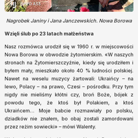
Nagrobek Janiny i Jana Janczewskich. Nowa Borowa
Wzięli ślub po 23 latach małżeństwa
Nasz rozmówca urodził się w 1960 r. w miejscowości
Nowa Borowa w obwodzie żytomierskim. «W naszych
stronach na Żytomierszczyźnie, kiedy się urodziłem i
byłem mały, mieszkało około 40 % ludności polskiej.
Nawet na weselu muzycy żartowali: Ukraińcy – na
lewo, Polacy – na prawo, Czesi – pośrodku. Przy tym
nigdy nie mieliśmy kłótni czy, broń Boże, bójek z
powodu tego, że ktoś był Polakiem, a ktoś
Ukraińcem… Moje babcie rozmawiały po polsku,
dziadków nie znałem, bo obaj zostali zamordowani
przez reżim sowiecki» – mówi Walenty.