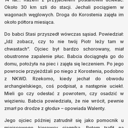
Około 30 km szli do stacji. Jechali pociągiem w
wagonach węglowych. Droga do Korostenia zajęła im
około półtora miesiąca.
Do babci Stasi przyszedł wówczas sąsiad. Powiedział:
„Idź zobacz, czy to nie twój Piotr leży tam w
chwastach”. Ojciec był bardzo schorowany, miał
obustronne zapalenie płuc. Babcia dociągnęła go do
domu, położyła na piec i zajęła się leczeniem. Po jego
powrocie przyjeżdżali po niego z Korostenia, podobno
z NKWD. Rzekomo, kiedy jechał do obwodu
archangielskiego, coś podpisał, a następnie uciekł.
Mieli go czy odesłać z powrotem, czy osadzić w
więzieniu. Babcia powiedziała, że nie wrócił, pewnie
zmarł po drodze z głodu» – opowiada Walenty.
Jego ojciec później zatrudnił się jako pomocnik u
miejscowego kierowcy ciągnika. Potem trafił na