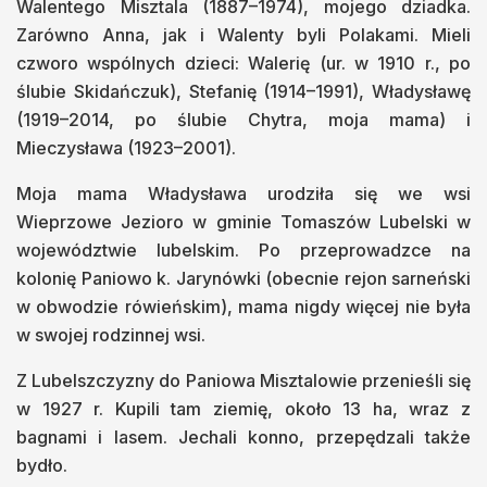
Walentego Misztala (1887–1974), mojego dziadka.
Zarówno Anna, jak i Walenty byli Polakami. Mieli
czworo wspólnych dzieci: Walerię (ur. w 1910 r., po
ślubie Skidańczuk), Stefanię (1914–1991), Władysławę
(1919–2014, po ślubie Chytra, moja mama) i
Mieczysława (1923–2001).
Moja mama Władysława urodziła się we wsi
Wieprzowe Jezioro w gminie Tomaszów Lubelski w
województwie lubelskim. Po przeprowadzce na
kolonię Paniowo k. Jarynówki (obecnie rejon sarneński
w obwodzie rówieńskim), mama nigdy więcej nie była
w swojej rodzinnej wsi.
Z Lubelszczyzny do Paniowa Misztalowie przenieśli się
w 1927 r. Kupili tam ziemię, około 13 ha, wraz z
bagnami i lasem. Jechali konno, przepędzali także
bydło.