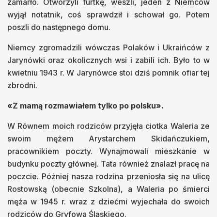
zamarło. Otworzyli furtkę, weszli, jeden z Niemców
wyjął notatnik, coś sprawdził i schował go. Potem
poszli do następnego domu.
Niemcy zgromadzili wówczas Polaków i Ukraińców z
Jarynówki oraz okolicznych wsi i zabili ich. Było to w
kwietniu 1943 r. W Jarynówce stoi dziś pomnik ofiar tej
zbrodni.
«Z mamą rozmawiałem tylko po polsku».
W Równem moich rodziców przyjęła ciotka Waleria ze
swoim mężem Arystarchem Skidańczukiem,
pracownikiem poczty. Wynajmowali mieszkanie w
budynku poczty głównej. Tata również znalazł pracę na
poczcie. Później nasza rodzina przeniosła się na ulicę
Rostowską (obecnie Szkolna), a Waleria po śmierci
męża w 1945 r. wraz z dziećmi wyjechała do swoich
rodziców do Gryfowa Śląskiego.