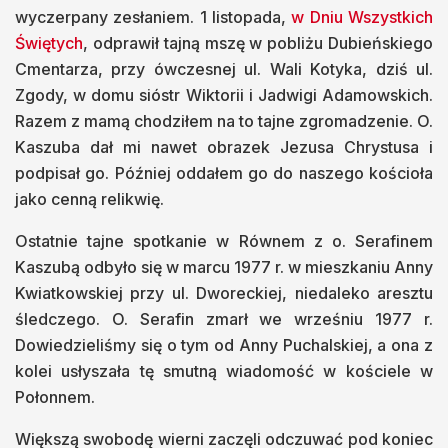
wyczerpany zesłaniem. 1 listopada,
w Dniu Wszystkich
Świętych
, odprawił tajną mszę w pobliżu Dubieńskiego
Cmentarza, przy ówczesnej ul. Wali Kotyka, dziś ul.
Zgody, w domu sióstr Wiktorii i Jadwigi Adamowskich.
Razem z mamą chodziłem na to tajne zgromadzenie. O.
Kaszuba dał mi nawet obrazek Jezusa Chrystusa i
podpisał go. Później oddałem go do naszego kościoła
jako cenną relikwię.
Ostatnie tajne spotkanie w Równem z o. Serafinem
Kaszubą odbyło się w marcu 1977 r. w mieszkaniu Anny
Kwiatkowskiej przy ul. Dworeckiej, niedaleko aresztu
śledczego. O. Serafin zmarł we wrześniu 1977 r.
Dowiedzieliśmy się o tym od Anny Puchalskiej, a ona z
kolei usłyszała tę smutną wiadomość w kościele w
Połonnem.
Większą swobodę wierni zaczęli odczuwać pod koniec