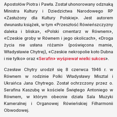
Apostołów Piotra i Pawła. Został uhonorowany odznaką
Ministra Kultury i Dziedzictwa Narodowego RP
«Zasłużony dla Kultury Polskiej». Jest autorem
dwunastu książek, w tym «Przeszłość Rówieńszczyzny
daleka i bliska», «Polski cmentarz w Równem»,
«Czeskie groby w Równem i jego okolicach», «Droga
życia nie usłana różami» (poświęcona mamie,
Władysławie Chytrej), «Czeskie nekropolie koło Dubna
i nie tylko» oraz «
Serafin» wyśpiewał wielki sukces
».
Czesław Chytry urodził się 8 czerwca 1946 r. w
Równem w rodzinie Polki Władysławy Misztal i
Ukraińca Jana Chytrego. Został ochrzczony przez o.
Serafina Kaszubę w kościele Świętego Antoniego w
Równem, w którym obecnie działa Sala Muzyki
Kameralnej i Organowej Rówieńskiej Filharmonii
Obwodowej.