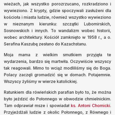
wieżach, jak wszystko porozrzucano, rozkradziono i
wywieziono. Z krypty, gdzie spoczywali zasłużeni dla
kościoła i miasta ludzie, również wszystko wywieziono
w nieznanym kierunku: szczątki Lubomirskich,
Sosnowskich i innych. To wandalizm wobec historii,
wobec architektury. Kościół zamknięto w 1958 r., a o.
Serafina Kaszubę zesłano do Kazachstanu.
Moja mama z wielkim smutkiem przyjęła te
wydarzenia, bardzo się martwiła. Oczywiście wszyscy
tak reagowali. Mimo to wciąż modliliśmy się do Boga.
Polacy zaczęli gromadzić się w domach. Potajemnie.
Wszyscy żyliśmy w wierze katolickiej.
Ratunkiem dla rówieńskich parafian było to, że można
było jeździć do Połonnego w obwodzie chmielnickim.
Tam odprawiał msze i spowiadał
ks. Antoni Chomicki
.
Przyjeżdżali ludzie z okolic Połonnego, z Równego i