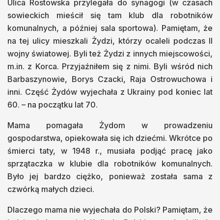
Ulica Rostowska przylegała do synagogi (w czasach
sowieckich mieścił się tam klub dla robotników
komunalnych, a później sala sportowa). Pamiętam, że
na tej ulicy mieszkali Żydzi, którzy ocaleli podczas II
wojny światowej. Byli też Żydzi z innych miejscowości,
m.in. z Korca. Przyjaźniłem się z nimi. Byli wśród nich
Barbaszynowie, Borys Czacki, Raja Ostrowuchowa i
inni. Część Żydów wyjechała z Ukrainy pod koniec lat
60. – na początku lat 70.
Mama pomagała Żydom w prowadzeniu
gospodarstwa, opiekowała się ich dziećmi. Wkrótce po
śmierci taty, w 1948 r., musiała podjąć pracę jako
sprzątaczka w klubie dla robotników komunalnych.
Było jej bardzo ciężko, ponieważ została sama z
czwórką małych dzieci.
Dlaczego mama nie wyjechała do Polski? Pamiętam, że