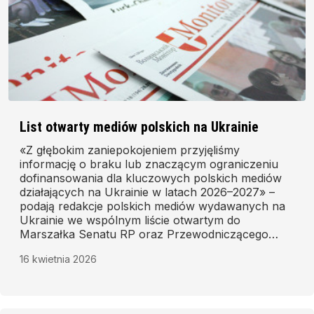
List otwarty mediów polskich na Ukrainie
«Z głębokim zaniepokojeniem przyjęliśmy
informację o braku lub znaczącym ograniczeniu
dofinansowania dla kluczowych polskich mediów
działających na Ukrainie w latach 2026–2027» –
podają redakcje polskich mediów wydawanych na
Ukrainie we wspólnym liście otwartym do
Marszałka Senatu RP oraz Przewodniczącego
Komisji Spraw Emigracji i Łączności z Polakami za
16 kwietnia 2026
Granicą.