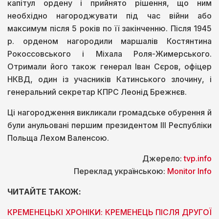
капітул ордену і прийнято рішення, що ним
необхідно нагороджувати під час війни або
максимум після 5 років по її закінченню. Після 1945
р. орденом нагородили маршалів Костянтина
Рокоссовського і Міхала Роля-Жимерського.
Отримали його також генерал Іван Сєров, офіцер
НКВД, один із учасників Катинського злочину, і
генеральний секретар КПРС Леонід Брежнєв.
Ці нагородження викликали громадське обурення й
були анульовані першим президентом ІІІ Республіки
Польща Лехом Валенсою.
Джерело:
tvp.info
Переклад українською:
Monitor Info
ЧИТАЙТЕ ТАКОЖ:
КРЕМЕНЕЦЬКІ ХРОНІКИ: КРЕМЕНЕЦЬ ПІСЛЯ ДРУГОЇ