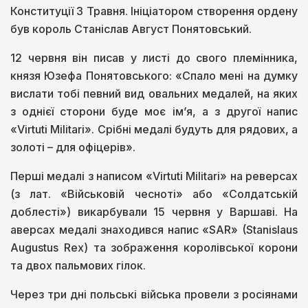
Конституції 3 Травня. Ініціатором створення ордену
був король Станіслав Август Понятовський.
12 червня він писав у листі до свого племінника,
князя Юзефа Понятовського: «Спало мені на думку
вислати тобі певний вид овальних медалей, на яких
з однієї сторони буде моє ім’я, а з другої напис
«Virtuti Militari». Срібні медалі будуть для рядових, а
золоті – для офіцерів».
Перші медалі з написом «Virtuti Militari» на реверсах
(з лат. «Військовій чесноті» або «Солдатській
доблесті») викарбували 15 червня у Варшаві. На
аверсах медалі знаходився напис «SAR» (Stanislaus
Augustus Rex) та зображення королівської корони
та двох пальмових гілок.
Через три дні польські війська провели з росіянами