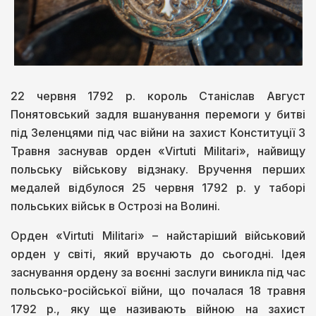
22 червня 1792 р. король Станіслав Август
Понятовський задля вшанування перемоги у битві
під Зеленцями під час війни на захист Конституції 3
Травня заснував орден «Virtuti Militari», найвищу
польську військову відзнаку. Вручення перших
медалей відбулося 25 червня 1792 р. у таборі
польських військ в Острозі на Волині.
Орден «Virtuti Militari» – найстаріший військовий
орден у світі, який вручають до сьогодні. Ідея
заснування ордену за воєнні заслуги виникла під час
польсько-російської війни, що почалася 18 травня
1792 р., яку ще називають війною на захист