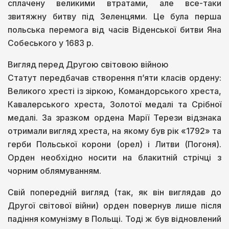
сплачену великими втратами, але все-таки
звитяжну битву під Зеленцями. Це була перша
польська перемога від часів Віденської битви Яна
Собеського у 1683 р.
Вигляд перед Другою світовою війною
Статут передбачав створення п’яти класів ордену:
Великого хресті із зіркою, Командорського хреста,
Кавалерського хреста, Золотої медалі та Срібної
медалі. За зразком ордена Марії Терези відзнака
отримали вигляд хреста, на якому був рік «1792» та
герби Польської корони (орел) і Литви (Погоня).
Орден необхідно носити на блакитній стрічці з
чорним облямуванням.
Свій попередній вигляд (так, як він виглядав до
Другої світової війни) орден повернув лише після
падіння комунізму в Польщі. Тоді ж був відновлений