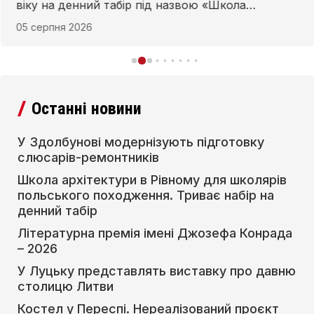
віку на денний табір під назвою «Школа
архітектури. Пам’ятки паркової архітектури
05 серпня 2026
Волині». Реалізація проєкту відбувається за
фінансової підтримки Інституту розвитку
польської мови.
Останні новини
У Здолбунові модернізують підготовку
слюсарів-ремонтників
Школа архітектури в Рівному для школярів
польського походження. Триває набір на
денний табір
Літературна премія імені Джозефа Конрада
– 2026
У Луцьку представлять виставку про давню
столицю Литви
Костел у Переспі. Нереалізований проєкт