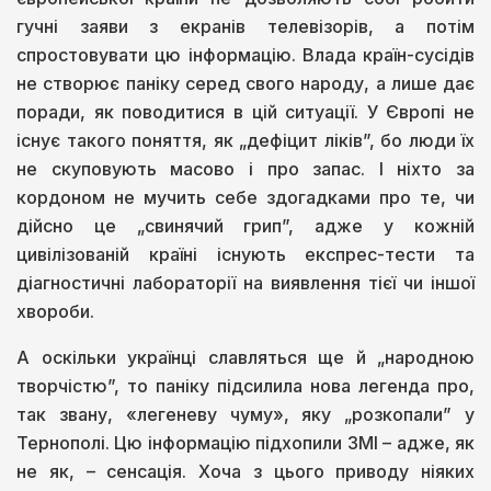
гучні заяви з екранів телевізорів, а потім
спростовувати цю інформацію. Влада країн-сусідів
не створює паніку серед свого народу, а лише дає
поради, як поводитися в цій ситуації. У Європі не
існує такого поняття, як „дефіцит ліків”, бо люди їх
не скуповують масово і про запас. І ніхто за
кордоном не мучить себе здогадками про те, чи
дійсно це „свинячий грип”, адже у кожній
цивілізованій країні існують експрес-тести та
діагностичні лабораторії на виявлення тієї чи іншої
хвороби.
А оскільки українці славляться ще й „народною
творчістю”, то паніку підсилила нова легенда про,
так звану, «легеневу чуму», яку „розкопали” у
Тернополі. Цю інформацію підхопили ЗМІ – адже, як
не як, – сенсація. Хоча з цього приводу ніяких