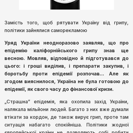
Замість того, щоб рятувати Україну від грипу,
політики зайнялися саморекламою
Уряд України неодноразово заявляв, що про
епідемію каліфорнійського грипу знав ще
весною. Мовляв, відповідно й підготувався до
цього: і гроші виділив, і препарати закупив, і
боротьбу проти епідемії розпочав... Але як
згодом вияснилося, Україна не була готовою до
епідемії, як свого часу до фінансової кризи.
„Страшна” епідемія, яка охопила захід України,
налякала мільйони людей. Багато з них вже думали
втікати за кордон, де також вирує грип, проте там
ситуація набагато спокійніша. Політики жодної
європейської країни не дозволяють собі робити