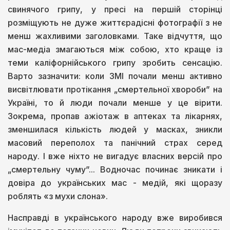
свинячого грипу, у пресі на першій сторінці
розміщують не дуже життєрадісні фотографії з не
менш жахливими заголовками. Таке відчуття, що
мас-медіа змагаються між собою, хто краще із
теми каліфорнійського грипу зробить сенсацію.
Варто зазначити: коли ЗМІ почали менш активно
висвітлювати протікання „смертельної хвороби” на
Україні, то й люди почали менше у це вірити.
Зокрема, пропав ажіотаж в аптеках та лікарнях,
зменшилася кількість людей у масках, зникли
масовий переполох та панічний страх серед
народу. І вже ніхто не вигадує власних версій про
„смертельну чуму”... Водночас починає зникати і
довіра до українських мас - медій, які щоразу
роблять «з мухи слона».
Насправді в українського народу вже виробився