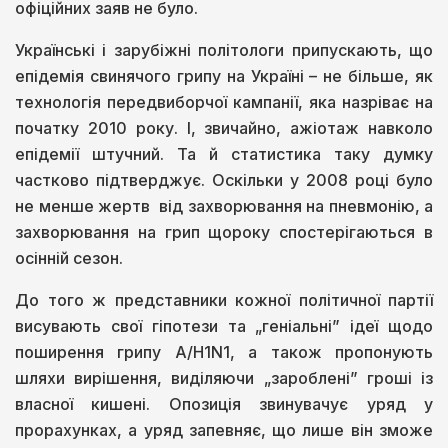
офіційних заяв не було.
Українські і зарубіжні політологи припускають, що
епідемія свинячого грипу на Україні – не більше, як
технологія передвиборчої кампанії, яка назріває на
початку 2010 року. І, звичайно, ажіотаж навколо
епідемії штучний. Та й статистика таку думку
частково підтверджує. Оскільки у 2008 році було
не менше жертв від захворювання на пневмонію, а
захворювання на грип щороку спостерігаються в
осінній сезон.
До того ж представники кожної політичної партії
висувають свої гіпотези та „геніальні” ідеї щодо
поширення грипу А/H1N1, а також пропонують
шляхи вирішення, виділяючи „зароблені” гроші із
власної кишені. Опозиція звинувачує уряд у
прорахунках, а уряд запевняє, що лише він зможе