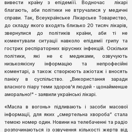
вивести країну з епідеміїї. Водночас лікарі
благають, аби політики не втручалися у медичні
справи. Так, Всеукраїнське Лікарське Товариство,
до складу якого входять близько 20 тисяч лікарів,
звернулися до політиків країни, аби ті не
коментували ситуації навколо епідемії грипу та
гострих респіраторних вірусних інфекцій. Оскільки
політики, які не є медиками, озвучують
низькоякісну інформацію та непрофесійні
коментарі, а також створюють ажіотаж і вносять
паніку в суспільство. „Використання заради
власного піару теми здоров'я людей - щонайменше
аморально!" - заявили українські лікарі.
«Масла в вогонь» підливають і засоби масової
інформації, для яких „смертельна хвороба” стала
темою номер один. Новини на телебаченні та радіо
розпочинаються із озвучення кількості жертв від