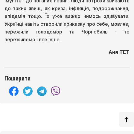
імунітет до поганих новин. Люди потрохи звикають
до таких явищ, як криза, інфляція, подорожчання,
епідемія тощо. Їх уже важко чимось здивувати.
Українці навіть створили приказку про себе, мовляв,
пережили голодомор та Чорнобиль - то
переживемо і все інше.
Аня ТЕТ
Поширити