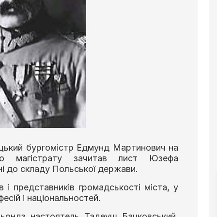
уцький бургомістр Едмунд Мартинович на
ого магістрату зачитав лист Юзефа
і до складу Польської держави.
 і представників громадськості міста, у
фесій і національностей.
сьондз настоятель Тадеуш Бачковський,