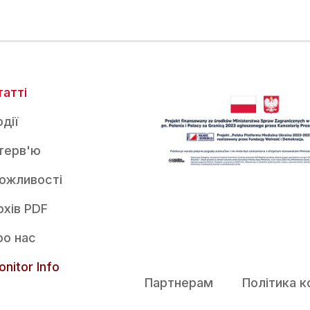
татті
дії
нтерв'ю
ожливості
рхів PDF
ро нас
nitor Info
Партнерам
Політика к