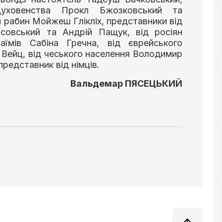
духовенства Прокл Бжозковський та
 рабин Мойжеш Глікліх, представники від
асовський та Андрій Пащук, від росіян
аїмів Сабіна Гречна, від єврейського
 Вейц, від чеського населення Володимир
редставник від німців.
Вальдемар ПЯСЕЦЬКИЙ