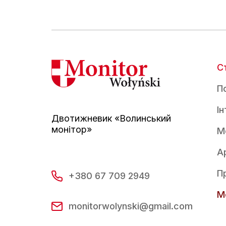
С
По
І
Двотижневик «Волинський
монітор»
М
А
П
+380 67 709 2949
Mo
monitorwolynski@gmail.com