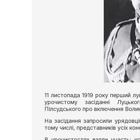
11 листопада 1919 року перший л
урочистому засіданні Луцьк
Пілсудського про включення Волин
На засідання запросили урядовців
тому числі, представників усіх кон
В урочистостях взяли участь: к