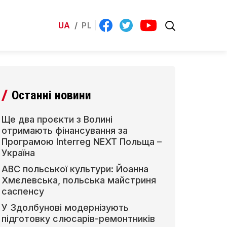
UA
/
PL
Останні новини
Ще два проєкти з Волині
отримають фінансування за
Програмою Interreg NEXT Польща –
Україна
АВС польської культури: Йоанна
Хмєлевська, польська майстриня
саспенсу
У Здолбунові модернізують
підготовку слюсарів-ремонтників