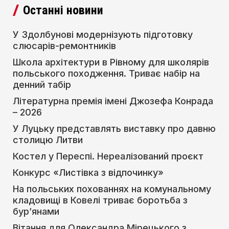
Останні новини
У Здолбунові модернізують підготовку
слюсарів-ремонтників
Школа архітектури в Рівному для школярів
польського походження. Триває набір на
денний табір
Літературна премія імені Джозефа Конрада
– 2026
У Луцьку представлять виставку про давню
столицю Литви
Костел у Переспі. Нереалізований проєкт
Конкурс «Листівка з відпочинку»
На польських похованнях на комунальному
кладовищі в Ковелі триває боротьба з
бур’янами
Вітання для Олександра Мірецького з