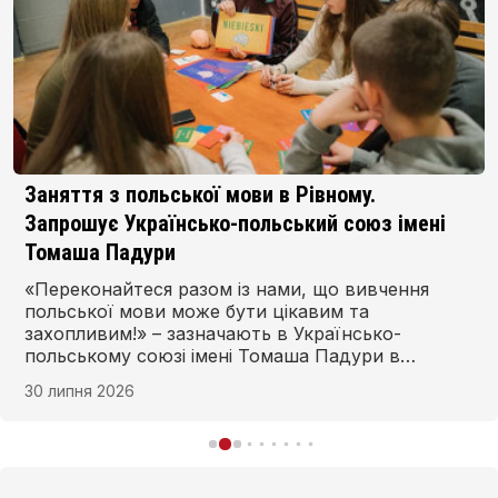
Заняття з польської мови в Рівному.
Запрошує Українсько-польський союз імені
Томаша Падури
«Переконайтеся разом із нами, що вивчення
польської мови може бути цікавим та
захопливим!» – зазначають в Українсько-
польському союзі імені Томаша Падури в
Рівному та запрошують на заняття з польської
30 липня 2026
мови в новому навчальному році. Запис
починається з 1 серпня, а заняття – 1 вересня.