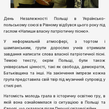
День Незалежності Польщі в Українсько-
польському союзі в Рівному відбувся цього року під
гаслом «Напиши власну патріотичну пісню».
У неформальній атмосфері, з тортом і
шампанським, групи дорослих учнів отримали
завдання написати слова власної патріотичної пісні.
Темою тексту, окрім Польщі, були також
універсальні цінності, такі як свобода, демократія,
Батьківщина та інші. На закінчення імпрези кожна
група представила свій твір під музичний супровід у
стилі реп.
Натомість молодь грала в історичну освітню гру, в
якій вона ознайомилася із ситуацією в Польщі та
Європі, що склалася після Першої світової війни.