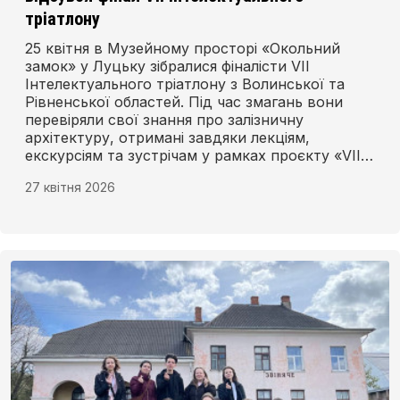
тріатлону
25 квітня в Музейному просторі «Окольний
замок» у Луцьку зібралися фіналісти VII
Інтелектуального тріатлону з Волинської та
Рівненської областей. Під час змагань вони
перевіряли свої знання про залізничну
архітектуру, отримані завдяки лекціям,
екскурсіям та зустрічам у рамках проєкту «VIІ
Інтелектуальний тріатлон. Залізнична
27 квітня 2026
архітектура на Волині часів Другої Речі
Посполитої».